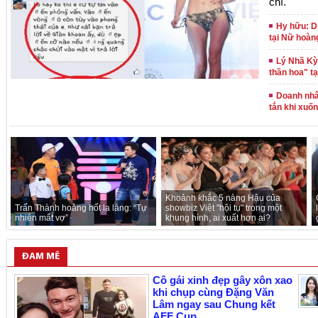
chí.
Hy hữu: D
tại Nữ hoàn
Lý Nhã Kỳ
thần hoa" t
Doanh nhâ
tắn khi xuố
Khoảnh khắc 5 nàng Hậu của
Trấn Thành hoảng hốt la làng: “Tự
showbiz Việt "hội tụ" trong một
nhiên mất vợ”
khung hình, ai xuất hơn ai?
ĐAM MÊ
Cô gái xinh đẹp gây xôn xao
khi chụp cùng Đặng Văn
Lâm ngay sau Chung kết
AFF Cup