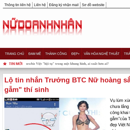
Thông tin liên hệ
Liên hệ
Đăng ký nhận mail
Sơ đồ website
TRANG CHỦ
ĐAM MÊ
THÀNH CÔNG
ĐẸP+
VĂN HÓA NGHỆ THUẬT
TRÁ
wbiz Việt "hội tụ" trong một khung hình, ai xuất hơn ai?
Lộ tin nhắn Trưởng BTC Nữ hoàng sắ
gẫm" thí sinh
Vụ lùm xù
chưa lắng
công khai 
gẫm"của 
đẹp Việt N