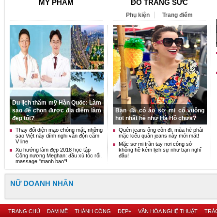
MỸ PHẨM
ĐỒ TRANG SỨC
Phụ kiện
Trang điểm
Du lịch thẩm mỹ Hàn Quốc: Làm
sao để chọn được địa diểm làm
Bạn đã có áo sơ mi cổ vuông
đẹp tốt?
hot nhất hè như Hà Hồ chưa?
Thay đổi diện mạo chóng mặt, những
Quên jeans ống côn đi, mùa hè phải
sao Việt này dính nghi vấn độn cằm
mặc kiểu quần jeans này mới mát!
V line
Mặc sơ mi trần tay nơi công sở
Xu hướng làm đẹp 2018 học tập
không hề kém lịch sự như bạn nghĩ
Công nương Meghan: đầu xù tóc rối,
đâu!
massage "mạnh bạo"!
NỮ DOANH NHÂN
TRANG CHỦ
ĐAM MÊ
THÀNH CÔNG
ĐẸP+
VĂN HÓA NGHỆ THUẬT
TRÁC