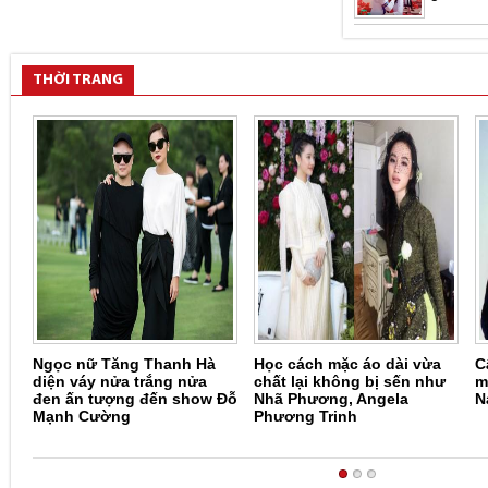
Cắt 334 
trái tim
lĩnh qu
THỜI TRANG
Lợi ích 
MC 'Chún
tình ch
Chàng t
sang trọ
Méo mặt
trai, mẹ
vay… 50
Ngọc nữ Tăng Thanh Hà
Học cách mặc áo dài vừa
C
diện váy nửa trắng nửa
chất lại không bị sến như
m
đen ấn tượng đến show Đỗ
Nhã Phương, Angela
N
Mạnh Cường
Phương Trinh