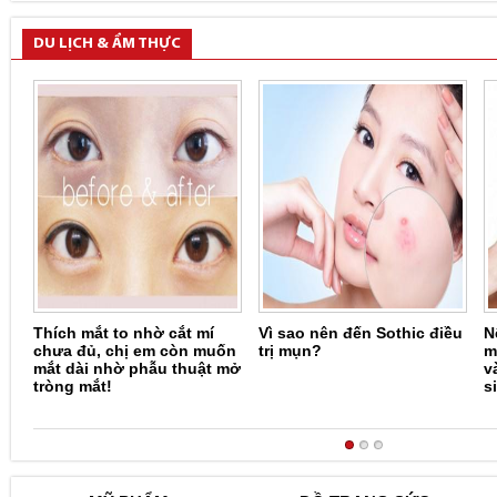
DU LỊCH & ẨM THỰC
Thích mắt to nhờ cắt mí
Vì sao nên đến Sothic điều
N
chưa đủ, chị em còn muốn
trị mụn?
m
mắt dài nhờ phẫu thuật mở
v
tròng mắt!
s