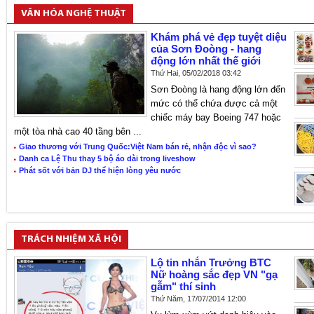
VĂN HÓA NGHỆ THUẬT
Khám phá vẻ đẹp tuyệt diệu
của Sơn Đoòng - hang
động lớn nhất thế giới
Thứ Hai, 05/02/2018 03:42
Sơn Đoòng là hang động lớn đến
mức có thể chứa được cả một
chiếc máy bay Boeing 747 hoặc
một tòa nhà cao 40 tầng bên ...
Giao thương với Trung Quốc:Việt Nam bán rẻ, nhận độc vì sao?
Danh ca Lệ Thu thay 5 bộ áo dài trong liveshow
Phát sốt với bản DJ thể hiện lòng yêu nước
TRÁCH NHIỆM XÃ HỘI
Lộ tin nhắn Trưởng BTC
Nữ hoàng sắc đẹp VN "gạ
gẫm" thí sinh
Thứ Năm, 17/07/2014 12:00