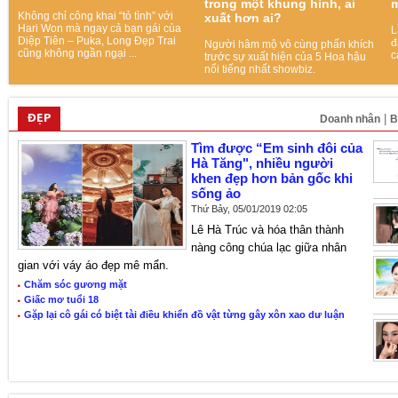
trong một khung hình, ai
m
Không chỉ công khai “tỏ tình” với
xuất hơn ai?
Hari Won mà ngay cả bạn gái của
L
Diệp Tiên – Puka, Long Đẹp Trai
đ
Người hâm mộ vô cùng phấn khích
cũng không ngần ngại ...
c
trước sự xuất hiện của 5 Hoa hậu
nổi tiếng nhất showbiz.
ĐẸP
|
Doanh nhân
B
Tìm được “Em sinh đôi của
Hà Tăng", nhiều người
khen đẹp hơn bản gốc khi
sống ảo
Thứ Bảy, 05/01/2019 02:05
Lê Hà Trúc và hóa thân thành
nàng công chúa lạc giữa nhân
gian với váy áo đẹp mê mẩn.
Chăm sóc gương mặt
Giấc mơ tuổi 18
Gặp lại cô gái có biệt tài điều khiển đồ vật từng gây xôn xao dư luận