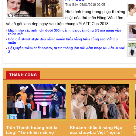
Thứ Bảy, 05/01/2019 02:05
Hình ảnh trong trang phục thường
nhật của thủ môn Đặng Văn Lâm
và cô gái xinh đẹp ngay sau trận chung kết AFF Cup 2018 ...
Mách nhỏ các anh: chi dưới 300 ngàn mua quà mùng 8/3 mà nàng vẫn
thích mê!
Bóc giá street style đầu năm: muôn kiểu hàng hiệu cùng sao Việt du
xuân
Lệ Quyên thêm chất bolero, tự tin thắng lớn với đêm nhạc Ru đời đi nhé
2
THÀNH CÔNG
S
Trấn Thành hoảng hốt la
Khoảnh khắc 5 nàng Hậu
C
làng: “Tự nhiên mất vợ”
của showbiz Việt "hội tụ"
T