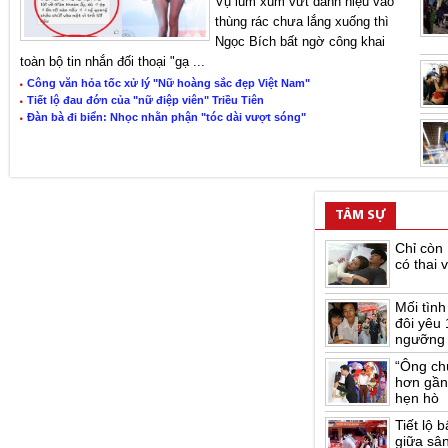
Vụ lùm xùm vứt danh hiệu vào
thùng rác chưa lắng xuống thì
Ngọc Bích bất ngờ công khai
toàn bộ tin nhắn đối thoại "gạ ...
Công văn hỏa tốc xử lý "Nữ hoàng sắc đẹp Việt Nam"
Tiết lộ đau đớn của "nữ điệp viên" Triều Tiên
Đàn bà đi biển: Nhọc nhằn phận "tóc dài vượt sóng"
TÂM SỰ
Chỉ còn 
có thai 
Mối tình
đôi yêu
ngưỡng
“Ông chú
hơn gần
hẹn hò
Tiết lộ 
giữa sâ