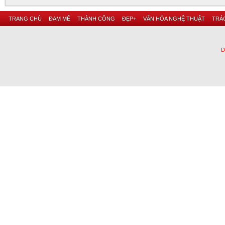
TRANG CHỦ
ĐAM MÊ
THÀNH CÔNG
ĐẸP+
VĂN HÓA NGHỆ THUẬT
TRÁC
D