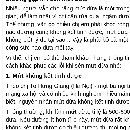
Nhiều người vẫn cho rằng mứt dừa là một tron
giản, dễ làm nhất vì chỉ cần rửa qua, ngâm đườ
Thế nhưng, vẫn có nhiều chị em phải khóc ròng
nào đường cũng không kết tinh được, mứt dừa 
không biết lý do tại sao... Vậy là phải bỏ cả mộ
công sức nạo dừa mỏi tay.
Vì thế, chị em có thể tham khảo những thông tin
cách khắc phục các lỗi khi sên mứt dừa nhé:
1. Mứt không kết tinh được
Theo chị Tô Hưng Giang (Hà Nội) - một bà nội tr
mạng xã hội và có nhiều kinh nghiệm nhiều nă
biết, nguyên nhân mứt dừa không kết tinh được 
Thông thường, khi làm mứt dừa, tỉ lệ là 500-60
dừa. Nếu đường ít hơn tỉ lệ này, mứt dừa rất kh
không kết tinh được do thiếu đường thì mọi ng