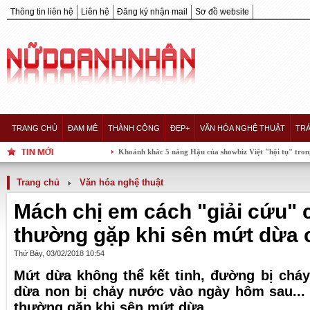
Thông tin liên hệ
Liên hệ
Đăng ký nhận mail
Sơ đồ website
TRANG CHỦ
ĐAM MÊ
THÀNH CÔNG
ĐẸP+
VĂN HÓA NGHỆ THUẬT
TRÁ
Khoảnh khắc 5 nàng Hậu của showbiz Việt "hội tụ" trong một khung 
Trang chủ
Văn hóa nghệ thuật
Mách chị em cách "giải cứu" c
thường gặp khi sên mứt dừa 
Thứ Bảy, 03/02/2018 10:54
Mứt dừa không thể kết tinh, đường bị cháy
dừa non bị chảy nước vào ngày hôm sau... 
thường gặp khi sên mứt dừa.