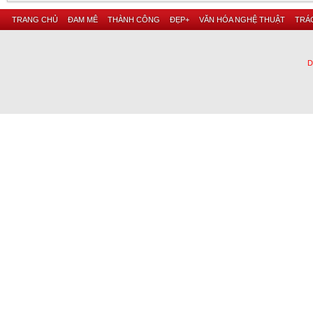
TRANG CHỦ
ĐAM MÊ
THÀNH CÔNG
ĐẸP+
VĂN HÓA NGHỆ THUẬT
TRÁC
D