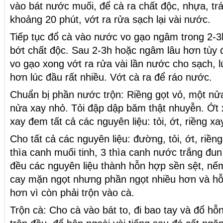
vào bát nước muối, để cà ra chất độc, nhựa, t
khoảng 20 phút, vớt ra rửa sạch lại vài nước.
Tiếp tục đổ cà vào nước vo gạo ngâm trong 2-3h
bớt chất độc. Sau 2-3h hoặc ngâm lâu hơn tùy 
vo gạo xong vớt ra rửa vài lần nước cho sạch, l
hơn lúc đầu rất nhiều. Vớt cà ra để ráo nước.
Chuẩn bị phần nước trộn: Riềng gọt vỏ, một nửa
nửa xay nhỏ. Tỏi đập dập băm thật nhuyễn. Ớt
xay đem tất cả các nguyên liệu: tỏi, ớt, riềng xa
Cho tất cả các nguyên liệu: đường, tỏi, ớt, riền
thìa canh muối tinh, 3 thìa canh nước trắng đun 
đều các nguyên liệu thành hỗn hợp sền sệt, nế
cay mặn ngọt nhưng phần ngọt nhiều hơn và 
hơn vì còn phải trộn vào cà.
Trộn cà: Cho cà vào bát to, đi bao tay và đổ h