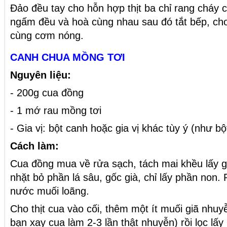
Đảo đều tay cho hỗn hợp thịt ba chỉ rang cháy
ngấm đều và hoà cùng nhau sau đó tắt bếp, cho
cùng cơm nóng.
CANH CHUA MỒNG TƠI
Nguyên liệu:
- 200g cua đồng
- 1 mớ rau mồng tơi
- Gia vị: bột canh hoặc gia vị khác tùy ý (như b
Cách làm:
Cua đồng mua về rửa sạch, tách mai khều lấy 
nhặt bỏ phần lá sâu, gốc già, chỉ lấy phần non
nước muối loãng.
Cho thịt cua vào cối, thêm một ít muối giã nhu
bạn xay cua làm 2-3 lần thật nhuyễn) rồi lọc lấ