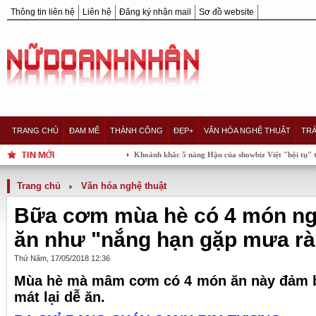
Thông tin liên hệ
Liên hệ
Đăng ký nhận mail
Sơ đồ website
TRANG CHỦ
ĐAM MÊ
THÀNH CÔNG
ĐẸP+
VĂN HÓA NGHỆ THUẬT
TRÁ
Khoảnh khắc 5 nàng Hậu của showbiz Việt "hội tụ" trong một khung 
Trang chủ
Văn hóa nghệ thuật
Bữa cơm mùa hè có 4 món ngo
ăn như "nắng hạn gặp mưa rà
Thứ Năm, 17/05/2018 12:36
Mùa hè mà mâm cơm có 4 món ăn này đảm b
mát lại dễ ăn.