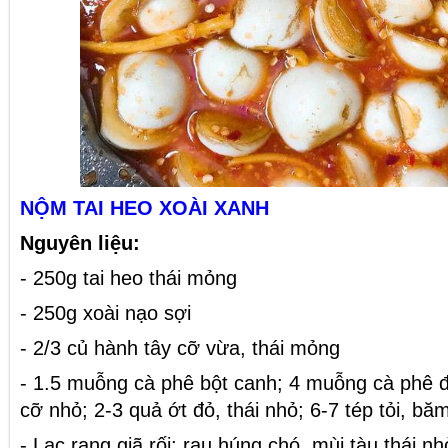
NỘM TAI HEO XOÀI XANH
Nguyên liệu:
- 250g tai heo thái mỏng
- 250g xoài nạo sợi
- 2/3 củ hành tây cỡ vừa, thái mỏng
- 1.5 muỗng cà phê bột canh; 4 muỗng cà phê 
cỡ nhỏ; 2-3 quả ớt đỏ, thái nhỏ; 6-7 tép tỏi, bă
- Lạc rang giã rối; rau húng chó, mùi tàu thái nh