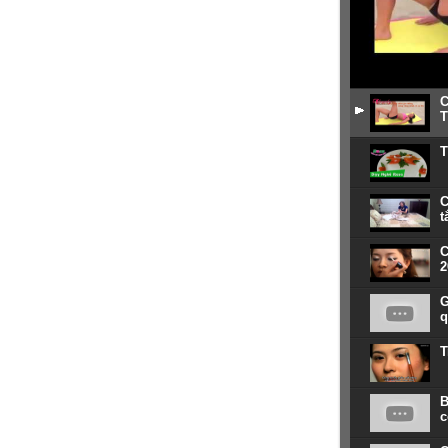
C
T
T
C
t
C
2
G
q
T
B
c