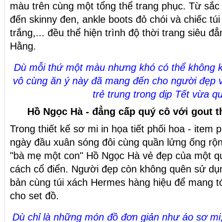
màu trên cùng một tổng thể trang phục. Từ sắc 
đến skinny đen, ankle boots đỏ chói và chiếc tú
trắng,... đều thể hiện trình độ
thời trang
siêu đẳ
Hằng.
Dù mỗi thứ một màu nhưng khó có thể không k
vô cùng ăn ý này đã mang đến cho người đẹp vẻ
trẻ trung trong dịp Tết vừa q
Hồ Ngọc Hà - đẳng cấp quý cô với gout t
Trong thiết kế sơ mi in họa tiết phối hoa - ite
ngày đầu xuân sóng đôi cùng quần lửng ống rộ
"bà mẹ một con" Hồ Ngọc Hà vẻ đẹp của một q
cách cổ điển. Người đẹp còn không quên sử dụn
bản cùng túi xách Hermes hàng hiệu để mang tớ
cho set đồ.​
Dù chỉ là những món đồ đơn giản như áo sơ mi