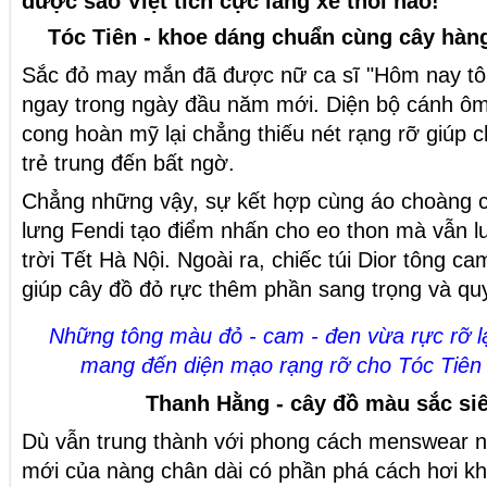
được sao Việt tích cực lăng xê thôi nào!
Tóc Tiên - khoe dáng chuẩn cùng cây hàn
Sắc đỏ may mắn đã được nữ ca sĩ "Hôm nay tôi
ngay trong ngày đầu năm mới. Diện bộ cánh ô
cong hoàn mỹ lại chẳng thiếu nét rạng rỡ giúp 
trẻ trung đến bất ngờ.
Chẳng những vậy, sự kết hợp cùng áo choàng ca
lưng Fendi tạo điểm nhấn cho eo thon mà vẫn lu
trời Tết Hà Nội. Ngoài ra, chiếc túi Dior tông 
giúp cây đồ đỏ rực thêm phần sang trọng và qu
Những tông màu đỏ - cam - đen vừa rực rỡ l
mang đến diện mạo rạng rỡ cho Tóc Tiên
Thanh Hằng - cây đồ màu sắc siê
Dù vẫn trung thành với phong cách menswear 
mới của nàng chân dài có phần phá cách hơi kh