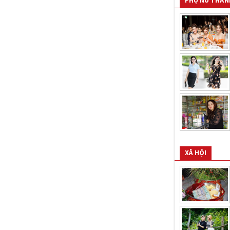
PHỤ NỮ THÀN
XÃ HỘI