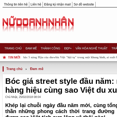
Thông tin liên hệ
Liên hệ
Đăng ký nhận mail
Sơ đồ website
TRANG CHỦ
ĐAM MÊ
THÀNH CÔNG
ĐẸP+
VĂN HÓA NGHỆ THUẬT
TRÁ
khắc 5 nàng Hậu của showbiz Việt "hội tụ" trong một khung hình, ai xuất hơn ai?
Trang chủ
Đam mê
Bóc giá street style đầu năm:
hàng hiệu cùng sao Việt du x
Chủ Nhật, 25/02/2018 08:04
Khép lại chuỗi ngày đầu năm mới, cùng tổng
thần những phong cách thời trang đường 