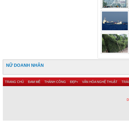
NỮ DOANH NHÂN
TRANG CHỦ
ĐAM MÊ
THÀNH CÔNG
ĐẸP+
VĂN HÓA NGHỆ THUẬT
TRÁC
D