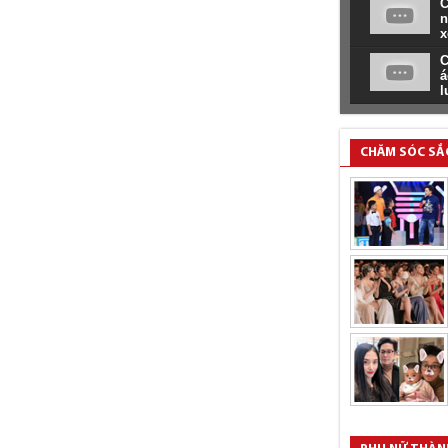
C
n
x
C
á
l
CHĂM SÓC SẮ