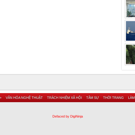
+
VĂN HÓA NGHỆ THUẬT
TRÁCH NHIỆM XÃ HỘI
TÂM SỰ
THỜI TRANG
LÀM
Defaced by DigiNinja