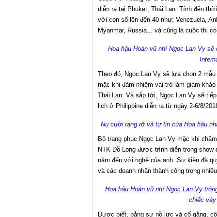
diễn ra tại Phuket, Thái Lan. Tính đến thờ
với con số lên đến 40 như: Venezuela, Anh
Myanmar, Russia... và cũng là cuộc thi có 
Hoa hậu Hoàn vũ nhí Ngọc Lan Vy sẽ c
Intern
Theo đó, Ngọc Lan Vy sẽ lựa chọn 2 mẫu 
mặc khi đảm nhiệm vai trò làm giám khảo 
Thái Lan. Và sắp tới, Ngọc Lan Vy sẽ ti
lịch ở Philippine diễn ra từ ngày 2-6/8/201
Nụ cười rạng rỡ và tự tin của Hoa hậu n
Bộ trang phục Ngọc Lan Vy mặc khi chấm t
NTK Đỗ Long được trình diễn trong show 
năm đến với nghề của anh. Sự kiện đã quy tụ
và các doanh nhân thành công trong nhiều
Hoa hậu Hoàn vũ nhí Ngọc Lan Vy trông
chiếc váy
Được biết, bằng sự nỗ lực và cố gắng, c