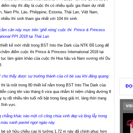
i điểm này thì đây là cuộc thi có nhiều quốc gia tham dự nhất
, Nam Phi, Lào, Philippine, Estonia, Thái Lan, Việt Nam,
nhiều thí sinh tham gia nhất với 104 thí sinh.
ầm cân nảy mực trên ‘ghế nóng’ cuộc thi Prince & Princess
ational PPI 2018 tại Thái Lan
thiết kế mới nhất trong BST Into the Dark của NTK Đỗ Long để
chấm điểm cuộc thi Prince & Princess International 2018 tại
ếp tục làm giám khảo của cuộc thi Hoa hậu và Nam vương nhí Du
8.
hí cho thấy được sự trưởng thành của cô bé sau khi đăng quang.
hi là một trong 80 thiết kế nằm trong BST Into The Dark của
ĐỌ
diễn cùng tên vào tháng 6 vừa qua nhằm kỉ niệm chặng đường 8
 rất nhiều tên tuổi nổi bật trong làng giải trí, làng thời trang
 lĩnh vực.
VID
 chẳng khác nào một cô công chúa xinh đẹp và lộng lẫy trong
 màu xanh pastel ngọt ngào này.
ô bé sở hữu chiều cao lý tưởng 1,72 m này đã chinh phục hơn