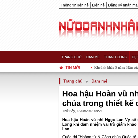
Thông tin liên hệ
Liên hệ
Đăng ký nhận mai
TRANG CHỦ
ĐAM MÊ
THÀNH CÔNG
ĐẸ
Khoảnh khắc 5 nàng Hậu của showbiz Việt "
Trang chủ
Đam mê
Hoa hậu Hoàn vũ nh
chúa trong thiết kế
Thứ Bảy, 18/08/2018 09:21
Hoa hậu Hoàn vũ nhí Ngọc Lan Vy sẽ d
Long khi đảm nhiệm vai trò giám khảo tạ
Lan.
Cuộc thi "Hoàng tử & Công chúa Quốc tế -