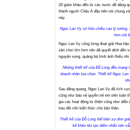
20 giám khảo đến từ các nước để đăng qu
thành người Châu Á đầu tiên nói chung v
này.
Ngọc Lan Vy sở hữu chiều cao lý tưởng, v
hơn với 
Ngọc Lan Vy cũng từng đoạt giải Hoa hậ
sân chơi lớn hơn nên đã quyết định đến 
nguyện vọng, quảng bá hình ảnh thiếu nhi
Những thiết kế của Đỗ Long đều mang tí
doanh nhân lựa chọn. Thiết kế Ngọc Lan V
nh
Sau đăng quang, Ngọc Lan Vy đã tích cực
cũng như bảo vệ quyền trẻ em trên toàn t
gia các hoạt động từ thiện cũng như diễn 
trau dồi vốn kiến thức cho bản thân.
Thiết kế của Đỗ Long thể hiện sự đơn gi
kế khéo léo tạo điểm nhấn nên vẫ