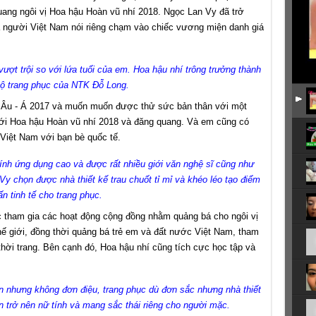
ang ngôi vị Hoa hậu Hoàn vũ nhí 2018. Ngọc Lan Vy đã trở
à người Việt Nam nói riêng chạm vào chiếc vương miện danh giá
ượt trội so với lứa tuổi của em. Hoa hậu nhí trông trưởng thành
bộ trang phục của NTK Đỗ Long.
u Âu - Á 2017 và muốn muốn được thử sức bản thân với một
với Hoa hậu Hoàn vũ nhí 2018 và đăng quang. Và em cũng có
 Việt Nam với bạn bè quốc tế.
nh ứng dụng cao và được rất nhiều giới văn nghệ sĩ cũng như
y chọn được nhà thiết kế trau chuốt tỉ mỉ và khéo léo tạo điểm
ấn tinh tế cho trang phục.
 tham gia các hoạt động cộng đồng nhằm quảng bá cho ngôi vị
hế giới, đồng thời quảng bá trẻ em và đất nước Việt Nam, tham
thời trang. Bên cạnh đó, Hoa hậu nhí cũng tích cực học tập và
ản nhưng không đơn điệu, trang phục dù đơn sắc nhưng nhà thiết
n trở nên nữ tính và mang sắc thái riêng cho người mặc.