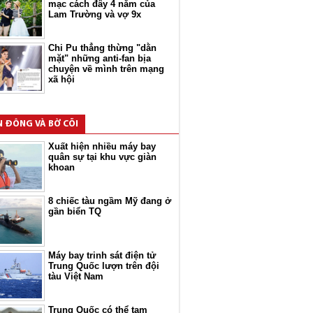
mạc cách đây 4 năm của
Lam Trường và vợ 9x
Chi Pu thẳng thừng "dằn
mặt" những anti-fan bịa
chuyện về mình trên mạng
xã hội
N ĐÔNG VÀ BỜ CÕI
Xuất hiện nhiều máy bay
quân sự tại khu vực giàn
khoan
8 chiếc tàu ngầm Mỹ đang ở
gần biển TQ
Máy bay trinh sát điện tử
Trung Quốc lượn trên đội
tàu Việt Nam
Trung Quốc có thể tạm