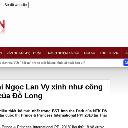
l
Sơ đồ website
P+
VĂN HÓA NGHỆ THUẬT
TRÁCH NHIỆM XÃ HỘI
TÂM SỰ
THỜI TRANG
LÀ
hội tụ" trong một khung hình, ai xuất hơn ai?
í Ngọc Lan Vy xinh như công
 của Đỗ Long
iện thiết kế mới nhất trong BST Into the Dark của NTK Đỗ
i cuộc thi Prince & Princess International PPI 2018 tại Thái
 Prince & Princess International PPI 2018” lần thứ 18 sẽ được