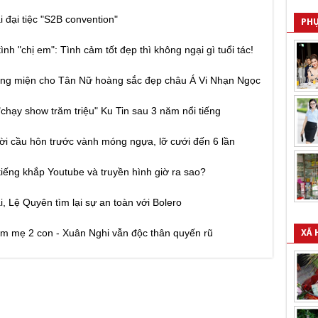
i đại tiệc "S2B convention"
PHỤ
 "chị em": Tình cảm tốt đẹp thì không ngại gì tuổi tác!
ương miện cho Tân Nữ hoàng sắc đẹp châu Á Vi Nhạn Ngọc
chạy show trăm triệu" Ku Tin sau 3 năm nổi tiếng
lời cầu hôn trước vành móng ngựa, lỡ cưới đến 6 lần
 tiếng khắp Youtube và truyền hình giờ ra sao?
i, Lệ Quyên tìm lại sự an toàn với Bolero
àm mẹ 2 con - Xuân Nghi vẫn độc thân quyến rũ
XÃ 