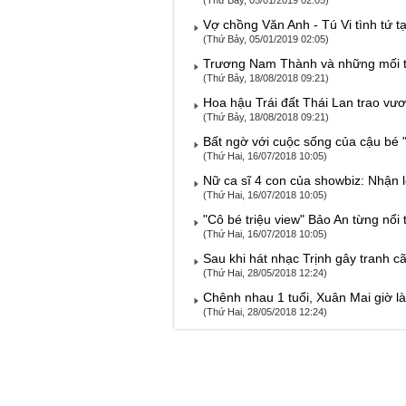
(Thứ Bảy, 05/01/2019 02:05)
Vợ chồng Văn Anh - Tú Vi tình tứ tạ
(Thứ Bảy, 05/01/2019 02:05)
Trương Nam Thành và những mối tình
(Thứ Bảy, 18/08/2018 09:21)
Hoa hậu Trái đất Thái Lan trao v
(Thứ Bảy, 18/08/2018 09:21)
Bất ngờ với cuộc sống của cậu bé "
(Thứ Hai, 16/07/2018 10:05)
Nữ ca sĩ 4 con của showbiz: Nhận 
(Thứ Hai, 16/07/2018 10:05)
"Cô bé triệu view" Bảo An từng nổi
(Thứ Hai, 16/07/2018 10:05)
Sau khi hát nhạc Trịnh gây tranh cã
(Thứ Hai, 28/05/2018 12:24)
Chênh nhau 1 tuổi, Xuân Mai giờ l
(Thứ Hai, 28/05/2018 12:24)