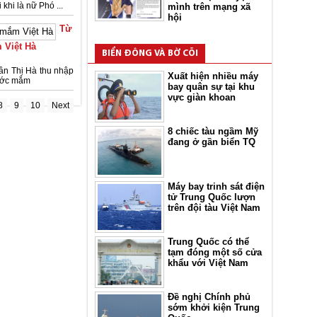
hi là nữ Phó ...
mình trên mạng xã
hội
Từ
 Việt Hà
BIỂN ĐÔNG VÀ BỜ CÕI
ần Thị Hà thu nhập
Xuất hiện nhiều máy
nước mắm
bay quân sự tại khu
vực giàn khoan
8
9
10
Next
8 chiếc tàu ngầm Mỹ
đang ở gần biển TQ
Máy bay trinh sát điện
tử Trung Quốc lượn
trên đội tàu Việt Nam
Trung Quốc có thể
tạm đóng một số cửa
khẩu với Việt Nam
Đề nghị Chính phủ
sớm khởi kiện Trung