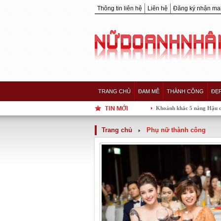
Thông tin liên hệ
Liên hệ
Đăng ký nhận mai
TRANG CHỦ
ĐAM MÊ
THÀNH CÔNG
ĐẸ
Khoảnh khắc 5 nàng Hậu của showbiz Việ
Trang chủ
Phụ nữ thành công