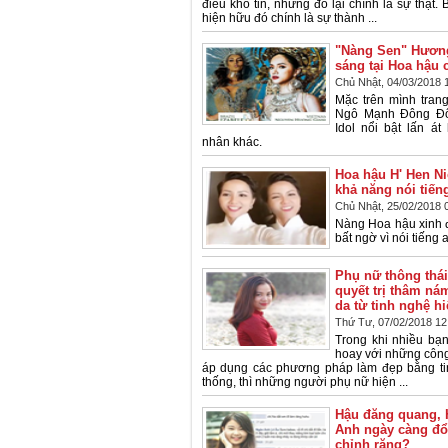
điều khó tin, nhưng đó lại chính là sự thật
hiện hữu đó chính là sự thành ...
"Nàng Sen" Hương
sáng tại Hoa hậu 
Chủ Nhật, 04/03/2018 
Mặc trên mình tran
Ngô Mạnh Đông Đô
Idol nổi bật lấn á
nhân khác.
Hoa hậu H' Hen Ni
khả năng nói tiến
Chủ Nhật, 25/02/2018 
Nàng Hoa hậu xinh 
bất ngờ vì nói tiếng 
Phụ nữ thông thá
quyết trị thâm ná
da từ tinh nghệ h
Thứ Tư, 07/02/2018 12
Trong khi nhiều bạn
hoay với những công
áp dụng các phương pháp làm đẹp bằng tin
thống, thì những người phụ nữ hiện ...
Hậu đăng quang, 
Anh ngày càng đổi
chỉnh răng?