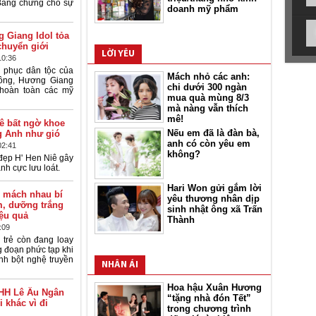
. Bằng chứng cho sự
doanh mỹ phẩm
 Giang Idol tỏa
chuyển giới
LỜI YÊU
10:36
g phục dân tộc của
Mách nhỏ các anh:
ng, Hương Giang
chi dưới 300 ngàn
t hoàn toàn các mỹ
mua quà mùng 8/3
mà nàng vẫn thích
mê!
ê bất ngờ khoe
Nếu em đã là đàn bà,
g Anh như gió
anh có còn yêu em
02:41
không?
đẹp H' Hen Niê gây
anh cực lưu loát.
Hari Won gửi gắm lời
i mách nhau bí
yêu thương nhân dịp
m, dưỡng trắng
sinh nhật ông xã Trấn
iệu quả
Thành
:09
 trẻ còn đang loay
 đoạn phức tạp khi
h bột nghệ truyền
NHÂN ÁI
Hoa hậu Xuân Hương
HH Lê Âu Ngân
“tặng nhà đón Tết”
 khác vì đi
trong chương trình