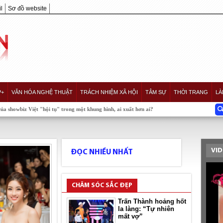
l
Sơ đồ website
P+
VĂN HÓA NGHỆ THUẬT
TRÁCH NHIỆM XÃ HỘI
TÂM SỰ
THỜI TRANG
LÀ
t "hội tụ" trong một khung hình, ai xuất hơn ai?
VID
ĐỌC NHIỀU NHẤT
CHĂM SÓC SẮC ĐẸP
Trấn Thành hoảng hốt
la làng: “Tự nhiên
mất vợ”