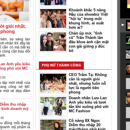
Khoảnh khắc 5 nàng
Hậu của showbiz Việt
"hội tụ" trong một
khung hình, ai xuất
i giỏi nhất,
hơn ai?
n phong
Chán úp mở, "tình
cũ" Trấn Thành lần
 bén, sự sáng tạo
đầu khoe ảnh cận mặt
nh nhân 9X đầy tài
con gái giống y đúc
ố cần có mà bất kỳ
bố
 cũng cần trau dồi
anh.
an Anh yêu kiều
PHỤ NỮ THÀNH CÔNG
uống phố với MC
CEO Trâm Tạ: Không
2:05
cần là người giỏi
 tập mới nhất của
nhất, nhưng luôn nỗ
trang công sở MC
lực là người tiên
oe một vẻ đẹp đằm
phong
Doanh nhân Lưu Lan
Anh yêu kiều và tươi
Diễm thu nhập
tắn khi xuống phố với
ờ kinh doanh mỹ
MC Fashion
:30
Cô nàng 8X Ngọc
ệu đồng mỗi tháng
Diễm thu nhập 20
h doanh mỹ phẩm là
triệu/tháng nhờ kinh