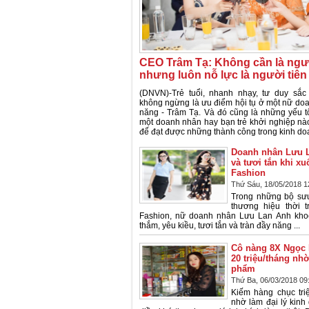
CEO Trâm Tạ: Không cần là ngườ
nhưng luôn nỗ lực là người tiê
(DNVN)-Trẻ tuổi, nhanh nhạy, tư duy sắc
không ngừng là ưu điểm hội tụ ở một nữ doa
năng - Trâm Tạ. Và đó cũng là những yếu t
một doanh nhân hay bạn trẻ khởi nghiệp nào
để đạt được những thành công trong kinh do
Doanh nhân Lưu L
và tươi tắn khi x
Fashion
Thứ Sáu, 18/05/2018 1
Trong những bộ sưu
thương hiệu thời 
Fashion, nữ doanh nhân Lưu Lan Anh kh
thắm, yêu kiều, tươi tắn và tràn đầy năng ...
Cô nàng 8X Ngọc 
20 triệu/tháng nh
phẩm
Thứ Ba, 06/03/2018 09
Kiếm hàng chục tri
nhờ làm đại lý kin