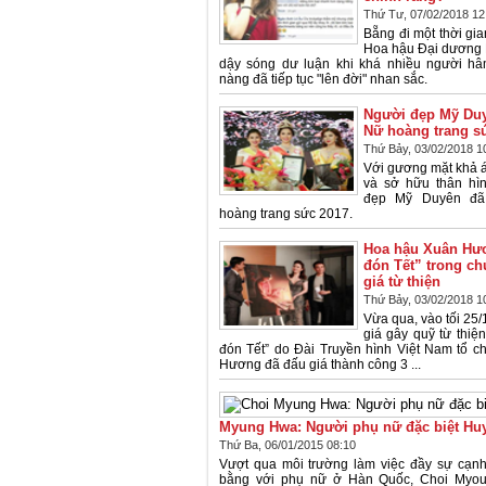
Thứ Tư, 07/02/2018 12
Bẵng đi một thời gia
Hoa hậu Đại dương 
dậy sóng dư luận khi khá nhiều người h
nàng đã tiếp tục "lên đời" nhan sắc.
Người đẹp Mỹ Du
Nữ hoàng trang s
Thứ Bảy, 03/02/2018 1
Với gương mặt khả á
và sở hữu thân hìn
đẹp Mỹ Duyên đã
hoàng trang sức 2017.
Hoa hậu Xuân Hư
đón Tết” trong ch
giá từ thiện
Thứ Bảy, 03/02/2018 1
Vừa qua, vào tối 25/
giá gây quỹ từ thiệ
đón Tết” do Đài Truyền hình Việt Nam tổ 
Hương đã đấu giá thành công 3 ...
Myung Hwa: Người phụ nữ đặc biệt Hu
Thứ Ba, 06/01/2015 08:10
Vượt qua môi trường làm việc đầy sự cạnh
bằng với phụ nữ ở Hàn Quốc, Choi Myou