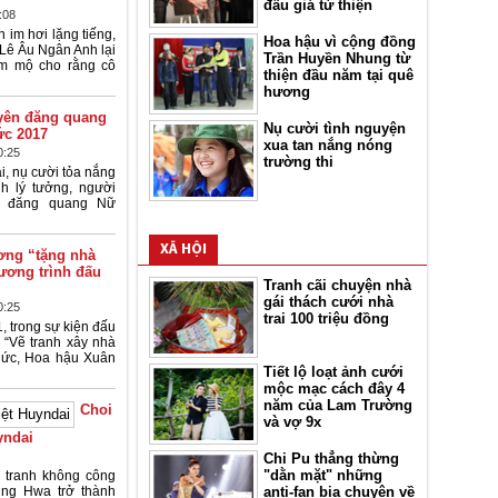
đấu giá từ thiện
:08
n im hơi lặng tiếng,
Hoa hậu vì cộng đồng
Lê Âu Ngân Anh lại
Trần Huyền Nhung từ
âm mộ cho rằng cô
thiện đầu năm tại quê
hương
yên đăng quang
Nụ cười tình nguyện
ức 2017
xua tan nắng nóng
0:25
trường thi
i, nụ cười tỏa nắng
h lý tưởng, người
 đăng quang Nữ
XÃ HỘI
ơng “tặng nhà
ương trình đấu
Tranh cãi chuyện nhà
gái thách cưới nhà
0:25
trai 100 triệu đồng
1, trong sự kiện đấu
n “Vẽ tranh xây nhà
chức, Hoa hậu Xuân
Tiết lộ loạt ảnh cưới
mộc mạc cách đây 4
năm của Lam Trường
Choi
và vợ 9x
yndai
Chi Pu thẳng thừng
"dằn mặt" những
 tranh không công
ng Hwa trở thành
anti-fan bịa chuyện về