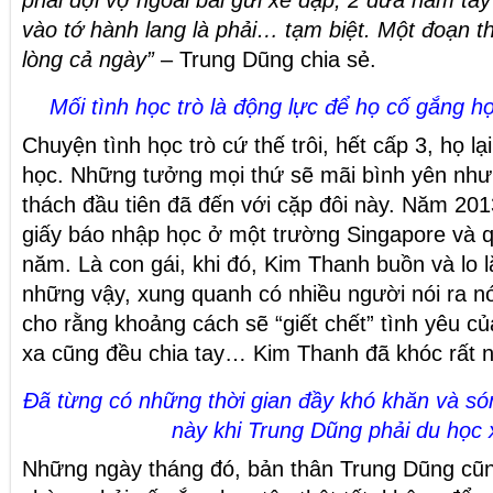
phải đợi vợ ngoài bãi gửi xe đạp, 2 đứa nắm ta
vào tớ hành lang là phải… tạm biệt. Một đoạn 
lòng cả ngày”
– Trung Dũng chia sẻ.
Mối tình học trò là động lực để họ cố gắng 
Chuyện tình học trò cứ thế trôi, hết cấp 3, họ lạ
học. Những tưởng mọi thứ sẽ mãi bình yên như
thách đầu tiên đã đến với cặp đôi này. Năm 20
giấy báo nhập học ở một trường Singapore và qu
năm. Là con gái, khi đó, Kim Thanh buồn và lo 
những vậy, xung quanh có nhiều người nói ra nó
cho rằng khoảng cách sẽ “giết chết” tình yêu củ
xa cũng đều chia tay… Kim Thanh đã khóc rất n
Đã từng có những thời gian đầy khó khăn và són
này khi Trung Dũng phải du học 
Những ngày tháng đó, bản thân Trung Dũng cũng