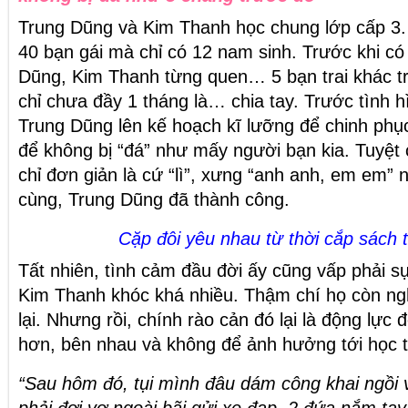
Trung Dũng và Kim Thanh học chung lớp cấp 3. 
40 bạn gái mà chỉ có 12 nam sinh. Trước khi có
Dũng, Kim Thanh từng quen… 5 bạn trai khác tr
chỉ chưa đầy 1 tháng là… chia tay. Trước tình 
Trung Dũng lên kế hoạch kĩ lưỡng để chinh phục
để không bị “đá” như mấy người bạn kia. Tuyệ
chỉ đơn giản là cứ “lì”, xưng “anh anh, em em” 
cùng, Trung Dũng đã thành công.
Cặp đôi yêu nhau từ thời cắp sách 
Tất nhiên, tình cảm đầu đời ấy cũng vấp phải sự
Kim Thanh khóc khá nhiều. Thậm chí họ còn ngh
lại. Nhưng rồi, chính rào cản đó lại là động lực 
hơn, bên nhau và không để ảnh hưởng tới học t
“Sau hôm đó, tụi mình đâu dám công khai ngồi 