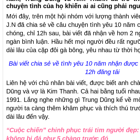
chuyện tình của họ khiến ai ai cũng phải n
Mới đây, trên một hội nhóm với lượng thành vi
J.N đã chia sẻ về câu chuyện
tình yêu
10 năm c
chóng, chỉ 12h sau, bài viết đã nhận về hơn 2 n
ngàn bình luận. Hầu hết mọi người đều rất ngư
dài lâu của cặp đôi gà bông, yêu nhau từ thời họ
Bài viết chia sẻ về tình yêu 10 năm nhận được
12h đăng tải
Liên hệ với chủ nhân bài viết, được biết anh chà
Dũng và vợ là Kim Thanh. Cả hai bằng tuổi nha
1991. Lắng nghe những gì Trung Dũng kể về mố
người ta càng thêm khâm phục và thích thú trư
dài lâu đến vậy.
“Cuộc chiến” chinh phục trái tim người đẹp:
không bị đá như 5 chàng trước đó