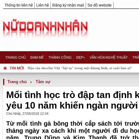
Thông tin liên hệ
Liên hệ
Đăng ký nhận mail
Sơ đồ website
TRANG CHỦ
ĐAM MÊ
THÀNH CÔNG
ĐẸP+
VĂN HÓA NGHỆ THUẬT
TRÁ
howbiz Việt "hội tụ" trong một khung hình, ai xuất hơn ai?
Trang chủ
Tâm sự
Mối tình học trò đập tan định 
yêu 10 năm khiến ngàn ngườ
Chủ Nhật, 27/05/2018 12:34
Từ mối tình gà bông thời cắp sách tới trư
tháng ngày xa cách khi một người đi du học
năm, Trung Dũng và Kim Thanh đã trở t