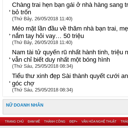
Chàng trai hẹn bạn gái ở nhà hàng sang trọ
bỏ trốn
(Thứ Bảy, 26/05/2018 11:40)
Méo mặt lần đầu về thăm nhà bạn trai, mẹ
nắm tay hỏi vay… 50 triệu
(Thứ Bảy, 26/05/2018 11:40)
Nam tài tử quyến rũ nhất hành tinh, triệ
vẫn chỉ biết duy nhất một bóng hình
(Thứ Sáu, 25/05/2018 08:34)
Tiểu thư xinh đẹp Sài thành quyết cưới a
góc chợ
(Thứ Sáu, 25/05/2018 08:34)
NỮ DOANH NHÂN
TRANG CHỦ
ĐAM MÊ
THÀNH CÔNG
ĐẸP+
VĂN HÓA NGHỆ THUẬT
TRÁC