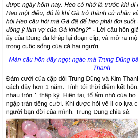
được ngày hôm nay. Heo có nhớ là trước khi đi
Heo một điều, đó là khi Gà trở thành cử nhân v
hỏi Heo câu hỏi mà Gà đã để heo phải đợi suốt
đồng ý làm vợ của Gà không?"
- Lời cầu hôn gi
ấy của Dũng đã khép lại đoạn clip, và mở ra m
trong cuộc sống của cả hai người.
Màn cầu hôn đầy ngọt ngào mà Trung Dũng bấ
Thanh
Đám cưới của cặp đôi Trung Dũng và Kim Than
cách đây hơn 1 năm. Tính tới thời điểm kết hôn
nhau tròn 1 thập kỷ. Hiện tại, tổ ấm nhỏ của họ
ngập tràn tiếng cười. Khi được hỏi về lí do lựa
người bạn đời của mình, Trung Dũng chia sẻ: