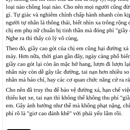
loại nào chồng loại nào. Cho nên mọi người cũng đ
gì. Tự giác và nghiêm chỉnh chấp hành nhanh còn kị
người tự nhân là thông thái, biết nhìn xa trông rộng
chị em phụ nữ chuẩn bị tinh thần mà đóng phí "giầy c
Nghe ra thì thấy có lý vô cùng,
Theo đó, giầy cao gót của chị em cũng hại đường xá
máy. Hơn nữa, thời gian gần đây, ngày càng phổ biến
giầy cao gót lại còn ăn mặc hở hang, lượn đi lượn l
nhân này còn dễ gây tắc đường, tai nạn hơn nhiều s
nhân mà báo chí, hay các cơ quan chức năng cứ ra rả
Cho nên đã truy thu để bảo vệ đường xá, hạn chế việ
thiểu kẹt xe, tai nạn thì không thể không thu phí "gi
em. Gây ảnh hưởng như thế mà không phạt nặng, chỉ
phí rõ là "giơ cao đánh khẽ" với phái yếu lắm rồi.