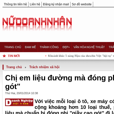
Thông tin liên hệ
Liên hệ
Đăng ký nhận mail
Sơ đồ website
TRANG CHỦ
ĐAM MÊ
THÀNH CÔNG
ĐẸP+
VĂN HÓA NGHỆ THUẬT
TRÁ
Khoảnh khắc 5 nàng Hậu của showbiz Việt "hội tụ" trong một kh
Trang chủ
Trách nhiệm xã hội
Chị em liệu đường mà đóng phí
gót"
Thứ Hai, 20/01/2014 10:38
Với việc mỗi loại ô tô, xe máy c
cộng khoảng hơn 10 loại thuế, 
liệu mà chuẩn bị đóng phi "giầy cao gót" đi l