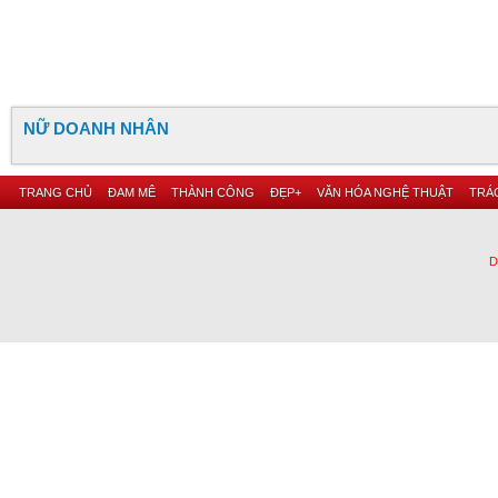
NỮ DOANH NHÂN
TRANG CHỦ
ĐAM MÊ
THÀNH CÔNG
ĐẸP+
VĂN HÓA NGHỆ THUẬT
TRÁC
D