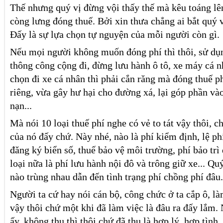
Thế nhưng quý vị đừng vội thấy thế mà kêu toáng lê
còng lưng đóng thuế. Bởi xin thưa chẳng ai bắt quý v
Đấy là sự lựa chọn tự nguyện của mỗi người còn gì.
Nếu mọi người không muốn đóng phí thì thôi, sử dụ
thông công cộng đi, đừng lưu hành ô tô, xe máy cá 
chọn đi xe cá nhân thì phải cắn răng mà đóng thuế ph
riêng, vừa gây hư hại cho đường xá, lại góp phần vào 
nạn...
Mà nói 10 loại thuế phí nghe có vẻ to tát vậy thôi, c
của nó đấy chứ. Này nhé, nào là phí kiểm định, lệ ph
đăng ký biển số, thuế bảo vệ môi trường, phí bảo trì
loại nữa là phí lưu hành nội đô và trông giữ xe... Qu
nào trùng nhau dẫn đến tình trạng phí chồng phí đâu
Người ta cứ hay nói cán bộ, công chức ở ta cắp ô, l
vậy thôi chứ một khi đã làm việc là đâu ra đấy lắm. 
ấy, không thu thì thôi chứ đã thu là hợp lý, hợp tình