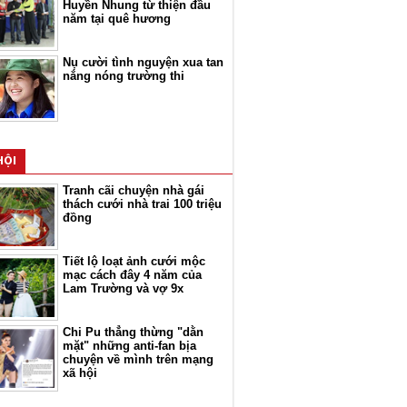
Huyền Nhung từ thiện đầu
năm tại quê hương
Nụ cười tình nguyện xua tan
nắng nóng trường thi
HỘI
Tranh cãi chuyện nhà gái
thách cưới nhà trai 100 triệu
đồng
Tiết lộ loạt ảnh cưới mộc
mạc cách đây 4 năm của
Lam Trường và vợ 9x
Chi Pu thẳng thừng "dằn
mặt" những anti-fan bịa
chuyện về mình trên mạng
xã hội