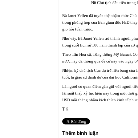
Nữ Chủ tịch đầu tiên trong 
Bà Janet Yellen đã tuyên thệ nhậm chức Chủ 
trong phòng họp của Ban giám đốc FED thay 
gió hồi tuần trước.
Như vậy, Bà Janet Yellen trở thành người ph
trong suốt lịch sử 100 năm thành lập của cơ 
Theo Tân Hoa xã, Tổng thống Mỹ Barack Oba
nước này đã thông qua đề cử này vào ngày 6/
Nhiệm kỳ chủ tịch Cục dự trữ liên bang của J
tuổi, là giáo sư danh dự của đại học Califor
Là người có quan điểm gần gũi với người tiền
lãi suất thấp kỷ lục hiện nay trong một thời g
USD mỗi tháng nhằm kích thích kinh tế phục 
T.K
Thêm bình luận