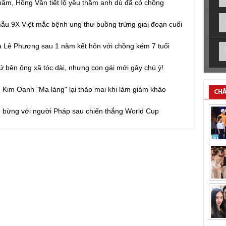
năm, Hồng Vân tiết lộ yêu thầm anh dù đã có chồng
ẫu 9X Việt mắc bệnh ung thư buồng trứng giai đoạn cuối
a Lê Phương sau 1 năm kết hôn với chồng kém 7 tuổi
ứ bên ông xã tóc dài, nhưng con gái mới gây chú ý!
Kim Oanh "Ma làng" lại thảo mai khi làm giám khảo
CHĂ
g bừng với người Pháp sau chiến thắng World Cup