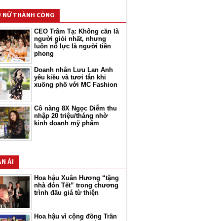
 NỮ THÀNH CÔNG
CEO Trâm Tạ: Không cần là
người giỏi nhất, nhưng
luôn nỗ lực là người tiên
phong
Doanh nhân Lưu Lan Anh
yêu kiều và tươi tắn khi
xuống phố với MC Fashion
Cô nàng 8X Ngọc Diễm thu
nhập 20 triệu/tháng nhờ
kinh doanh mỹ phẩm
N ÁI
Hoa hậu Xuân Hương “tặng
nhà đón Tết” trong chương
trình đấu giá từ thiện
Hoa hậu vì cộng đồng Trần