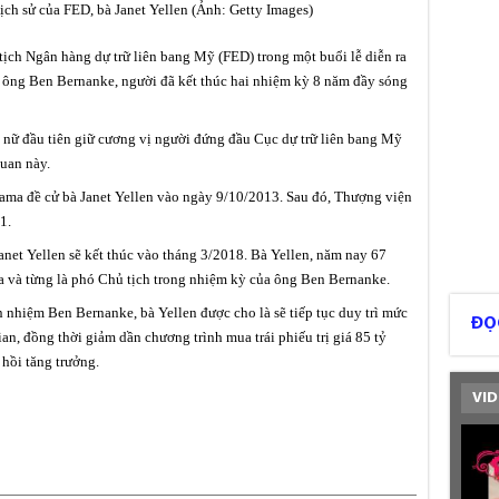
lịch sử của FED, bà Janet Yellen (Ảnh: Getty Images)
tịch Ngân hàng dự trữ liên bang Mỹ (FED) trong một buổi lễ diễn ra
ông Ben Bernanke, người đã kết thúc hai nhiệm kỳ 8 năm đầy sóng
ụ nữ đầu tiên giữ cương vị người đứng đầu Cục dự trữ liên bang Mỹ
quan này.
ma đề cử bà Janet Yellen vào ngày 9/10/2013. Sau đó, Thượng viện
1.
anet Yellen sẽ kết thúc vào tháng 3/2018. Bà Yellen, năm nay 67
nia và từng là phó Chủ tịch trong nhiệm kỳ của ông Ben Bernanke.
 nhiệm Ben Bernanke, bà Yellen được cho là sẽ tiếp tục duy trì mức
ĐỌ
ian, đồng thời giảm dần chương trình mua trái phiếu trị giá 85 tỷ
hồi tăng trưởng.
VID