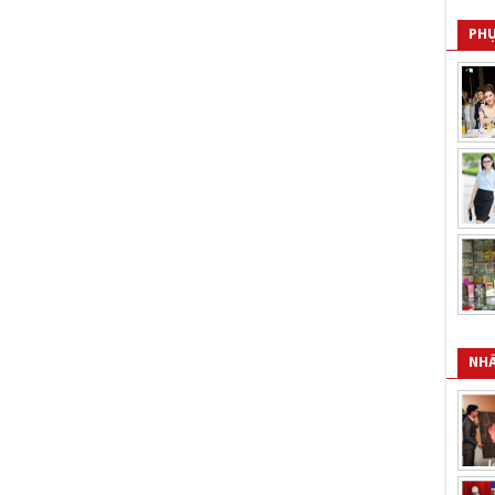
PHỤ
NHÂ