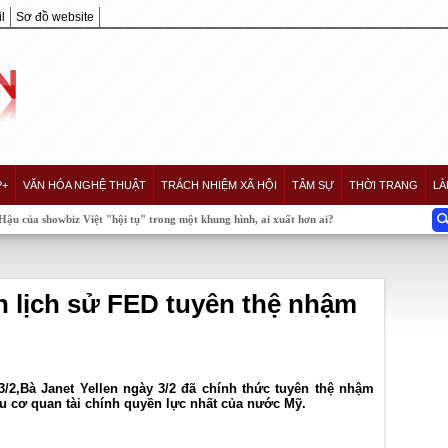
l
Sơ đồ website
P+
VĂN HÓA NGHỆ THUẬT
TRÁCH NHIỆM XÃ HỘI
TÂM SỰ
THỜI TRANG
LÀ
Việt "hội tụ" trong một khung hình, ai xuất hơn ai?
n lịch sử FED tuyên thệ nhậm
3/2,Bà Janet Yellen ngày 3/2 đã chính thức tuyên thệ nhậm
 cơ quan tài chính quyền lực nhất của nước Mỹ.