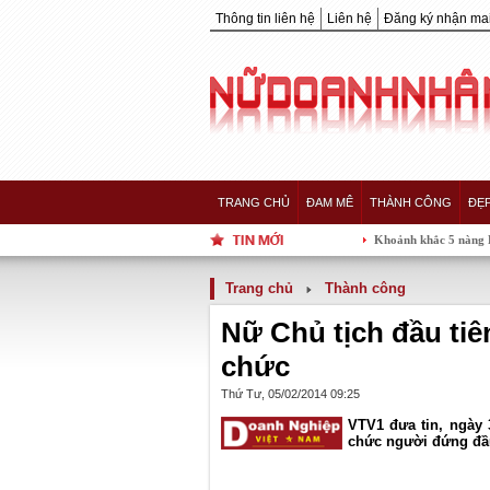
Thông tin liên hệ
Liên hệ
Đăng ký nhận mai
TRANG CHỦ
ĐAM MÊ
THÀNH CÔNG
ĐẸ
Khoảnh khắc 5 nàng Hậu của showbiz 
Trang chủ
Thành công
Nữ Chủ tịch đầu tiê
chức
Thứ Tư, 05/02/2014 09:25
VTV1 đưa tin, ngày 
chức người đứng đầu