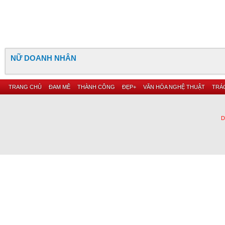
NỮ DOANH NHÂN
TRANG CHỦ
ĐAM MÊ
THÀNH CÔNG
ĐẸP+
VĂN HÓA NGHỆ THUẬT
TRÁC
D