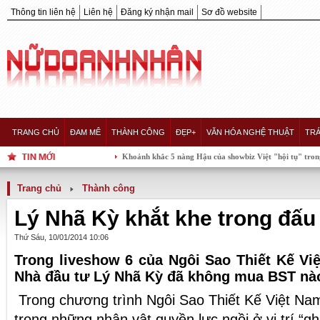
Thông tin liên hệ
Liên hệ
Đăng ký nhận mail
Sơ đồ website
TRANG CHỦ
ĐAM MÊ
THÀNH CÔNG
ĐẸP+
VĂN HÓA NGHỆ THUẬT
TRÁ
Khoảnh khắc 5 nàng Hậu của showbiz Việt "hội tụ" trong một khung
Trang chủ
Thành công
Lý Nhã Kỳ khắt khe trong đấu
Thứ Sáu, 10/01/2014 10:06
Trong liveshow 6 của Ngôi Sao Thiết Kế Việ
Nhà đầu tư Lý Nhã Kỳ đã không mua BST nà
Trong chương trình Ngôi Sao Thiết Kế Việt Nam
trong những nhân vật quyền lực ngồi ở vị trí “g