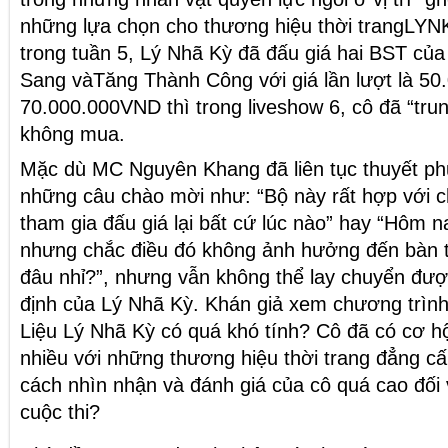
những lựa chọn cho thương hiệu thời trangLYN
trong tuần 5, Lý Nhã Kỳ đã đấu giá hai BST c
Sang vàTăng Thành Công với giá lần lượt là 5
70.000.000VND thì trong liveshow 6, cô đã “tru
không mua.
Mặc dù MC Nguyên Khang đã liên tục thuyết p
những câu chào mời như: “Bộ này rất hợp với ch
tham gia đấu giá lại bất cứ lúc nào” hay “Hôm 
nhưng chắc điều đó không ảnh hưởng đến bàn t
đâu nhỉ?”, nhưng vẫn không thể lay chuyển đượ
định của Lý Nhã Kỳ. Khán giả xem chương trìn
Liệu Lý Nhã Kỳ có quá khó tính? Cô đã có cơ hộ
nhiều với những thương hiệu thời trang đẳng cấp
cách nhìn nhận và đánh giá của cô quá cao đối 
cuộc thi?