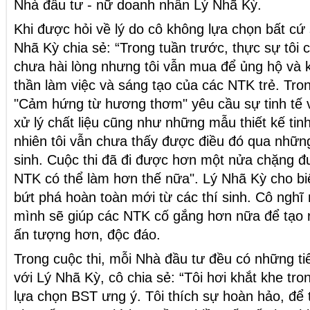
Nhà đầu tư - nữ doanh nhân Lý Nhã Kỳ.
Khi được hỏi về lý do cô không lựa chọn bất c
Nhã Kỳ chia sẻ: “Trong tuần trước, thực sự tôi
chưa hài lòng nhưng tôi vẫn mua để ủng hộ và 
thần làm việc và sáng tạo của các NTK trẻ. Tro
"Cảm hứng từ hương thơm" yêu cầu sự tinh tế v
xử lý chất liệu cũng như những mẫu thiết kế tin
nhiên tôi vẫn chưa thấy được điều đó qua nhữn
sinh. Cuộc thi đã đi được hơn một nửa chặng đ
NTK có thể làm hơn thế nữa". Lý Nhã Kỳ cho bi
bứt phá hoàn toàn mới từ các thí sinh. Cô nghĩ 
mình sẽ giúp các NTK cố gắng hơn nữa để tạo
ấn tượng hơn, độc đáo.
Trong cuộc thi, mỗi Nhà đầu tư đều có những tiê
với Lý Nhã Kỳ, cô chia sẻ: “Tôi hơi khắt khe tro
lựa chọn BST ưng ý. Tôi thích sự hoàn hảo, để 