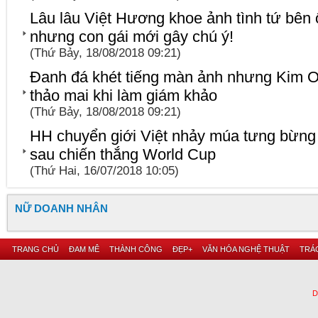
Lâu lâu Việt Hương khoe ảnh tình tứ bên ô
nhưng con gái mới gây chú ý!
(Thứ Bảy, 18/08/2018 09:21)
Đanh đá khét tiếng màn ảnh nhưng Kim Oa
thảo mai khi làm giám khảo
(Thứ Bảy, 18/08/2018 09:21)
HH chuyển giới Việt nhảy múa tưng bừng
sau chiến thắng World Cup
(Thứ Hai, 16/07/2018 10:05)
NỮ DOANH NHÂN
TRANG CHỦ
ĐAM MÊ
THÀNH CÔNG
ĐẸP+
VĂN HÓA NGHỆ THUẬT
TRÁC
D