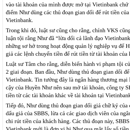
vào tài khoản của mình được mở tại Vietinbank chứ 
điểm Như dùng các thủ đoạn gian dối để rút tiền của
Vietinbank.
Trong khi đó, luật sư cũng cho rằng, chính VKS cũng
luận tội rằng Như đã “lừa dối cả lãnh đạo Vietinban
những sơ hở trong hoạt động quản lý nghiệp vụ để
giả các lệnh chuyển tiền để rút tiền từ tài khoản của
Luật sư Tâm cho rằng, diễn biến hành vi phạm tội c
2 giai đoạn. Ban đầu, Như dùng thủ đoạn gian dối đ
Vietinbank. Tin tưởng đây là ngân hàng thương mại l
cậy của Huyền Như nên sau mở tài khoản, công ty S
tiền từ các tài khoản khác về tài khoản tại Vietinban
Tiếp đó, Như dùng thủ đoạn gian dối giả chữ ký của 
dấu giả của SBBS, lừa cả các giao dịch viên của ngâ
chi rút tiền của khách hàng. Các thủ đoạn này, SBBS
Vietinbank mới là đơn vị bị Như qua mặt lấy số tiền