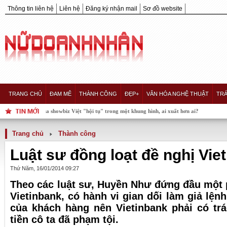
Thông tin liên hệ
Liên hệ
Đăng ký nhận mail
Sơ đồ website
TRANG CHỦ
ĐAM MÊ
THÀNH CÔNG
ĐẸP+
VĂN HÓA NGHỆ THUẬT
TRÁ
 của showbiz Việt "hội tụ" trong một khung hình, ai xuất hơn ai?
Trang chủ
Thành công
Luật sư đồng loạt đề nghị Vie
Thứ Năm, 16/01/2014 09:27
Theo các luật sư, Huyền Như đứng đầu một 
Vietinbank, có hành vi gian dối làm giả lệnh
của khách hàng nên Vietinbank phải có tr
tiền cô ta đã phạm tội.