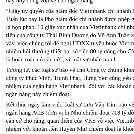
này huy động vốn về cho ngân hàng.
“Giấy ủy quyền của giám đốc Vietinbank chi nhánh
Tuấn lúc này là Phó giám đốc chi nhánh được phép 
là hợp pháp. 10 giấy xác nhận của Vietinbank chi n
tiền của công ty Thái Bình Dương do Võ Anh Tuấn ký
vậy, việc chúng tôi đề nghị HĐXX tuyên buộc Vietin
nhiệm bồi thường thiệt hại số tiền 80 tỷ đồng cho 
là hoàn toàn có căn cứ”, vị luật sư nhấn mạnh.
Tương tự, các luật sư bảo vệ cho Công ty chứng kh
công ty Phúc Vinh, Thịnh Phát, Hưng Yên cũng yêu c
nhiệm của ngân hàng Vietinbank đối với các khoản
ngân hàng này chiếm đoạt.
Kết thúc ngày làm việc, luật sư Lưu Văn Tám bảo vệ
ngân hàng ACB (đơn vị bị Như chiếm đoạt 718 tỷ đồ
căn cứ cho rằng, quan điểm của VKS về việc Vietinb
nhiệm với khoản tiền Huyền Như chiếm đoạt là khôn