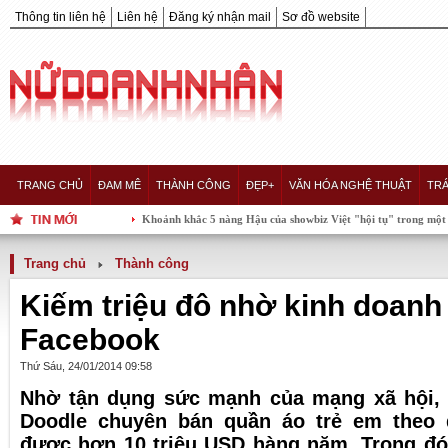
Thông tin liên hệ
Liên hệ
Đăng ký nhận mail
Sơ đồ website
TRANG CHỦ
ĐAM MÊ
THÀNH CÔNG
ĐẸP+
VĂN HÓA NGHỆ THUẬT
TRÁ
Khoảnh khắc 5 nàng Hậu của showbiz Việt "hội tụ" trong một khung hình, 
Trang chủ
Thành công
Kiếm triệu đô nhờ kinh doanh 
Facebook
Thứ Sáu, 24/01/2014 09:58
Nhờ tận dụng sức mạnh của mạng xã hội, c
Doodle chuyên bán quần áo trẻ em theo
được hơn 10 triệu USD hàng năm. Trong đó