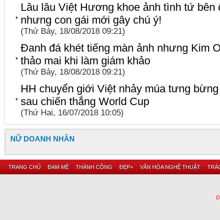
Lâu lâu Việt Hương khoe ảnh tình tứ bên ô
nhưng con gái mới gây chú ý!
(Thứ Bảy, 18/08/2018 09:21)
Đanh đá khét tiếng màn ảnh nhưng Kim Oa
thảo mai khi làm giám khảo
(Thứ Bảy, 18/08/2018 09:21)
HH chuyển giới Việt nhảy múa tưng bừng
sau chiến thắng World Cup
(Thứ Hai, 16/07/2018 10:05)
NỮ DOANH NHÂN
TRANG CHỦ
ĐAM MÊ
THÀNH CÔNG
ĐẸP+
VĂN HÓA NGHỆ THUẬT
TRÁC
D