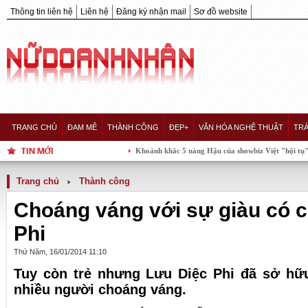
Thông tin liên hệ
Liên hệ
Đăng ký nhận mail
Sơ đồ website
TRANG CHỦ
ĐAM MÊ
THÀNH CÔNG
ĐẸP+
VĂN HÓA NGHỆ THUẬT
TRÁ
Khoảnh khắc 5 nàng Hậu của showbiz Việt "hội tụ" trong một k
Trang chủ
Thành công
Choáng váng với sự giàu có 
Phi
Thứ Năm, 16/01/2014 11:10
Tuy còn trẻ nhưng Lưu Diệc Phi đã sở hữu
nhiều người choáng váng.