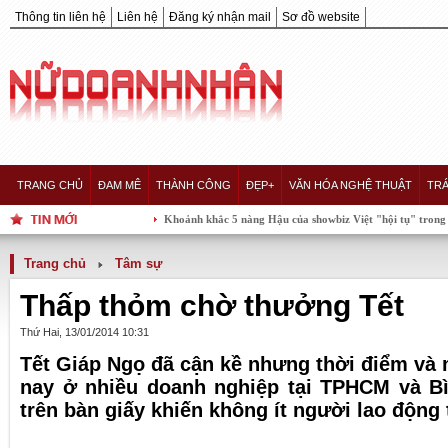
Thông tin liên hệ
Liên hệ
Đăng ký nhận mail
Sơ đồ website
TRANG CHỦ
ĐAM MÊ
THÀNH CÔNG
ĐẸP+
VĂN HÓA NGHỆ THUẬT
TRÁ
Khoảnh khắc 5 nàng Hậu của showbiz Việt "hội tụ" trong một khung hìn
Trang chủ
Tâm sự
Thấp thỏm chờ thưởng Tết
Thứ Hai, 13/01/2014 10:31
Tết Giáp Ngọ đã cận kề nhưng thời điểm và
nay ở nhiều doanh nghiệp tại TPHCM và 
trên bàn giấy khiến không ít người lao động