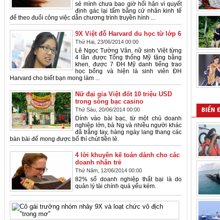
sẻ mình chưa bao giờ hối hận vì quyết
định gác lại tấm bằng cử nhân kinh tế
để theo đuổi công việc dẫn chương trình truyền hình ...
9X Việt đỗ Harvard du học từ lớp 6
Thứ Hai, 23/06/2014 00:00
Lê Ngọc Tường Vân, nữ sinh Việt từng
4 lần được Tổng thống Mỹ tặng bằng
khen, được 7 ĐH Mỹ danh tiếng trao
học bổng và hiện là sinh viên ĐH
Harvard cho biết bạn mong làm ...
Nữ đại gia Việt đốt 10 triệu USD
trong sòng bạc casino
Thứ Sáu, 20/06/2014 00:00
BIỂN 
Dính vào bài bạc, từ một chủ doanh
nghiệp lớn, bà Ng và nhiều người khác
đã trắng tay, hàng ngày lang thang các
bàn bài để mong được bố thí chút tiền lẻ.
4 lời khuyên kế toán dành cho các
doanh nhân trẻ
Thứ Năm, 12/06/2014 00:00
82% số doanh nghiệp thất bại là do
quản lý tài chính quá yếu kém.