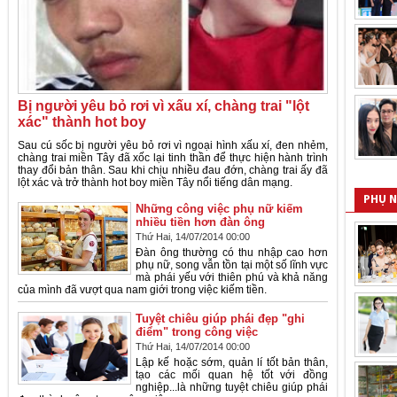
Bị người yêu bỏ rơi vì xấu xí, chàng trai "lột
xác" thành hot boy
Sau cú sốc bị người yêu bỏ rơi vì ngoại hình xấu xí, đen nhẻm,
chàng trai miền Tây đã xốc lại tinh thần để thực hiện hành trình
thay đổi bản thân. Sau khi chịu nhiều đau đớn, chàng trai ấy đã
lột xác và trở thành hot boy miền Tây nổi tiếng dân mạng.
PHỤ 
Những công việc phụ nữ kiếm
nhiều tiền hơn đàn ông
Thứ Hai, 14/07/2014 00:00
Đàn ông thường có thu nhập cao hơn
phụ nữ, song vẫn tồn tại một số lĩnh vực
mà phái yếu với thiên phú và khả năng
của mình đã vượt qua nam giới trong việc kiếm tiền.
Tuyệt chiêu giúp phái đẹp "ghi
điểm" trong công việc
Thứ Hai, 14/07/2014 00:00
Lập kế hoặc sớm, quản lí tốt bản thân,
tạo các mối quan hệ tốt với đồng
nghiệp...là những tuyệt chiêu giúp phái