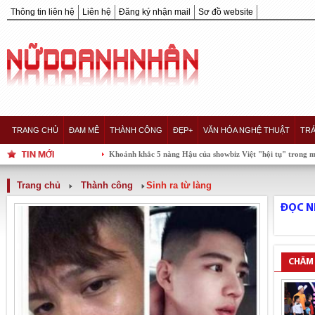
Thông tin liên hệ
Liên hệ
Đăng ký nhận mail
Sơ đồ website
TRANG CHỦ
ĐAM MÊ
THÀNH CÔNG
ĐẸP+
VĂN HÓA NGHỆ THUẬT
TRÁ
Khoảnh khắc 5 nàng Hậu của showbiz Việt "hội tụ" trong một khung h
Trang chủ
Thành công
Sinh ra từ làng
ĐỌC N
CHĂM