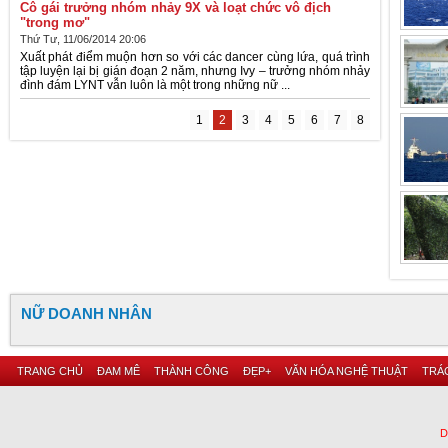
Cô gái trưởng nhóm nhảy 9X và loạt chức vô địch
"trong mơ"
Thứ Tư, 11/06/2014 20:06
Xuất phát điểm muộn hơn so với các dancer cùng lứa, quá trình
tập luyện lại bị gián đoạn 2 năm, nhưng Ivy – trưởng nhóm nhảy
đình đám LYNT vẫn luôn là một trong những nữ ...
1
2
3
4
5
6
7
8
NỮ DOANH NHÂN
TRANG CHỦ
ĐAM MÊ
THÀNH CÔNG
ĐẸP+
VĂN HÓA NGHỆ THUẬT
TRÁC
D