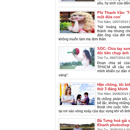
yêu, hy sinh của đấn
Phi Thanh Vân: 'T
một đứa con'
Thứ Năm, 10/07/2014 
"Nữ hoàng scanda
thành mẹ nhưng ch
đàn ông của đời mì
không muốn làm mẹ đơn thân.
SỐC: Chia tay xon
đòi tiền chụp ản
Thứ Tư, 09/07/2014 00
Đoạn chia sẻ của
TP.HCM về câu ch
mình khiến cư dân 
váng".
Hận chồng, tôi bi
thứ 3 đáng khinh
Thứ Năm, 26/06/2014 
Bị chồng phản bội, 
bế tắc, không những
thoát cho cuộc hôn 
lại rơi vào vòng xoáy của dục vọng khi vô tình l
Bà Tưng hoá gái 
Khanh photoshop 
Thứ Tư, 25/06/2014 00