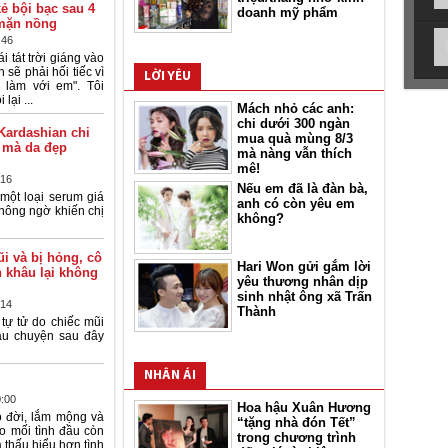
kẻ bội bạc sau 4
doanh mỹ phẩm
mặn nồng
:46
i tát trời giáng vào
 sẽ phải hối tiếc vì
LỜI YÊU
 làm với em". Tôi
lại ...
Mách nhỏ các anh:
chi dưới 300 ngàn
Kardashian chi
mua quà mùng 8/3
 mà da đẹp
mà nàng vẫn thích
mê!
:16
Nếu em đã là đàn bà,
 một loại serum giá
anh có còn yêu em
hông ngờ khiến chị
không?
ũi và bị hỏng, cô
Hari Won gửi gắm lời
n khâu lại không
yêu thương nhân dịp
sinh nhật ông xã Trấn
:14
Thành
 tự tử do chiếc mũi
âu chuyện sau đây
NHÂN ÁI
0:00
Hoa hậu Xuân Hương
o đời, lắm mộng và
“tặng nhà đón Tết”
o mối tình đầu còn
trong chương trình
à thấu hiểu hơn tình