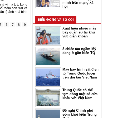
mình trên mạng xã
 tù vì ma tuý, Long
hội
ố thêm con trai và
Vân lộ ảnh nhà bình
BIỂN ĐÔNG VÀ BỜ CÕI
5
6
7
8
9
Xuất hiện nhiều máy
bay quân sự tại khu
vực giàn khoan
8 chiếc tàu ngầm Mỹ
đang ở gần biển TQ
Máy bay trinh sát điện
tử Trung Quốc lượn
trên đội tàu Việt Nam
Trung Quốc có thể
tạm đóng một số cửa
khẩu với Việt Nam
Đề nghị Chính phủ
sớm khởi kiện Trung