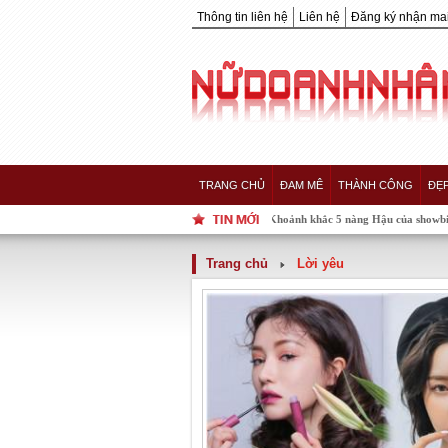
Thông tin liên hệ
Liên hệ
Đăng ký nhận mai
TRANG CHỦ
ĐAM MÊ
THÀNH CÔNG
ĐẸ
Khoảnh khắc 5 nàng Hậu của showbiz Việt "hội tụ"
Trang chủ
Lời yêu