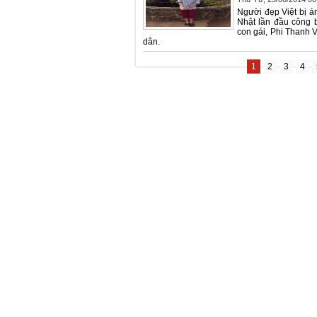
Người đẹp Việt bị án
Nhật lần đầu công b
con gái, Phi Thanh 
dân.
1
2
3
4