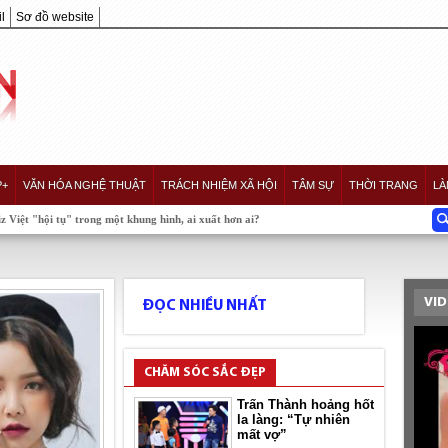
l
Sơ đồ website
P+
VĂN HÓA NGHỆ THUẬT
TRÁCH NHIỆM XÃ HỘI
TÂM SỰ
THỜI TRANG
LÀ
 trong một khung hình, ai xuất hơn ai?
VID
ĐỌC NHIỀU NHẤT
CHĂM SÓC SẮC ĐẸP
Trấn Thành hoảng hốt
la làng: “Tự nhiên
mất vợ”