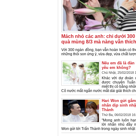
Mách nhỏ các anh: chi dưới 30
quà mùng 8/3 mà nàng vẫn thíc
Với 300 ngàn đồng, bạn vẫn hoàn toàn có th
những thỏi son ứng ý, vừa đẹp, vừa chất lượ
Nếu em đã là đàn 
yêu em không?
Chủ Nhật, 25/02/2018 
Khác với dự đoán c
được chuyện Tuấn 
miệt thị cô bằng nhữn
Cô nước mắt ngắn nước mắt dài giải thích cho
Hari Won gửi gắm
nhân dịp sinh nhậ
Thành
Thứ Ba, 06/02/2018 16
"Mong anh luôn hạn
lời nhắn nhủ đầy 
Won gửi tới Trấn Thành trong ngày sinh nhật