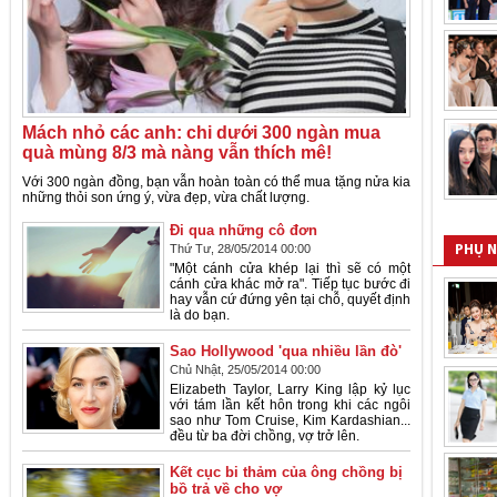
Mách nhỏ các anh: chi dưới 300 ngàn mua
quà mùng 8/3 mà nàng vẫn thích mê!
Với 300 ngàn đồng, bạn vẫn hoàn toàn có thể mua tặng nửa kia
những thỏi son ứng ý, vừa đẹp, vừa chất lượng.
Đi qua những cô đơn
Thứ Tư, 28/05/2014 00:00
PHỤ 
"Một cánh cửa khép lại thì sẽ có một
cánh cửa khác mở ra". Tiếp tục bước đi
hay vẫn cứ đứng yên tại chỗ, quyết định
là do bạn.
Sao Hollywood 'qua nhiều lần đò'
Chủ Nhật, 25/05/2014 00:00
Elizabeth Taylor, Larry King lập kỷ lục
với tám lần kết hôn trong khi các ngôi
sao như Tom Cruise, Kim Kardashian...
đều từ ba đời chồng, vợ trở lên.
Kết cục bi thảm của ông chồng bị
bồ trả về cho vợ