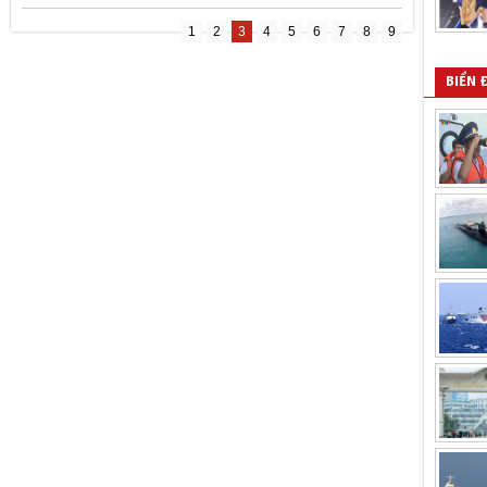
1
2
3
4
5
6
7
8
9
BIỂN 