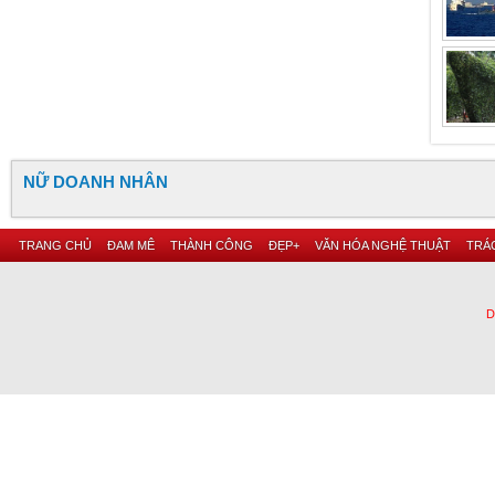
NỮ DOANH NHÂN
TRANG CHỦ
ĐAM MÊ
THÀNH CÔNG
ĐẸP+
VĂN HÓA NGHỆ THUẬT
TRÁC
D