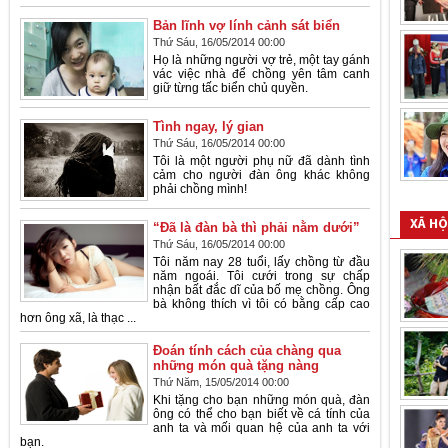
Bản lĩnh vợ lính cảnh sát biển
Thứ Sáu, 16/05/2014 00:00
Họ là những người vợ trẻ, một tay gánh
vác việc nhà để chồng yên tâm canh
giữ từng tấc biển chủ quyền.
Tình ngay, lý gian
Thứ Sáu, 16/05/2014 00:00
Tôi là một người phụ nữ đã dành tình
cảm cho người đàn ông khác không
phải chồng mình!
XÃ HỘ
“Đã là đàn bà thì phải nằm dưới”
Thứ Sáu, 16/05/2014 00:00
Tôi năm nay 28 tuổi, lấy chồng từ đầu
năm ngoái. Tôi cưới trong sự chấp
nhận bất đắc dĩ của bố mẹ chồng. Ông
bà không thích vì tôi có bằng cấp cao
hơn ông xã, là thạc ...
Đoán tính cách của chàng qua
những món quà tặng nàng
Thứ Năm, 15/05/2014 00:00
Khi tặng cho bạn những món quà, đàn
ông có thể cho bạn biết về cá tính của
anh ta và mối quan hệ của anh ta với
bạn.