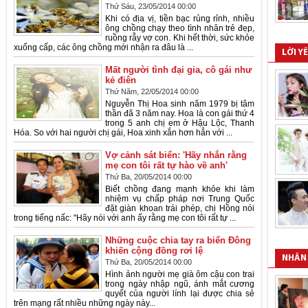
Thứ Sáu, 23/05/2014 00:00
Khi có địa vị, tiền bạc rủng rỉnh, nhiều
ông chồng chạy theo tình nhân trẻ đẹp,
ruồng rẫy vợ con. Khi hết thời, sức khỏe
xuống cấp, các ông chồng mới nhận ra đâu là ...
LỜI Y
Mất người tình đại gia, cô gái như
kẻ điên
Thứ Năm, 22/05/2014 00:00
Nguyễn Thị Hoa sinh năm 1979 bị tâm
thần đã 3 năm nay. Hoa là con gái thứ 4
trong 5 anh chị em ở Hậu Lộc, Thanh
Hóa. So với hai người chị gái, Hoa xinh xắn hơn hẳn với ...
Vợ cảnh sát biển: 'Hãy nhắn rằng
mẹ con tôi rất tự hào về anh'
Thứ Ba, 20/05/2014 00:00
Biết chồng đang mạnh khỏe khi làm
nhiệm vụ chấp pháp nơi Trung Quốc
đặt giàn khoan trái phép, chị Hồng nói
trong tiếng nấc: "Hãy nói với anh ấy rằng mẹ con tôi rất tự ...
Những cuộc chia tay ra biển Đông
khiến cộng đồng rơi lệ
NHÂN 
Thứ Ba, 20/05/2014 00:00
Hình ảnh người mẹ già ôm cậu con trai
trong ngày nhập ngũ, ánh mắt cương
quyết của người lính lại được chia sẻ
trên mạng rất nhiều những ngày này...