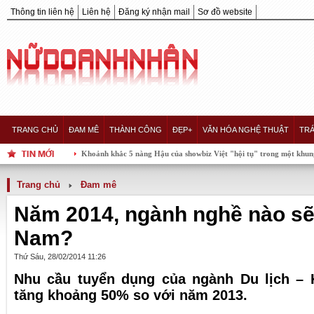
Thông tin liên hệ
Liên hệ
Đăng ký nhận mail
Sơ đồ website
TRANG CHỦ
ĐAM MÊ
THÀNH CÔNG
ĐẸP+
VĂN HÓA NGHỆ THUẬT
TRÁ
Khoảnh khắc 5 nàng Hậu của showbiz Việt "hội tụ" trong một khung hình, ai xuất hơn ai?
Trang chủ
Đam mê
Năm 2014, ngành nghề nào sẽ ‘
Nam?
Thứ Sáu, 28/02/2014 11:26
Nhu cầu tuyển dụng của ngành Du lịch –
tăng khoảng 50% so với năm 2013.