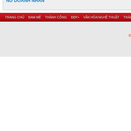
NỮ DOANH NHÂN
TRANG CHỦ
ĐAM MÊ
THÀNH CÔNG
ĐẸP+
VĂN HÓA NGHỆ THUẬT
TRÁC
D