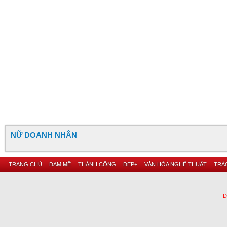
NỮ DOANH NHÂN
TRANG CHỦ
ĐAM MÊ
THÀNH CÔNG
ĐẸP+
VĂN HÓA NGHỆ THUẬT
TRÁC
D