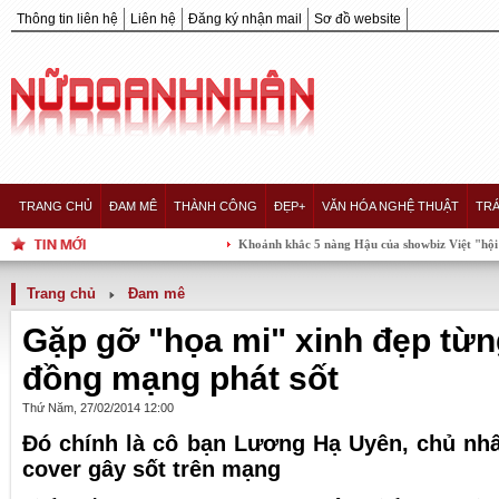
Thông tin liên hệ
Liên hệ
Đăng ký nhận mail
Sơ đồ website
TRANG CHỦ
ĐAM MÊ
THÀNH CÔNG
ĐẸP+
VĂN HÓA NGHỆ THUẬT
TRÁ
Khoảnh khắc 5 nàng Hậu của showbiz Việt "hội tụ" trong 
Trang chủ
Đam mê
Gặp gỡ "họa mi" xinh đẹp từn
đồng mạng phát sốt
Thứ Năm, 27/02/2014 12:00
Đó chính là cô bạn Lương Hạ Uyên, chủ nhâ
cover gây sốt trên mạng