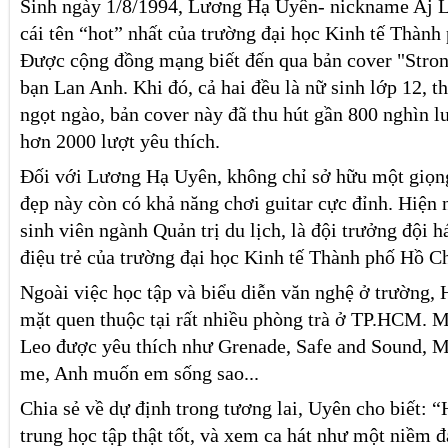
Sinh ngày 1/8/1994, Lương Hạ Uyên- nickname Aj L
cái tên “hot” nhất của trường đại học Kinh tế Thàn
Được cộng đồng mạng biết đến qua bản cover "Stron
bạn Lan Anh. Khi đó, cả hai đều là nữ sinh lớp 12, t
ngọt ngào, bản cover này đã thu hút gần 800 nghìn l
hơn 2000 lượt yêu thích.
Đối với Lương Hạ Uyên, không chỉ sở hữu một giọng
đẹp này còn có khả năng chơi guitar cực đỉnh. Hiện
sinh viên ngành Quản trị du lịch, là đội trưởng đội h
điệu trẻ của trường đại học Kinh tế Thành phố Hồ C
Ngoài việc học tập và biểu diễn văn nghệ ở trường,
mặt quen thuộc tại rất nhiều phòng trà ở TP.HCM. M
Leo được yêu thích như Grenade, Safe and Sound, M
me, Anh muốn em sống sao...
Chia sẻ về dự định trong tương lai, Uyên cho biết: “
trung học tập thật tốt, và xem ca hát như một niềm 