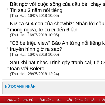
Bất ngờ với cuộc sống của cậu bé "chạy s
Tin sau 3 năm nổi tiếng
(Thứ Hai, 16/07/2018 10:05)
Nữ ca sĩ 4 con của showbiz: Nhận lời cầu
móng ngựa, lỡ cưới đến 6 lần
(Thứ Hai, 16/07/2018 10:05)
"Cô bé triệu view" Bảo An từng nổi tiếng
truyền hình giờ ra sao?
(Thứ Hai, 16/07/2018 10:05)
Sau khi hát nhạc Trịnh gây tranh cãi, Lệ Q
toàn với Bolero
(Thứ Hai, 28/05/2018 12:24)
NỮ DOANH NHÂN
TRANG CHỦ
ĐAM MÊ
THÀNH CÔNG
ĐẸP+
VĂN HÓA NGHỆ THUẬT
TRÁC