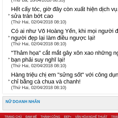
(Thứ Ba, 10/04/2018 08:33)
Hết cấy tóc, giờ đây còn xuất hiện dịch vụ
sửa trán bớt cao
(Thứ Hai, 02/04/2018 08:10)
Có ai như Võ Hoàng Yến, khi mọi người 
người đẹp lại làm điều ngược lại!
(Thứ Hai, 02/04/2018 08:10)
"Thảm họa" cắt mắt gây xôn xao những n
bạn phải suy nghĩ lại!
(Thứ Hai, 02/04/2018 08:10)
Hàng triệu chị em "sửng sốt" với công dụn
chỉ bằng cà chua và chanh!
(Thứ Hai, 02/04/2018 08:10)
NỮ DOANH NHÂN
TRANG CHỦ
ĐAM MÊ
THÀNH CÔNG
ĐẸP+
VĂN HÓA NGHỆ THUẬT
TRÁC