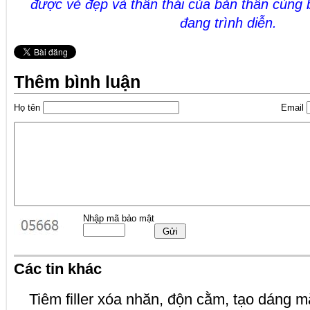
được vẻ đẹp và thần thái của bản thân cùng 
đang trình diễn.
Thêm bình luận
Họ tên
Email
Nhập mã bảo mật
Các tin khác
Tiêm filler xóa nhăn, độn cằm, tạo dáng mặ