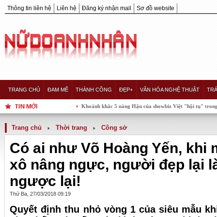
Thông tin liên hệ
Liên hệ
Đăng ký nhận mail
Sơ đồ website
TRANG CHỦ
ĐAM MÊ
THÀNH CÔNG
ĐẸP+
VĂN HÓA NGHỆ THUẬT
TRÁ
Khoảnh khắc 5 nàng Hậu của showbiz Việt "hội tụ" trong một khung
Trang chủ
Thời trang
Công sở
Có ai như Võ Hoàng Yến, khi 
xô nâng ngực, người đẹp lại l
ngược lại!
Thứ Ba, 27/03/2018 09:19
Quyết định thu nhỏ vòng 1 của siêu mẫu k