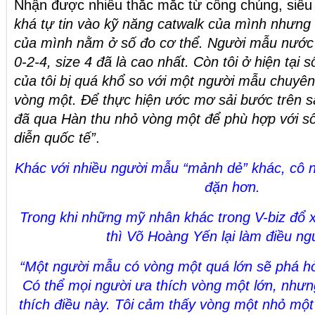
Nhận được nhiều thắc mắc từ công chúng, siêu
khá tự tin vào kỹ năng catwalk của mình nhưng 
của mình nằm ở số đo cơ thể. Người mẫu nước 
0-2-4, size 4 đã là cao nhất. Còn tôi ở hiện tại s
của tôi bị quá khổ so với một người mẫu chuyên
vòng một. Để thực hiện ước mơ sải bước trên sà
đã qua Hàn thu nhỏ vòng một để phù hợp với s
diễn quốc tế”
.
Khác với nhiều người mẫu “mảnh dẻ” khác, cô n
đặn hơn.
Trong khi những mỹ nhân khác trong V-biz đổ 
thì Võ Hoàng Yến lại làm điều ngư
“Một người mẫu có vòng một quá lớn sẽ phá h
Có thể mọi người ưa thích vòng một lớn, nhưng
thích điều này. Tôi cảm thấy vòng một nhỏ một