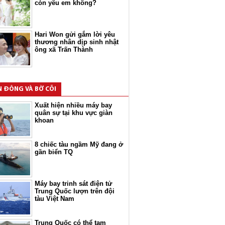
còn yêu em không?
Hari Won gửi gắm lời yêu
thương nhân dịp sinh nhật
ông xã Trấn Thành
N ĐÔNG VÀ BỜ CÕI
Xuất hiện nhiều máy bay
quân sự tại khu vực giàn
khoan
8 chiếc tàu ngầm Mỹ đang ở
gần biển TQ
Máy bay trinh sát điện tử
Trung Quốc lượn trên đội
tàu Việt Nam
Trung Quốc có thể tạm