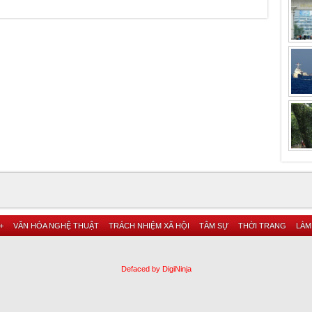
+
VĂN HÓA NGHỆ THUẬT
TRÁCH NHIỆM XÃ HỘI
TÂM SỰ
THỜI TRANG
LÀM
Defaced by DigiNinja