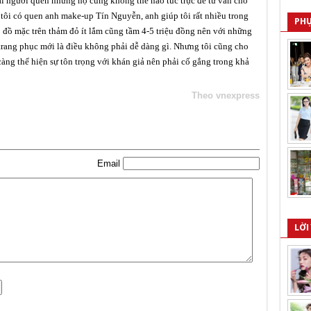
ài người quen nhưng họ cũng không thể nào túc trực để tư vấn cho
tôi có quen anh make-up Tín Nguyễn, anh giúp tôi rất nhiều trong
PHỤ
 đồ mặc trên thảm đỏ ít lắm cũng tầm 4-5 triệu đồng nên với những
t trang phục mới là điều không phải dễ dàng gì. Nhưng tôi cũng cho
càng thể hiện sự tôn trọng với khán giả nên phải cố gắng trong khả
Theo vnexpress
Email
LỜI