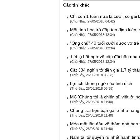
Các tin khác
Chỉ còn 1 tuần nữa là cưới, cô gái lạ
(Chủ Nhật, 27/05/2018 04:42)
Mối tình học trò đập tan định kiế
(Chủ Nhật, 27/05/2018 12:34)
“Ông chú” 40 tuổi cưới được vợ tr
(Chủ Nhật, 27/05/2018 12:34)
Tiết lộ bất ngờ về cặp đôi hôn nha
(Chủ Nhật, 27/05/2018 12:34)
Cắt 334 nghìn tờ tiền giá 1,7 tỷ th
(Thứ Bảy, 26/05/2018 06:38)
Lợi ích không ngờ của tinh dịch
(Thứ Bảy, 26/05/2018 06:38)
MC 'Chúng tôi là chiến sĩ' viết lời
(Thứ Bảy, 26/05/2018 11:40)
Chàng trai hẹn bạn gái ở nhà hàng s
(Thứ Bảy, 26/05/2018 11:40)
Méo mặt lần đầu về thăm nhà bạn t
(Thứ Bảy, 26/05/2018 11:40)
Nam tài tử quyến rũ nhất hành tinh