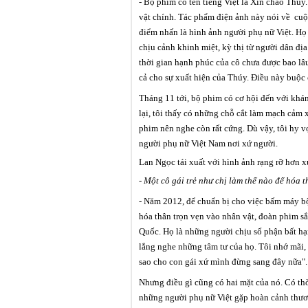
- Bộ phim có tên tiếng Việt là Xin chào Thúy.
vật chính. Tác phẩm điện ảnh này nói về cu
điểm nhấn là hình ảnh người phụ nữ Việt. Họ p
chịu cảnh khinh miệt, kỳ thị từ người dân đị
thời gian hạnh phúc của cô chưa được bao lâu
cả cho sự xuất hiện của Thúy. Điều này buộc
Tháng 11 tới, bộ phim có cơ hội đến với khán
lại, tôi thấy có những chỗ cắt làm mạch cảm x
phim nên nghe còn rất cứng. Dù vậy, tôi hy 
người phụ nữ Việt Nam nơi xứ người.
Lan Ngọc
tái xuất
với hình ảnh rạng rỡ hơn 
- Một cô gái trẻ như chị làm thế nào để hóa
- Năm 2012, để chuẩn bị cho việc bấm máy b
hóa thân trọn vẹn vào nhân vật, đoàn phim s
Quốc. Họ là những người chịu số phận bất hạ
lắng nghe những tâm tư của họ. Tôi nhớ mãi, 
sao cho con gái xứ mình đừng sang đây nữa".
Nhưng điều gì cũng có hai mặt của nó. Có th
những người phụ nữ Việt gặp hoàn cảnh thư