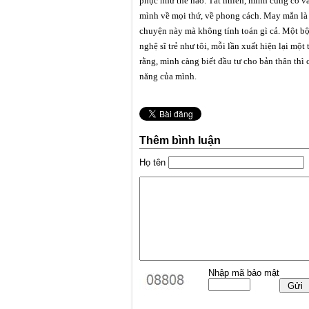
phục như thế nào. Tất nhiên, mình cũng có v
mình về mọi thứ, về phong cách. May mắn là 
chuyện này mà không tính toán gì cả. Một bộ
nghệ sĩ trẻ như tôi, mỗi lần xuất hiện lại mộ
rằng, mình càng biết đầu tư cho bản thân thì 
năng của mình.
Thêm bình luận
Họ tên
Nhập mã bảo mật