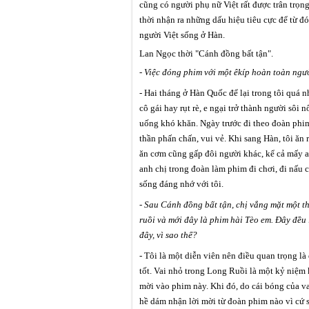
cũng có người phụ nữ Việt rất được trân trọng,
thời nhận ra những dấu hiệu tiêu cực để từ đ
người Việt sống ở Hàn.
Lan Ngọc thời "Cánh đồng bất tận".
- Việc đóng phim với một êkíp hoàn toàn ngườ
- Hai tháng ở Hàn Quốc để lại trong tôi quá 
cô gái hay rụt rè, e ngại trở thành người sôi n
uống khó khăn. Ngày trước đi theo đoàn phim 
thần phấn chấn, vui vẻ. Khi sang Hàn, tôi ăn 
ăn cơm cũng gấp đôi người khác, kể cả mấy a
anh chị trong đoàn làm phim đi chơi, đi nấu
sống đáng nhớ với tôi.
- Sau
Cánh đồng bất tận
, chị vắng mặt một th
ruồi
và mới đây là phim hài
Tèo em
. Đây đều
đây, vì sao thế?
- Tôi là một diễn viên nên điều quan trọng l
tốt. Vai nhỏ trong Long Ruồi là một kỷ niệm 
mời vào phim này. Khi đó, do cái bóng của va
hề dám nhận lời mời từ đoàn phim nào vì cứ 