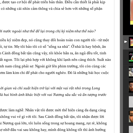
 được tạo cơ hội để phát triển bản thân. Điều cần thiết là phải kịp
ó có những cái nhìn cảm thông và chia sẻ hơn với những số phận
i nước ngoài như thế để lại trong chị kỷ niệm như thế nào?
nhiều kỷ niệm đẹp, nó cũng thay đổi hoàn toàn con người tôi - từ một
ổi, tự tin. Mẹ tôi bảo tôi có số "sống xa nhà". Ở nhà là hay bệnh, ăn
Cánh đồng bất tận cũng vậy, tôi khỏe hẳn ra, ăn ngủ đều tốt, tinh
rất ngon. Tôi lại phù hợp với không khí lạnh nên càng thích. Suất nào
nh nam cũng phải sợ. Ngoài giờ lên phim trường, tôi còn cùng các
 cơm làm kim chi để phát cho người nghèo. Đó là những bài học cuộc
ời gian và chỉ xuất hiện trở lại với một vai rất nhỏ trong
Long
 là hai hình ảnh khác biệt với vai Nương sâu sắc và ấn tượng trước
à được làm nghề. Nhân vật tôi được mời thể hiện càng đa dạng càng
không vui vẻ gì với tôi. Sau Cánh đồng bất tận, tôi nhận được lời
i Nương quá lớn, tôi luôn sống trong sự hoang mang, rụt rè, không
sợ nhỡ đâu vai sau không hay, mình đóng không tốt thì ảnh hưởng