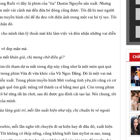
Long Ruồi vì đây là phim của "tía" Dustin Nguyễn sản xuất. Nhưng
ỉ còn một vài cảnh mà đến đứa bé đóng cũng được. Tôi đã bị mọi người
m truyền hình chỉ để đu đeo với điện ảnh trong một vai bé tý tẹo. Tôi
 khăn đó.
ợc cho mình tâm lý thoải mái khi làm việc và đón nhận những vai diễn
i vẻ đẹp mặn mà.
ra mắt khán giả, chị mong chờ điều gì?
CHĂ
phim tôi tham dự ra mắt trong dịp này cũng như là một món quà quá
h trong phim
Vừa đi vừa khóc
của Vũ Ngọc Đãng. Đó là một vai mà
 diễn xuất. Trong phim truyền hình Mét vuông tình yêu,tôi cũng có cơ
ô gái quê ôm giấc mộng trở thành ca sĩ bằng mọi giá. Còn trong phim
ô bé từng rất ăn chơi, sau đó được gia đình cải tạo lại. Nói chung, tôi
 của mình.
ủa làng giải trí, mỗi lần xuất hiện như vậy, chị chuẩn bị vẻ ngoài
wbiz, mỗi lần nghe tới chuyện đi sự kiện hay đi đâu đó, xuất hiện
 Tôi không có êkíp riêng, cũng không biết làm stylist ra sao, trang