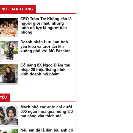
 NỮ THÀNH CÔNG
CEO Trâm Tạ: Không cần là
người giỏi nhất, nhưng
luôn nỗ lực là người tiên
phong
Doanh nhân Lưu Lan Anh
yêu kiều và tươi tắn khi
xuống phố với MC Fashion
Cô nàng 8X Ngọc Diễm thu
nhập 20 triệu/tháng nhờ
kinh doanh mỹ phẩm
 YÊU
Mách nhỏ các anh: chi dưới
300 ngàn mua quà mùng 8/3
mà nàng vẫn thích mê!
Nếu em đã là đàn bà, anh có