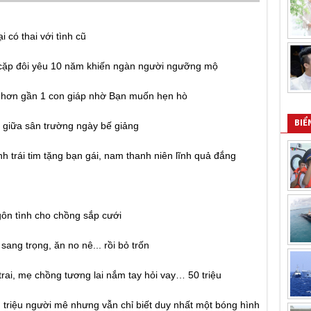
i có thai với tình cũ
n, cặp đôi yêu 10 năm khiến ngàn người ngưỡng mộ
ẻ hơn gần 1 con giáp nhờ Bạn muốn hẹn hò
BIỂ
u giữa sân trường ngày bế giảng
ành trái tim tặng bạn gái, nam thanh niên lĩnh quả đắng
 ngôn tình cho chồng sắp cưới
ang trọng, ăn no nê... rồi bỏ trốn
rai, mẹ chồng tương lai nắm tay hỏi vay… 50 triệu
, triệu người mê nhưng vẫn chỉ biết duy nhất một bóng hình