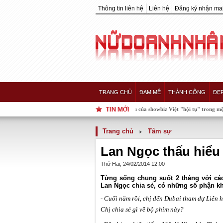
Thông tin liên hệ
Liên hệ
Đăng ký nhận mai
TRANG CHỦ
ĐAM MÊ
THÀNH CÔNG
ĐẸ
Khoảnh khắc 5 nàng Hậu của showbiz Việt "hội tụ" trong một khung hình, a
Trang chủ
Tâm sự
Lan Ngọc thấu hiểu
Thứ Hai, 24/02/2014 12:00
Từng sống chung suốt 2 tháng với các
Lan Ngọc chia sẻ, có những số phận kh
- Cuối năm rồi, chị đến Dubai tham dự Liên 
Chị chia sẻ gì về bộ phim này?