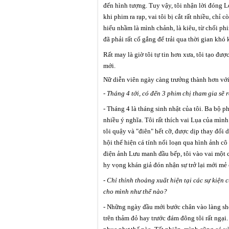
đến hình tượng. Tuy vậy, tôi nhận lời đóng 
khi phim ra rạp, vai tôi bị cắt rất nhiều, ch
hiểu nhầm là mình chảnh, là kiêu, từ chối phi
đã phải rất cố gắng để trải qua thời gian khó
Rất may là giờ tôi tự tin hơn xưa, tôi tạo đư
mới.
Nữ diễn viên ngày càng trưởng thành hơn vớ
- Tháng 4 tới, có đến 3 phim chị tham gia sẽ 
- Tháng 4 là tháng sinh nhật của tôi. Ba bộ 
nhiều ý nghĩa. Tôi rất thích vai Lụa của mìn
tôi quậy và "điên" hết cỡ, được dịp thay đổi
hội thể hiện cá tính nổi loạn qua hình ảnh c
điện ảnh
Lưu manh đầu bếp,
tôi vào vai một c
hy vọng khán giả đón nhận sự trở lại mới mẻ
- Chỉ thỉnh thoảng xuất hiện tại các sự kiện c
cho mình như thế nào?
- Những ngày đầu mới bước chân vào làng sho
trên thảm đỏ hay trước đám đông tôi rất ngại.