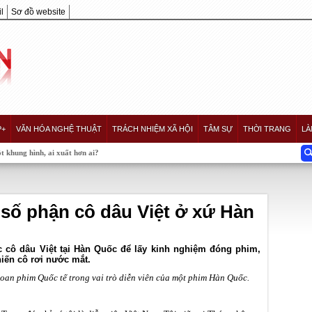
l
Sơ đồ website
P+
VĂN HÓA NGHỆ THUẬT
TRÁCH NHIỆM XÃ HỘI
TÂM SỰ
THỜI TRANG
LÀ
i xuất hơn ai?
 số phận cô dâu Việt ở xứ Hàn
 cô dâu Việt tại Hàn Quốc để lấy kinh nghiệm đóng phim,
iến cô rơi nước mắt.
hoan phim Quốc tế trong vai trò diễn viên của một phim Hàn Quốc.