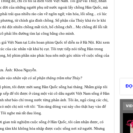
 Trong đó, chỉ có tôi là diễn viên Việt Nam. Tôi giữ vai Thúy, nhân
ộc đời của những người phụ nữ nước ngoài lấy chồng Hàn Quốc, mà
hải trải qua nhiều rào cản về ngôn ngữ, văn hóa, lối sống... có lúc
a phương, từ chính gia đình chồng. Số phận của Thúy khá éo le khi
 thì đột nhiên chồng mất tích, bố chồng chết... Mẹ chồng đổ lỗi tất
 cô phải lên đường tìm lại công bằng cho mình.
 giả Việt Nam tại Liên hoan phim Quốc tế diễn ra ở Hà Nội. Khi xem
úc của các nhân vật khá bị cụt. Tôi trực tiếp nói tiếng Hàn trong
vọng, bộ phim phần nào phác họa nên một góc nhìn về cuộc sống của
xưa. Ảnh: Khoa Nguyễn.
 thân vào nhân vật có số phận thăng trầm như Thúy?
ĐỌ
ộ phim, tôi được mời sang Hàn Quốc sống hai tháng. Nhằm giúp tôi
ắp xếp để tôi được ở cùng một vài cô dâu người Việt Nam sống ở Hàn
nh như báo chí trong nước từng phản ánh. Tôi ăn, ngủ cùng các chị,
VID
có một chị nói với tôi: "Em ráng đóng vai này cho thật hay vào để
 Tôi nghe mà rất đau lòng.
ời gian trải nghiệm cuộc sống ở Hàn Quốc, tôi cảm nhận được, có
ơng tâm khi không hòa nhập được cuộc sống nơi xứ người. Nhưng