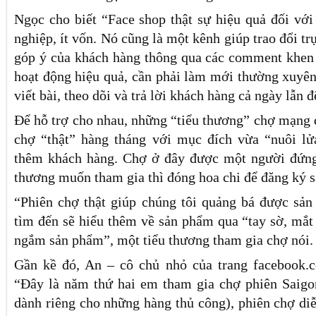
Ngọc cho biết “Face shop thật sự hiệu quả đối vớ
nghiệp, ít vốn. Nó cũng là một kênh giúp trao đổi tr
góp ý của khách hàng thông qua các comment khe
hoạt động hiệu quả, cần phải làm mới thường xuyên
viết bài, theo dõi và trả lời khách hàng cả ngày lẫn 
Để hỗ trợ cho nhau, những “tiểu thương” chợ mạng đ
chợ “thật” hàng tháng với mục đích vừa “nuôi l
thêm khách hàng. Chợ ở đây được một người đứng 
thương muốn tham gia thì đóng hoa chi để đăng ký s
“Phiên chợ thật giúp chúng tôi quảng bá được sả
tìm đến sẽ hiểu thêm về sản phẩm qua “tay sờ, mắt 
ngắm sản phẩm”, một tiểu thương tham gia chợ nói.
Gần kề đó, An – cô chủ nhỏ của trang facebook.co
“Đây là năm thứ hai em tham gia chợ phiên Saigo
dành riêng cho những hàng thủ công), phiên chợ di