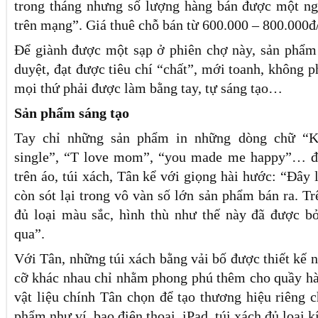
trong tháng nhưng số lượng hàng bán được một n
trên mạng”. Giá thuê chỗ bán từ 600.000 – 800.000đ
Để giành được một sạp ở phiên chợ này, sản phẩm
duyệt, đạt được tiêu chí “chất”, mới toanh, không p
mọi thứ phải được làm bằng tay, tự sáng tạo…
Sản phẩm sáng tạo
Tay chỉ những sản phẩm in những dòng chữ “K
single”, “T love mom”, “you made me happy”… đư
trên áo, túi xách, Tân kể với giọng hài hước: “Đây 
còn sót lại trong vô vàn số lớn sản phẩm bán ra. Tr
đủ loại màu sắc, hình thù như thế này đã được b
qua”.
Với Tân, những túi xách bằng vải bố được thiết kế nh
cỡ khác nhau chỉ nhằm phong phú thêm cho quầy hà
vật liệu chính Tân chọn để tạo thương hiệu riêng 
phẩm như ví, bao điện thoại, iPad, túi xách đủ loại kí