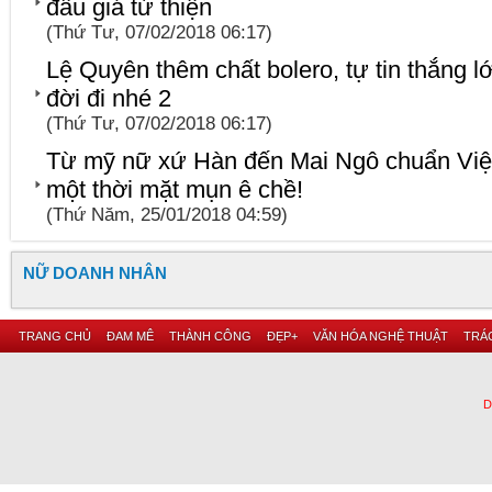
đấu giá từ thiện
(Thứ Tư, 07/02/2018 06:17)
Lệ Quyên thêm chất bolero, tự tin thắng 
đời đi nhé 2
(Thứ Tư, 07/02/2018 06:17)
Từ mỹ nữ xứ Hàn đến Mai Ngô chuẩn Việt,
một thời mặt mụn ê chề!
(Thứ Năm, 25/01/2018 04:59)
NỮ DOANH NHÂN
TRANG CHỦ
ĐAM MÊ
THÀNH CÔNG
ĐẸP+
VĂN HÓA NGHỆ THUẬT
TRÁC
D