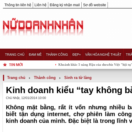
Thông tin liên hệ
Liên hệ
Đăng ký nhận mail
Sơ đồ website
TRANG CHỦ
ĐAM MÊ
THÀNH CÔNG
ĐẸP+
VĂN HÓA NGHỆ THUẬT
TRÁ
Khoảnh khắc 5 nàng Hậu của showbiz Việt "hội tụ" trong một kh
Trang chủ
Thành công
Sinh ra từ làng
Kinh doanh kiểu “tay không bắ
Chủ Nhật, 12/01/2014 10:00
Không mặt bằng, rất ít vốn nhưng nhiều bạ
biết tận dụng internet, chợ phiên làm công
kinh doanh của mình. Đặc biệt là trong lĩnh 