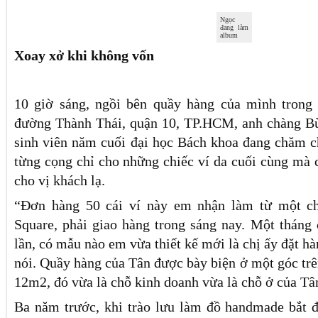
Ngọc
đang làm
album
Xoay xở khi không vốn
10 giờ sáng, ngồi bên quầy hàng của mình trong
đường Thành Thái, quận 10, TP.HCM, anh chàng Bù
sinh viên năm cuối đại học Bách khoa đang chăm c
từng cọng chỉ cho những chiếc ví da cuối cùng mà 
cho vị khách lạ.
“Đơn hàng 50 cái ví này em nhận làm từ một c
Square, phải giao hàng trong sáng nay. Một tháng
lần, có mẫu nào em vừa thiết kế mới là chị ấy đặt h
nói. Quầy hàng của Tân được bày biện ở một góc tr
12m2, đó vừa là chỗ kinh doanh vừa là chỗ ở của Tâ
Ba năm trước, khi trào lưu làm đồ handmade bắt đ