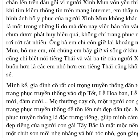
chân lên trên đầu gối vì người Xinh Mun vốn yêu th
khi tìm kiếm thông tin trên mạng internet, em thấy 
hình ảnh bộ y phục của người Xinh Mun không khác 
là một trong những lí do mà đến nay việc bảo tồn v
chưa được phát huy hiệu quả, không chỉ trang phục m
rơi rớt rất nhiều. Ông bà em chỉ còn giữ lại khoảng
Mun, bố mẹ em, rồi chúng em bây giờ vì sống ở khu
cũng chỉ biết nói tiếng Thái và vài ba từ của người
buồn hơn là các em nhỏ hơn em tiếng Thái cũng khôn
sẻ.
Minh kể, gia đình cô rất coi trọng truyền thống dân 
trang phục truyền thống vào dịp Tết, Lễ Hoa ban, Lễ
mới, đám cưới... Mẹ thường dạy cô, một người con g
trang phục truyền thống để tôn lên nét đẹp dân tộc. 
phục truyền thống là đặc trưng riêng, giúp mình cảm 
đẹp riêng của người con gái Tây Bắc là mặt mộc nên
một chút son môi nhẹ nhàng và búi tóc nhỏ, gọn gàn