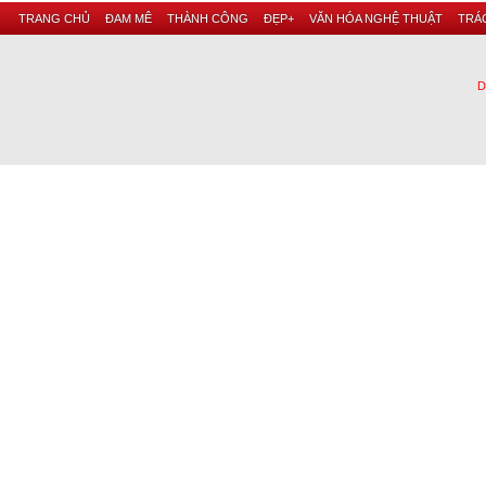
TRANG CHỦ
ĐAM MÊ
THÀNH CÔNG
ĐẸP+
VĂN HÓA NGHỆ THUẬT
TRÁC
D