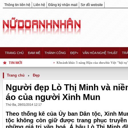
Thông tin liên hệ
Liên hệ
Đăng ký nhận mail
Sơ đồ website
TRANG CHỦ
ĐAM MÊ
THÀNH CÔNG
ĐẸP+
VĂN HÓA NGHỆ THUẬT
TRÁ
Khoảnh khắc 5 nàng Hậu của showbiz Việt "hội tụ" trong một k
Trang chủ
Đẹp
Người đẹp Lò Thị Minh và niề
áo của người Xinh Mun
Thứ Ba, 28/01/2014 12:17
Theo thống kê của Ủy ban Dân tộc, Xinh Mun
tộc không còn giữ được trang phục truyền
những giá trị văn hoá, Á hậu Lò Thị Minh đã