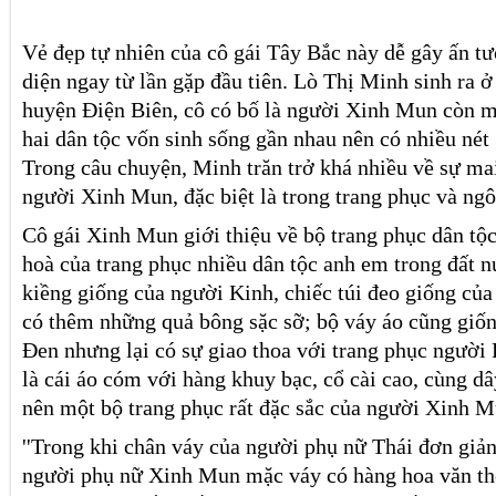
Vẻ đẹp tự nhiên của cô gái Tây Bắc này dễ gây ấn tư
diện ngay từ lần gặp đầu tiên. Lò Thị Minh sinh ra
huyện Điện Biên, cô có bố là người Xinh Mun còn m
hai dân tộc vốn sinh sống gần nhau nên có nhiều nét 
Trong câu chuyện, Minh trăn trở khá nhiều về sự ma
người Xinh Mun, đặc biệt là trong trang phục và ng
Cô gái Xinh Mun giới thiệu về bộ trang phục dân tộ
hoà của trang phục nhiều dân tộc anh em trong đất 
kiềng giống của người Kinh, chiếc túi đeo giống củ
có thêm những quả bông sặc sỡ; bộ váy áo cũng giố
Đen nhưng lại có sự giao thoa với trang phục người 
là cái áo cóm với hàng khuy bạc, cổ cài cao, cùng dây
nên một bộ trang phục rất đặc sắc của người Xinh M
''Trong khi chân váy của người phụ nữ Thái đơn giản,
người phụ nữ Xinh Mun mặc váy có hàng hoa văn th