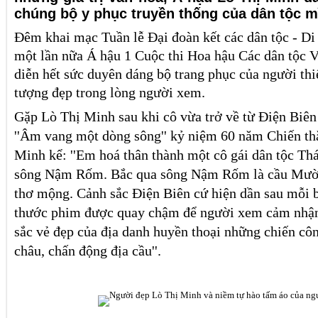
chúng bộ y phục truyền thống của dân tộc m
Đêm khai mạc Tuần lễ Đại đoàn kết các dân tộc - Di
một lần nữa Á hậu 1 Cuộc thi Hoa hậu Các dân tộc V
diễn hết sức duyên dáng bộ trang phục của người th
tượng đẹp trong lòng người xem.
Gặp Lò Thị Minh sau khi cô vừa trở về từ Điện Biên
''Âm vang một dòng sông'' kỷ niệm 60 năm Chiến th
Minh kể: ''Em hoá thân thành một cô gái dân tộc Th
sông Nậm Rốm. Bắc qua sông Nậm Rốm là cầu Mườ
thơ mộng. Cảnh sắc Điện Biên cứ hiện dần sau mỗi 
thước phim được quay chậm để người xem cảm nhận
sắc vẻ đẹp của địa danh huyền thoại những chiến côn
châu, chấn động địa cầu''.