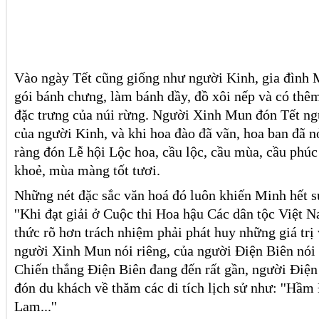
Vào ngày Tết cũng giống như người Kinh, gia đình Mi
gói bánh chưng, làm bánh dầy, đồ xôi nếp và có thêm
đặc trưng của núi rừng. Người Xinh Mun đón Tết ng
của người Kinh, và khi hoa đào đã vãn, hoa ban đã nở
ràng đón Lễ hội Lộc hoa, cầu lộc, cầu mùa, cầu phú
khoẻ, mùa màng tốt tươi.
Những nét đặc sắc văn hoá đó luôn khiến Minh hết sứ
''Khi đạt giải ở Cuộc thi Hoa hậu Các dân tộc Việt
thức rõ hơn trách nhiệm phải phát huy những giá trị
người Xinh Mun nói riêng, của người Điện Biên nói
Chiến thắng Điện Biên đang đến rất gần, người Điện
đón du khách về thăm các di tích lịch sử như: ''Hầm
Lam...''