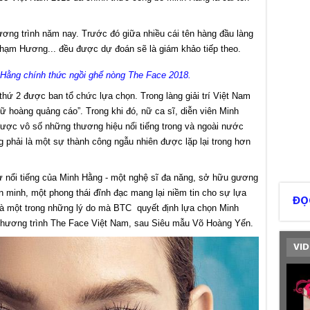
ơng trình năm nay. Trước đó giữa nhiều cái tên hàng đầu làng
hạm Hương... đều được dự đoán sẽ là giám khảo tiếp theo.
Hằng chính thức ngồi ghế nòng The Face 2018.
 thứ 2 được ban tổ chức lựa chọn. Trong làng giải trí Việt Nam
 hoàng quảng cáo”. Trong khi đó, nữ ca sĩ, diễn viên Minh
được vô số những thương hiệu nổi tiếng trong và ngoài nước
 phải là một sự thành công ngẫu nhiên được lặp lại trong hơn
 nổi tiếng của Minh Hằng - một nghệ sĩ đa năng, sở hữu gương
n minh, một phong thái đĩnh đạc mang lại niềm tin cho sự lựa
ĐỌ
là một trong những lý do mà BTC quyết định lựa chọn Minh
i chương trình The Face Việt Nam, sau Siêu mẫu Võ Hoàng Yến.
VID