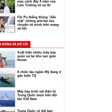
mạc cách đây 4 năm của
Lam Trường và vợ 9x
Chi Pu thẳng thừng "dằn
mặt" những anti-fan bịa
chuyện về mình trên mạng
xã hội
N ĐÔNG VÀ BỜ CÕI
Xuất hiện nhiều máy bay
quân sự tại khu vực giàn
khoan
8 chiếc tàu ngầm Mỹ đang ở
gần biển TQ
Máy bay trinh sát điện tử
Trung Quốc lượn trên đội
tàu Việt Nam
Trung Quốc có thể tạm