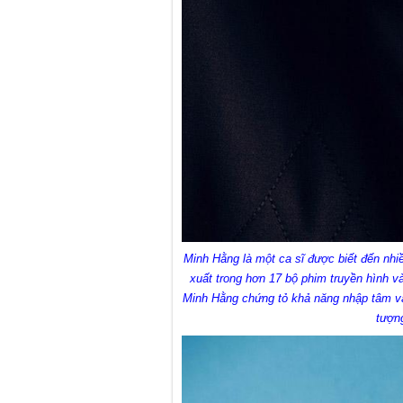
Minh Hằng là một ca sĩ được biết đến nhiều
xuất trong hơn 17 bộ phim truyền hình 
Minh Hằng chứng tỏ khả năng nhập tâm vào
tượn