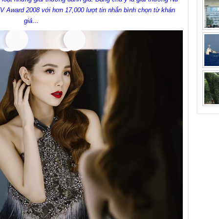
TV Award 2008 với hơn 17,000 lượt tin nhắn bình chọn từ khán
giả…