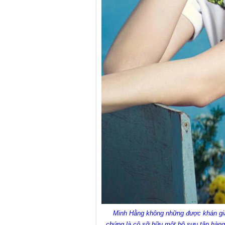
Minh Hằng không những được khán giả
chứng là cô sỡ hữu một bộ sưu tập hàng 