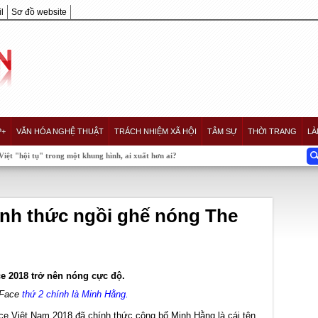
l
Sơ đồ website
P+
VĂN HÓA NGHỆ THUẬT
TRÁCH NHIỆM XÃ HỘI
TÂM SỰ
THỜI TRANG
LÀ
nh, ai xuất hơn ai?
nh thức ngồi ghế nóng The
ce 2018 trở nên nóng cực độ.
Face
thứ 2 chính là Minh Hằng.
e Việt Nam 2018 đã chính thức công bố Minh Hằng là cái tên