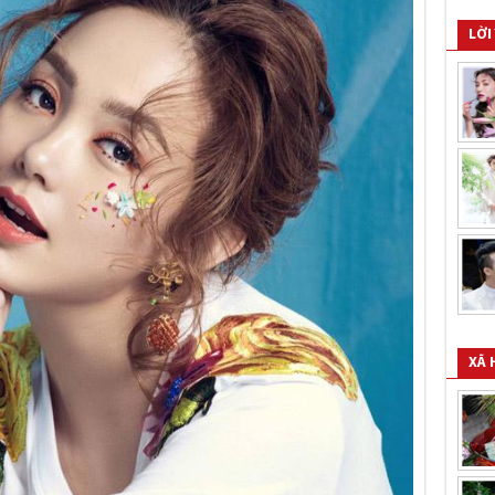
LỜI
XÃ 