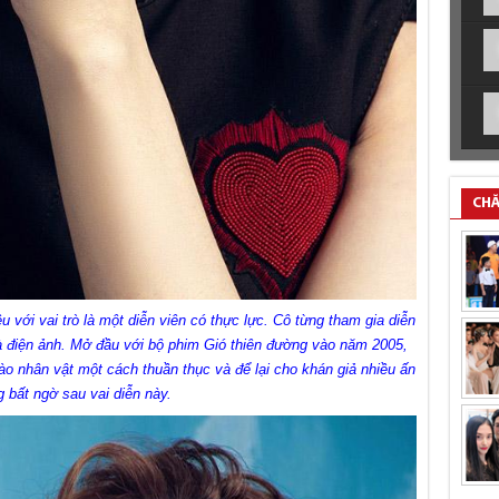
CHĂ
 với vai trò là một diễn viên có thực lực. Cô từng tham gia diễn
và điện ảnh. Mở đầu với bộ phim Gió thiên đường vào năm 2005,
 nhân vật một cách thuần thục và để lại cho khán giả nhiều ấn
g bất ngờ sau vai diễn này.