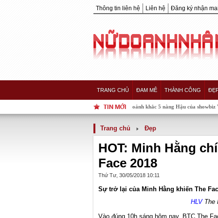
Thông tin liên hệ
Liên hệ
Đăng ký nhận mai
TRANG CHỦ
ĐAM MÊ
THÀNH CÔNG
ĐẸ
Khoảnh khắc 5 nàng Hậu của showbiz Việt "hội tụ" trong một khung hì
Trang chủ
Đẹp
HOT: Minh Hằng chí
Face 2018
Thứ Tư, 30/05/2018 10:11
Sự trở lại của Minh Hằng khiến The Fa
HLV
The 
Vào đúng 10h sáng hôm nay, BTC The Fac