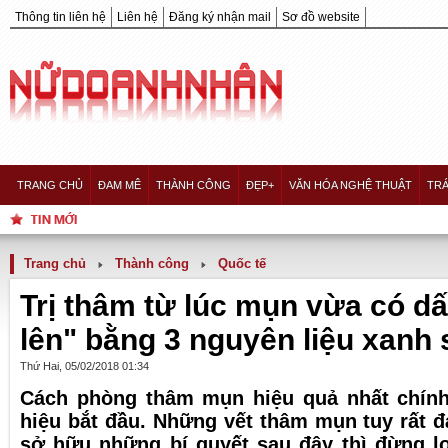
Thông tin liên hệ
Liên hệ
Đăng ký nhận mail
Sơ đồ website
TRANG CHỦ
ĐAM MÊ
THÀNH CÔNG
ĐẸP+
VĂN HÓA NGHỆ THUẬT
TRÁ
Trang chủ
Thành công
Quốc tế
Trị thâm từ lúc mụn vừa có dấ
lên" bằng 3 nguyên liệu xanh 
Thứ Hai, 05/02/2018 01:34
Cách phòng thâm mụn hiệu quả nhất chính
hiệu bắt đầu. Những vết thâm mụn tuy rất 
sở hữu những bí quyết sau đây thì đừng lo