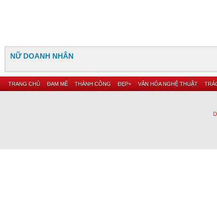
NỮ DOANH NHÂN
TRANG CHỦ
ĐAM MÊ
THÀNH CÔNG
ĐẸP+
VĂN HÓA NGHỆ THUẬT
TRÁC
D