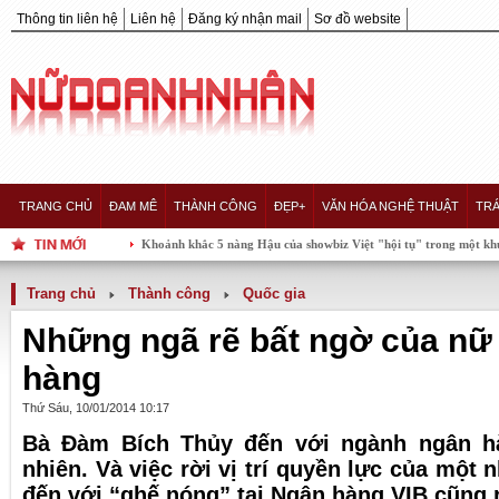
Thông tin liên hệ
Liên hệ
Đăng ký nhận mail
Sơ đồ website
TRANG CHỦ
ĐAM MÊ
THÀNH CÔNG
ĐẸP+
VĂN HÓA NGHỆ THUẬT
TRÁ
Khoảnh khắc 5 nàng Hậu của showbiz Việt "hội tụ" trong một khung hình, ai xu
Trang chủ
Thành công
Quốc gia
Những ngã rẽ bất ngờ của n
hàng
Thứ Sáu, 10/01/2014 10:17
Bà Đàm Bích Thủy đến với ngành ngân h
nhiên. Và việc rời vị trí quyền lực của một
đến với “ghế nóng” tại Ngân hàng VIB cũng r