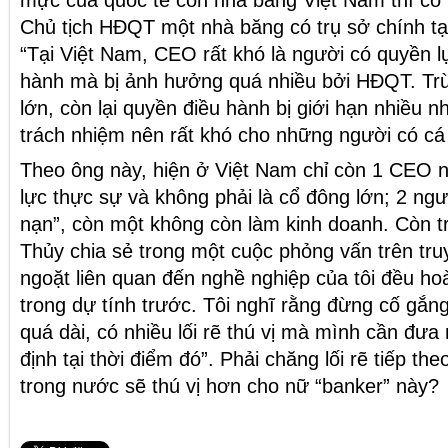
mực của quốc tế còn nhà băng Việt Nam thì có 
Chủ tịch HĐQT một nhà băng có trụ sở chính t
“Tại Việt Nam, CEO rất khó là người có quyền l
hành mà bị ảnh hưởng quá nhiều bởi HĐQT. Trừ
lớn, còn lại quyền điều hành bị giới hạn nhiều n
trách nhiệm nên rất khó cho những người có cá
Theo ông này, hiện ở Việt Nam chỉ còn 1 CEO 
lực thực sự và không phải là cổ đông lớn; 2 ngư
nạn”, còn một không còn làm kinh doanh. Còn t
Thủy chia sẻ trong một cuộc phỏng vấn trên tr
ngoặt liên quan đến nghề nghiệp của tôi đều h
trong dự tính trước. Tôi nghĩ rằng đừng cố gắng
quá dài, có nhiều lối rẽ thú vị mà mình cần đưa
định tại thời điểm đó”. Phải chăng lối rẽ tiếp th
trong nước sẽ thú vị hơn cho nữ “banker” này?