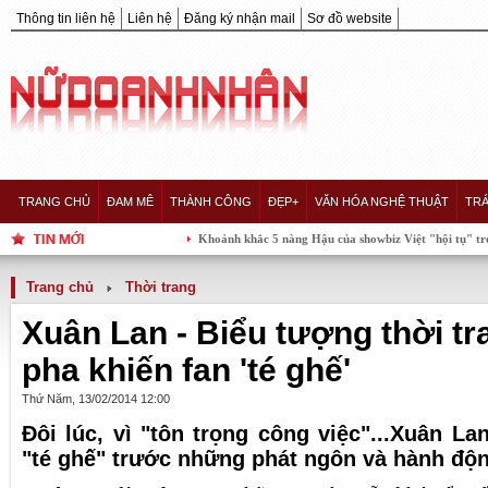
Thông tin liên hệ
Liên hệ
Đăng ký nhận mail
Sơ đồ website
TRANG CHỦ
ĐAM MÊ
THÀNH CÔNG
ĐẸP+
VĂN HÓA NGHỆ THUẬT
TRÁ
Khoảnh khắc 5 nàng Hậu của showbiz Việt "hội tụ" trong một khung
Trang chủ
Thời trang
Xuân Lan - Biểu tượng thời t
pha khiến fan 'té ghế'
Thứ Năm, 13/02/2014 12:00
Đôi lúc, vì "tôn trọng công việc"...Xuân La
"té ghế" trước những phát ngôn và hành độ