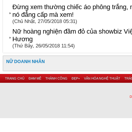
Đừng xem thường chiếc áo phông trắng, n
nó đẳng cấp mà xem!
(Chủ Nhật, 27/05/2018 05:31)
Nữ hoàng nghiện đầm đỏ của showbiz Việt
Hương
(Thứ Bảy, 26/05/2018 11:54)
NỮ DOANH NHÂN
TRANG CHỦ
ĐAM MÊ
THÀNH CÔNG
ĐẸP+
VĂN HÓA NGHỆ THUẬT
TRÁC
D