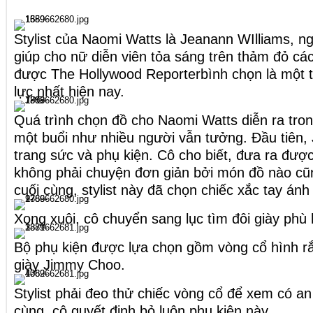
Stylist của Naomi Watts là Jeanann WIlliams, n
giúp cho nữ diễn viên tỏa sáng trên thảm đỏ các
được The Hollywood Reporterbình chọn là một tr
lực nhất hiện nay.
Quá trình chọn đồ cho Naomi Watts diễn ra tron
một buổi như nhiều người vẫn tưởng. Đầu tiên,
trang sức và phụ kiện. Cô cho biết, đưa ra đượ
không phải chuyện đơn giản bởi món đồ nào cũ
cuối cùng, stylist này đã chọn chiếc xắc tay ánh
Xong xuôi, cô chuyển sang lục tìm đôi giày phù 
Bộ phụ kiện được lựa chọn gồm vòng cổ hình rắn
giày Jimmy Choo.
Stylist phải đeo thử chiếc vòng cổ để xem có a
cùng, cô quyết định bỏ luôn phụ kiện này.