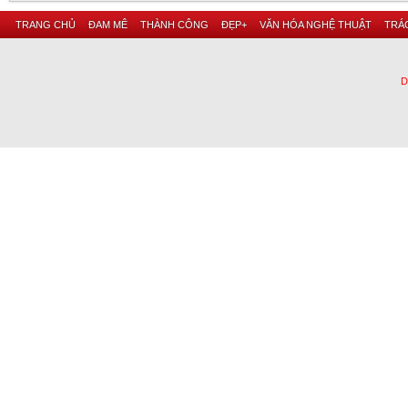
TRANG CHỦ
ĐAM MÊ
THÀNH CÔNG
ĐẸP+
VĂN HÓA NGHỆ THUẬT
TRÁC
D