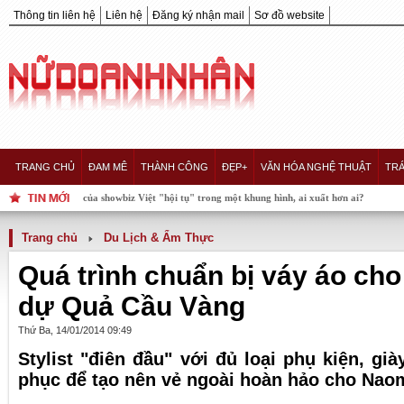
Thông tin liên hệ
Liên hệ
Đăng ký nhận mail
Sơ đồ website
TRANG CHỦ
ĐAM MÊ
THÀNH CÔNG
ĐẸP+
VĂN HÓA NGHỆ THUẬT
TRÁ
àng Hậu của showbiz Việt "hội tụ" trong một khung hình, ai xuất hơn ai?
Trang chủ
Du Lịch & Ẩm Thực
Quá trình chuẩn bị váy áo ch
dự Quả Cầu Vàng
Thứ Ba, 14/01/2014 09:49
Stylist "điên đầu" với đủ loại phụ kiện, gi
phục để tạo nên vẻ ngoài hoàn hảo cho Naomi