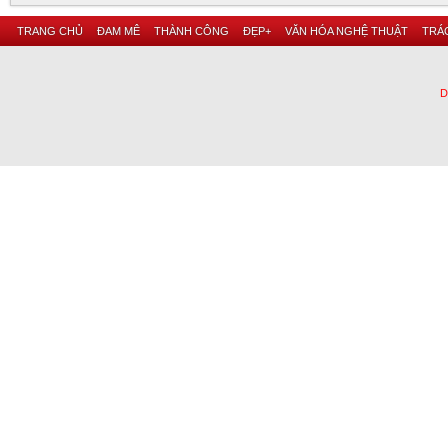
TRANG CHỦ
ĐAM MÊ
THÀNH CÔNG
ĐẸP+
VĂN HÓA NGHỆ THUẬT
TRÁC
D