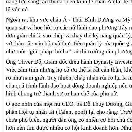
năng lực sáng tạo thì các nền kinh tế châu Âu lại lệ
lệ vốn có.
Ngoài ra, khu vực châu Á - Thái Bình Dương và Mỹ 
quan sát và học hỏi từ các nữ lãnh đạo phương Tây 
đơn giản chỉ là sao chép và thay thế kỹ năng quản l
với bản sắc văn hóa và thực tiễn quản lý của quốc g
như một "giải pháp thứ ba” tại thị trường địa phương
Ông Oliver Đỗ, Giám đốc điều hành Dynasty Invest
Việt cảm tính nhưng họ có ưu thế là rất cẩn thận, kh
ro như nam giới. Tuy nhiên, chấp nhận rủi ro lại là 
của quá trình lãnh đạo họat động doanh nghiệp nên t
hình chung trở thành sự tự hạn chế của phụ nữ.
Ở góc nhìn của một nữ CEO, bà Đỗ Thùy Dương, Gi
phần Hội tụ nhân tài (Talent pool) lại cho rằng: Trướ
chưa phổ biến, người đàn ông có nhiều cơ hội chủ độ
hơn nên tìm được nhiều cơ hội kinh doanh hơn. Nhưn