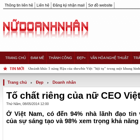
Thông tin liên hệ
Liên hệ
Đăng ký nhận mail
Sơ đồ website
TRANG CHỦ
ĐAM MÊ
THÀNH CÔNG
ĐẸP+
VĂN HÓA NGHỆ THUẬT
TRÁ
Khoảnh khắc 5 nàng Hậu của showbiz Việt "hội tụ" trong một khung hình, ai xuất hơn 
Trang chủ
Đẹp
Doanh nhân
Tố chất riêng của nữ CEO Việ
Thứ Năm, 08/05/2014 12:00
Ở Việt Nam, có đến 94% nhà lãnh đạo tin 
của sự sáng tạo và 98% xem trọng khả năng