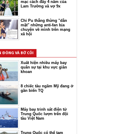
mạc cách đây 4 năm của
Lam Trường và vợ 9x
Chi Pu thẳng thừng "dằn
mặt" những anti-fan bịa
chuyện về mình trên mạng
xã hội
N ĐÔNG VÀ BỜ CÕI
Xuất hiện nhiều máy bay
quân sự tại khu vực giàn
khoan
8 chiếc tàu ngầm Mỹ đang ở
gần biển TQ
Máy bay trinh sát điện tử
Trung Quốc lượn trên đội
tàu Việt Nam
Trung Quốc có thể tạm