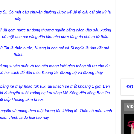
g Si. Có một câu chuyện thường được kể để lý giải cái tên kỳ lạ
này.
ái đã gom nước từ dòng thượng nguồn bằng cách đào sâu xuống
, có một con nai vàng đến làm nhà dưới tảng đá nhô ra từ thác.
ữ Tat là thác nước, Kuang là con nai và Si nghĩa là đào đất mà
thành.
ựng xuyên suốt và tạo nên mạng lưới giao thông tối ưu cho du
ó hai cách để đến thác Kuang Si: đường bộ và đường thủy.
bằng xe máy hoặc tuk tuk, du khách sẽ mất khoảng 1 giờ. Bên
ĐỌ
 là đi thuyền xuôi xuống hạ lưu sông Mê Kông đến động Ban Ou
 đi tiếp khoảng 5km là tới.
VID
g nguồn và mang theo một lượng tảo khổng lồ. Thác có màu xanh
năm chính là do loại tảo này.