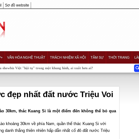
l
Sơ đồ website
P+
VĂN HÓA NGHỆ THUẬT
TRÁCH NHIỆM XÃ HỘI
TÂM SỰ
THỜI TRANG
LÀ
"hội tụ" trong một khung hình, ai xuất hơn ai?
c đẹp nhất đất nước Triệu Voi
o 30km, thác Kuang Si là một điểm đến không thể bỏ qua
ào khoảng 30km về phía Nam, quần thể thác Kuang Si với
ng danh thắng thiên nhiên hấp dẫn nhất cố đô đất nước Triệu