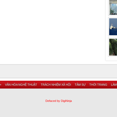
+
VĂN HÓA NGHỆ THUẬT
TRÁCH NHIỆM XÃ HỘI
TÂM SỰ
THỜI TRANG
LÀM
Defaced by DigiNinja