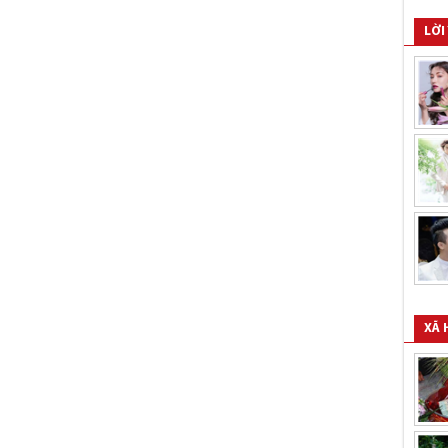
LỜI
XÃ 