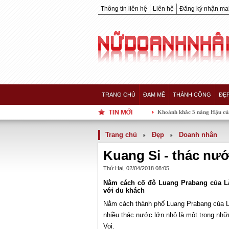
Thông tin liên hệ
Liên hệ
Đăng ký nhận mai
TRANG CHỦ
ĐAM MÊ
THÀNH CÔNG
ĐẸ
Khoảnh khắc 5 nàng Hậu của showbiz Việt 
Trang chủ
Đẹp
Doanh nhân
Kuang Si - thác nướ
Thứ Hai, 02/04/2018 08:05
Nằm cách cố đô Luang Prabang của Là
với du khách
Nằm cách thành phố Luang Prabang của L
nhiều thác nước lớn nhỏ là một trong nhữ
Voi.