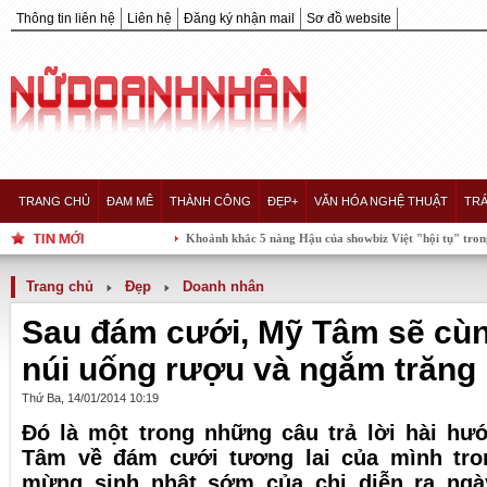
Thông tin liên hệ
Liên hệ
Đăng ký nhận mail
Sơ đồ website
TRANG CHỦ
ĐAM MÊ
THÀNH CÔNG
ĐẸP+
VĂN HÓA NGHỆ THUẬT
TRÁ
Khoảnh khắc 5 nàng Hậu của showbiz Việt "hội tụ" trong một khung hình, 
Trang chủ
Đẹp
Doanh nhân
Sau đám cưới, Mỹ Tâm sẽ cùn
núi uống rượu và ngắm trăng
Thứ Ba, 14/01/2014 10:19
Đó là một trong những câu trả lời hài hư
Tâm về đám cưới tương lai của mình tro
mừng sinh nhật sớm của chị diễn ra ngà