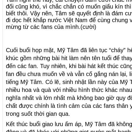
đối cũng khó, vì chắc chắn có muốn giấu kín th
biết thôi. Vậy nên, Tâm sẽ quyết định là đám 
đi dọc hết khắp nước Việt
Nam
để cùng chung vu
mừng từ các fans của mình.(cười)
Cuối buổi họp mặt, Mỹ Tâm đã liên tục “cháy” hế
khúc gồm những bài hit làm nên tên tuổi để tha
đến các fan. Tuy nhiên, khi bài hát kết thúc cũng
fan đều chưa muốn về và vẫn cố gắng nán lại, li
tiếng Mỹ Tâm. Có lẽ, sinh nhật lần này của Mỹ
nhiều hoa và quà với nhiều hình thức khác nh
nghĩa nhất và lớn nhất mà không bao giờ quy đổi
chất được chính là tình cảm của các fans thân 
trong suốt thời gian qua.
Kết thúc buổi giao lưu ấm áp, Mỹ Tâm đã khôn