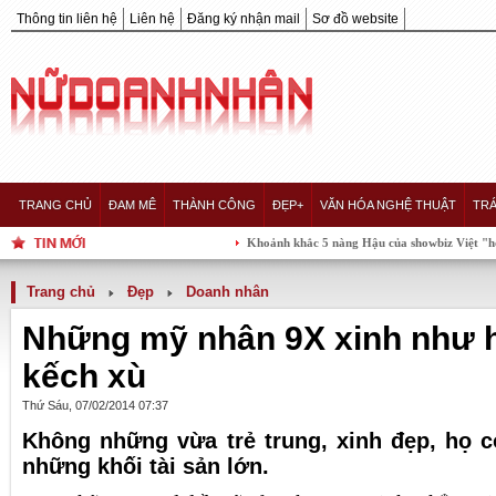
Thông tin liên hệ
Liên hệ
Đăng ký nhận mail
Sơ đồ website
TRANG CHỦ
ĐAM MÊ
THÀNH CÔNG
ĐẸP+
VĂN HÓA NGHỆ THUẬT
TRÁ
Khoảnh khắc 5 nàng Hậu của showbiz Việt "hội tụ" tron
Trang chủ
Đẹp
Doanh nhân
Những mỹ nhân 9X xinh như h
kếch xù
Thứ Sáu, 07/02/2014 07:37
Không những vừa trẻ trung, xinh đẹp, họ 
những khối tài sản lớn.