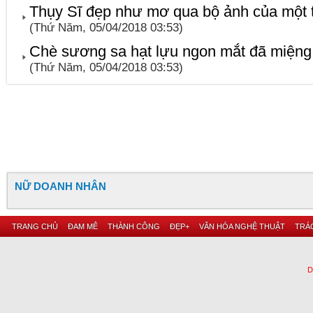
Thụy Sĩ đẹp như mơ qua bộ ảnh của một tí
(Thứ Năm, 05/04/2018 03:53)
Chè sương sa hạt lựu ngon mắt đã miệng g
(Thứ Năm, 05/04/2018 03:53)
NỮ DOANH NHÂN
TRANG CHỦ
ĐAM MÊ
THÀNH CÔNG
ĐẸP+
VĂN HÓA NGHỆ THUẬT
TRÁC
D