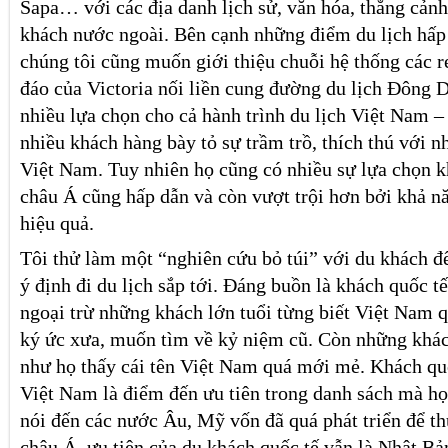
Sapa… với các địa danh lịch sử, văn hóa, thắng cảnh
khách nước ngoài. Bên cạnh những điểm du lịch hấp
chúng tôi cũng muốn giới thiệu chuỗi hệ thống các r
đáo của Victoria nối liền cung đường du lịch Đông 
nhiều lựa chọn cho cả hành trình du lịch Việt Nam 
nhiều khách hàng bày tỏ sự trầm trồ, thích thú với n
Việt Nam. Tuy nhiên họ cũng có nhiều sự lựa chọn k
châu Á cũng hấp dẫn và còn vượt trội hơn bởi khả n
hiệu quả.
Tôi thử làm một “nghiên cứu bỏ túi” với du khách đế
ý định đi du lịch sắp tới. Đáng buồn là khách quốc tế
ngoại trừ những khách lớn tuổi từng biết Việt Nam q
ký ức xưa, muốn tìm về kỷ niệm cũ. Còn những khách
như họ thấy cái tên Việt Nam quá mới mẻ. Khách q
Việt Nam là điểm đến ưu tiên trong danh sách mà 
nói đến các nước Âu, Mỹ vốn đã quá phát triển để thu
châu Á, ưu tiên của du khách quốc tế vẫn là Nhật B