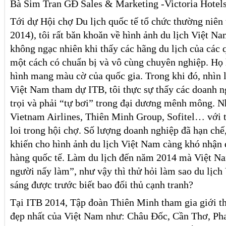
Bà Sim Tran GĐ Sales & Marketing -Victoria Hotel
Tới dự Hội chợ Du lịch quốc tế tổ chức thường niê
2014), tôi rất băn khoăn về hình ảnh du lịch Việt N
không ngạc nhiên khi thấy các hãng du lịch của các 
một cách có chuẩn bị và vô cùng chuyên nghiệp. Họ 
hình mang màu cờ của quốc gia. Trong khi đó, nhìn 
Việt Nam tham dự ITB, tôi thực sự thấy các doanh n
trọi và phải “tự bơi” trong đại dương mênh mông. N
Vietnam Airlines, Thiên Minh Group, Sofitel… với 
loi trong hội chợ. Số lượng doanh nghiệp đã hạn ch
khiến cho hình ảnh du lịch Việt Nam càng khó nhận 
hàng quốc tế. Làm du lịch đến năm 2014 mà Việt N
người nấy làm”, như vậy thì thử hỏi làm sao du lịch
sáng được trước biết bao đối thủ cạnh tranh?
Tại ITB 2014, Tập đoàn Thiên Minh tham gia giới t
đẹp nhất của Việt Nam như: Châu Đốc, Cần Thơ, Pha