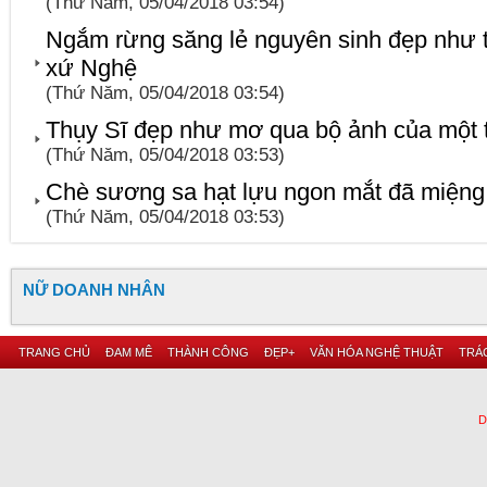
(Thứ Năm, 05/04/2018 03:54)
Ngắm rừng săng lẻ nguyên sinh đẹp như t
xứ Nghệ
(Thứ Năm, 05/04/2018 03:54)
Thụy Sĩ đẹp như mơ qua bộ ảnh của một tí
(Thứ Năm, 05/04/2018 03:53)
Chè sương sa hạt lựu ngon mắt đã miệng g
(Thứ Năm, 05/04/2018 03:53)
NỮ DOANH NHÂN
TRANG CHỦ
ĐAM MÊ
THÀNH CÔNG
ĐẸP+
VĂN HÓA NGHỆ THUẬT
TRÁC
D