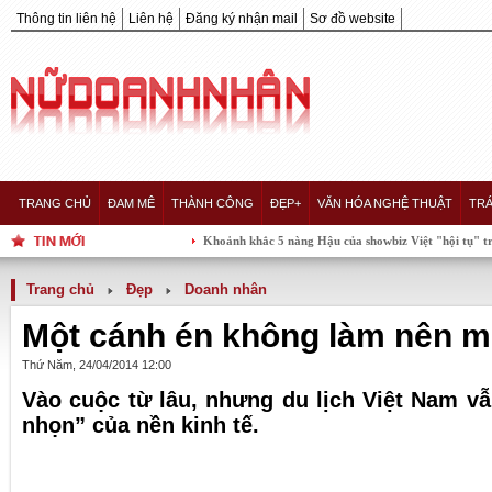
Thông tin liên hệ
Liên hệ
Đăng ký nhận mail
Sơ đồ website
TRANG CHỦ
ĐAM MÊ
THÀNH CÔNG
ĐẸP+
VĂN HÓA NGHỆ THUẬT
TRÁ
Khoảnh khắc 5 nàng Hậu của showbiz Việt "hội tụ" trong một kh
Trang chủ
Đẹp
Doanh nhân
Một cánh én không làm nên 
Thứ Năm, 24/04/2014 12:00
Vào cuộc từ lâu, nhưng du lịch Việt Nam vẫ
nhọn” của nền kinh tế.