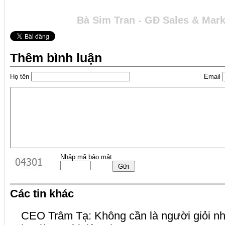
Bà Sim Tran - GĐ Sales & Marke
Thêm bình luận
Họ tên
Email
Nhập mã bảo mật
Các tin khác
CEO Trâm Tạ: Không cần là người giỏi nh