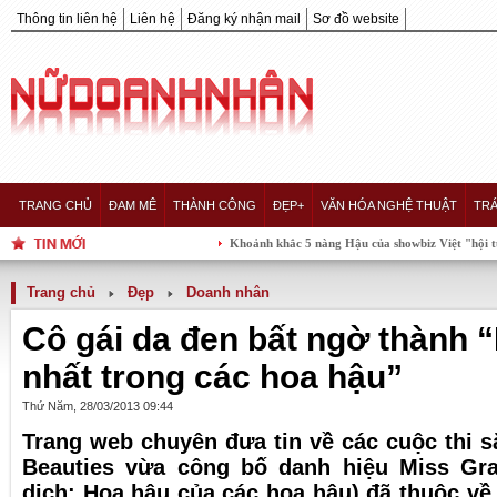
Thông tin liên hệ
Liên hệ
Đăng ký nhận mail
Sơ đồ website
TRANG CHỦ
ĐAM MÊ
THÀNH CÔNG
ĐẸP+
VĂN HÓA NGHỆ THUẬT
TRÁ
Khoảnh khắc 5 nàng Hậu của showbiz Việt "hội tụ" trong mộ
Trang chủ
Đẹp
Doanh nhân
Cô gái da đen bất ngờ thành 
nhất trong các hoa hậu”
Thứ Năm, 28/03/2013 09:44
Trang web chuyên đưa tin về các cuộc thi s
Beauties vừa công bố danh hiệu Miss Gr
dịch: Hoa hậu của các hoa hậu) đã thuộc v