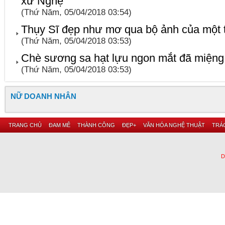
xứ Nghệ
(Thứ Năm, 05/04/2018 03:54)
Thụy Sĩ đẹp như mơ qua bộ ảnh của một tí
(Thứ Năm, 05/04/2018 03:53)
Chè sương sa hạt lựu ngon mắt đã miệng g
(Thứ Năm, 05/04/2018 03:53)
NỮ DOANH NHÂN
TRANG CHỦ
ĐAM MÊ
THÀNH CÔNG
ĐẸP+
VĂN HÓA NGHỆ THUẬT
TRÁC
D