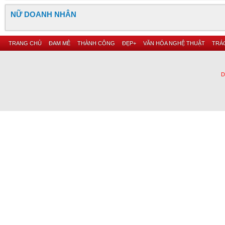
NỮ DOANH NHÂN
TRANG CHỦ
ĐAM MÊ
THÀNH CÔNG
ĐẸP+
VĂN HÓA NGHỆ THUẬT
TRÁC
D