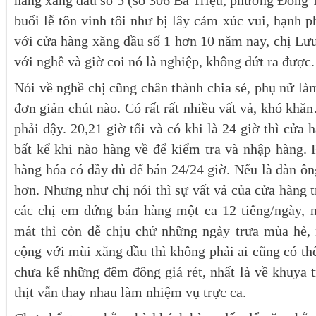
hàng xăng dầu số 5 (số 306 Bà Triệu, phường Đông 
buổi lễ tôn vinh tôi như bị lây cảm xúc vui, hạnh p
với cửa hàng xăng dầu số 1 hơn 10 năm nay, chị Lư
với nghề và giờ coi nó là nghiệp, không dứt ra được.
Nói về nghề chị cũng chân thành chia sẻ, phụ nữ là
đơn giản chút nào. Có rất rất nhiều vất vả, khó khă
phải dậy. 20,21 giờ tối và có khi là 24 giờ thì cửa
bất kể khi nào hàng về để kiểm tra và nhập hàng. 
hàng hóa có đầy đủ để bán 24/24 giờ. Nếu là đàn ôn
hơn. Nhưng như chị nói thì sự vất vả của cửa hàng
các chị em đứng bán hàng một ca 12 tiếng/ngày,
mát thì còn dễ chịu chứ những ngày trưa mùa hè, n
cộng với mùi xăng dầu thì không phải ai cũng có th
chưa kể những đêm đông giá rét, nhất là về khuya tr
thịt vẫn thay nhau làm nhiệm vụ trực ca.