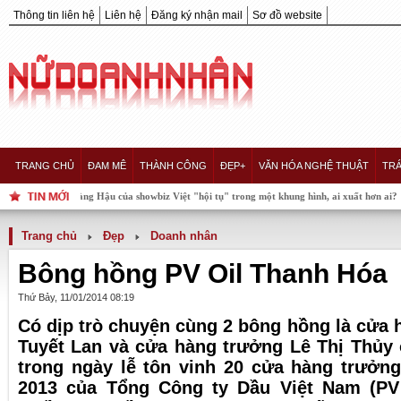
Thông tin liên hệ
Liên hệ
Đăng ký nhận mail
Sơ đồ website
TRANG CHỦ
ĐAM MÊ
THÀNH CÔNG
ĐẸP+
VĂN HÓA NGHỆ THUẬT
TRÁ
 nàng Hậu của showbiz Việt "hội tụ" trong một khung hình, ai xuất hơn ai?
Trang chủ
Đẹp
Doanh nhân
Bông hồng PV Oil Thanh Hóa
Thứ Bảy, 11/01/2014 08:19
Có dịp trò chuyện cùng 2 bông hồng là cửa 
Tuyết Lan và cửa hàng trưởng Lê Thị Thủy
trong ngày lễ tôn vinh 20 cửa hàng trưởn
2013 của Tổng Công ty Dầu Việt Nam (PV 