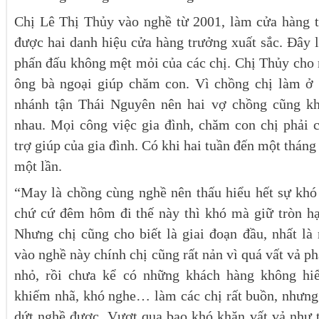
Chị Lê Thị Thủy vào nghề từ 2001, làm cửa hàng 
được hai danh hiệu cửa hàng trưởng xuất sắc. Đây 
phấn đấu không mệt mỏi của các chị. Chị Thủy cho
ông bà ngoại giúp chăm con. Vì chồng chị làm ở
nhánh tận Thái Nguyên nên hai vợ chồng cũng k
nhau. Mọi công việc gia đình, chăm con chị phải 
trợ giúp của gia đình. Có khi hai tuần đến một thán
một lần.
“May là chồng cùng nghề nên thấu hiểu hết sự khó 
chứ cứ đêm hôm đi thế này thì khó mà giữ tròn hạn
Nhưng chị cũng cho biết là giai đoạn đầu, nhất l
vào nghề này chính chị cũng rất nản vì quá vất vả p
nhỏ, rồi chưa kể có những khách hàng không hi
khiếm nhã, khó nghe… làm các chị rất buồn, nhưng
dứt nghề được. Vượt qua bao khó khăn vất vả như t