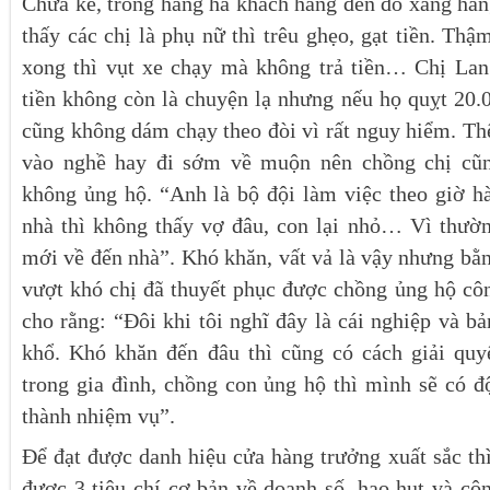
Chưa kể, trong hằng hà khách hàng đến đổ xăng hằn
thấy các chị là phụ nữ thì trêu ghẹo, gạt tiền. Thậ
xong thì vụt xe chạy mà không trả tiền… Chị Lan
tiền không còn là chuyện lạ nhưng nếu họ quỵt 20.
cũng không dám chạy theo đòi vì rất nguy hiểm. T
vào nghề hay đi sớm về muộn nên chồng chị cũ
không ủng hộ. “Anh là bộ đội làm việc theo giờ hà
nhà thì không thấy vợ đâu, con lại nhỏ… Vì thườ
mới về đến nhà”. Khó khăn, vất vả là vậy nhưng bằng
vượt khó chị đã thuyết phục được chồng ủng hộ côn
cho rằng: “Đôi khi tôi nghĩ đây là cái nghiệp và b
khổ. Khó khăn đến đâu thì cũng có cách giải quy
trong gia đình, chồng con ủng hộ thì mình sẽ có đ
thành nhiệm vụ”.
Để đạt được danh hiệu cửa hàng trưởng xuất sắc th
được 3 tiêu chí cơ bản về doanh số, hao hụt và cô