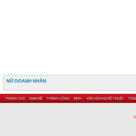
NỮ DOANH NHÂN
TRANG CHỦ
ĐAM MÊ
THÀNH CÔNG
ĐẸP+
VĂN HÓA NGHỆ THUẬT
TRÁC
D