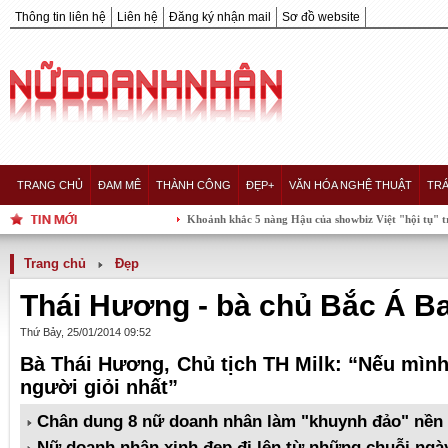
Thông tin liên hệ
Liên hệ
Đăng ký nhận mail
Sơ đồ website
TRANG CHỦ
ĐAM MÊ
THÀNH CÔNG
ĐẸP+
VĂN HÓA NGHỆ THUẬT
TRÁ
Khoảnh khắc 5 nàng Hậu của showbiz Việt "hội tụ" trong một k
Trang chủ
Đẹp
Thái Hương - bà chủ Bắc Á B
Thứ Bảy, 25/01/2014 09:52
Bà Thái Hương, Chủ tịch TH Milk: “Nếu mình
người giỏi nhất”
Chân dung 8 nữ doanh nhân làm "khuynh đảo" nền k
Nữ doanh nhân xinh đẹp đi lên từ những chuỗi ngà