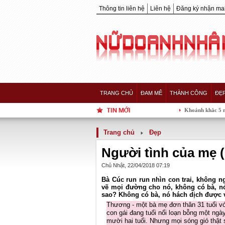
Thông tin liên hệ
Liên hệ
Đăng ký nhận mai
TRANG CHỦ
ĐAM MÊ
THÀNH CÔNG
ĐẸ
Khoảnh khắc 5 nàng Hậu của showbiz
Trang chủ
Đẹp
Người tình của mẹ (
Chủ Nhật, 22/04/2018 07:19
Bà Cúc run run nhìn con trai, không n
vẽ mọi đường cho nó, không có bà, nó
sao? Không có bà, nó hách dịch được v
Thương - một bà mẹ đơn thân 31 tuổi vớ
con gái đang tuổi nổi loạn bỗng một ng
mười hai tuổi. Nhưng mọi sóng gió thật 