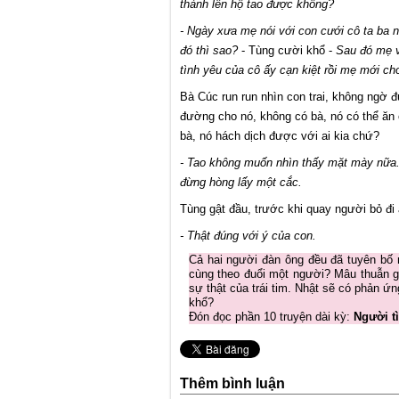
thành lên hộ tao được không?
- Ngày xưa mẹ nói với con cưới cô ta ba 
đó thì sao?
- Tùng cười khổ -
Sau đó mẹ v
tình yêu
của cô ấy cạn kiệt rồi mẹ mới ch
Bà Cúc run run nhìn con trai, không ngờ đ
đường cho nó, không có bà, nó có thể ăn
bà, nó hách dịch được với ai kia chứ?
- Tao không muốn nhìn thấy mặt mày nữa. 
đừng hòng lấy một cắc.
Tùng gật đầu, trước khi quay người bỏ đi 
- Thật đúng với ý của con.
Cả hai người đàn ông đều đã tuyên bố 
cùng theo đuổi một người? Mâu thuẫn gi
sự thật của trái tim. Nhật sẽ có phản 
khổ?
Đón đọc phần 10 truyện dài kỳ:
Người t
Thêm bình luận