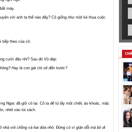
 bắt máy.
chuyện với anh ta thế nào đây? Cô giống như một kẻ thua cuộc
 tiếp theo của cô.
CHĂ
áng cười đâu nhỉ? Sau đó Vũ đáp:
không? Hay là con gái chị sẽ đến trước?
ng Ngọc đã giữ cô lại. Cô ta đế tủ lấy một chiếc áo khoác, mặc
n, nhét vào túi xách.
ở nhà với chồng và hai đứa nhỏ. Đừng có vì giận dỗi mà bỏ đi