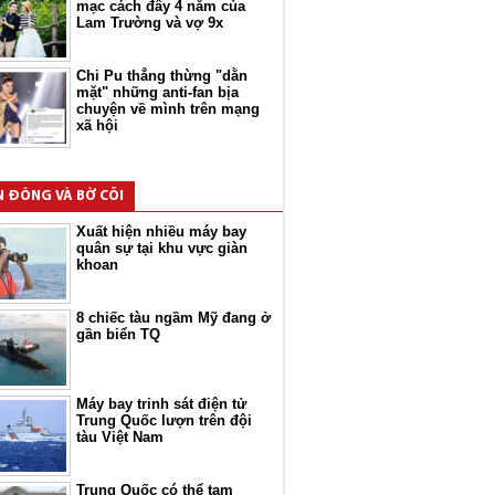
mạc cách đây 4 năm của
Lam Trường và vợ 9x
Chi Pu thẳng thừng "dằn
mặt" những anti-fan bịa
chuyện về mình trên mạng
xã hội
N ĐÔNG VÀ BỜ CÕI
Xuất hiện nhiều máy bay
quân sự tại khu vực giàn
khoan
8 chiếc tàu ngầm Mỹ đang ở
gần biển TQ
Máy bay trinh sát điện tử
Trung Quốc lượn trên đội
tàu Việt Nam
Trung Quốc có thể tạm