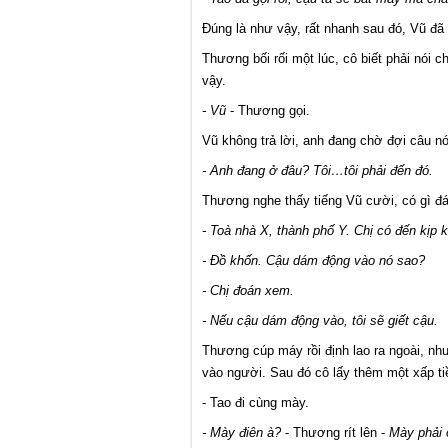
Đúng là như vậy, rất nhanh sau đó, Vũ đã
Thương bối rối một lúc, cô biết phải nói 
vậy.
- Vũ
- Thương gọi.
Vũ không trả lời, anh đang chờ đợi câu nói
- Anh đang ở đâu? Tôi…tôi phải đến đó.
Thương nghe thấy tiếng Vũ cười, có gì đ
- Toà nhà X, thành phố Y. Chị có đến kịp 
- Đồ khốn. Cậu dám động vào nó sao?
- Chị đoán xem.
- Nếu cậu dám động vào, tôi sẽ giết cậu.
Thương cúp máy rồi định lao ra ngoài, như
vào người. Sau đó cô lấy thêm một xấp tiề
- Tao đi cùng mày.
- Mày điên à?
- Thương rít lên -
Mày phải 