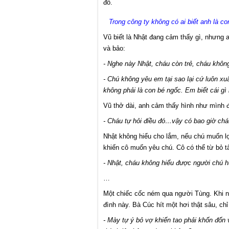
đổ.
Trong công ty không có ai biết anh là co
Vũ biết là Nhật đang cảm thấy gì, nhưng a
và bảo:
- Nghe này Nhật, cháu còn trẻ, cháu không
- Chú không yêu em tại sao lại cứ luôn xu
không phải là con bé ngốc. Em biết cái gì 
Vũ thở dài, anh cảm thấy hình như mình đ
- Cháu tự hỏi điều đó…vậy có bao giờ chá
Nhật không hiểu cho lắm, nếu chú muốn lợ
khiến cô muốn yêu chú. Cô có thể từ bỏ 
- Nhật, cháu không hiểu được người chú 
…
Một chiếc cốc ném qua người Tùng. Khi nó
đình này. Bà Cúc hít một hơi thật sâu, chỉ
- Mày tự ý bỏ vợ khiến tao phải khốn đốn 