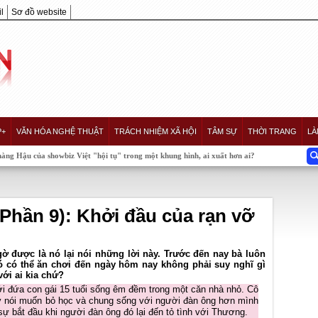
l
Sơ đồ website
P+
VĂN HÓA NGHỆ THUẬT
TRÁCH NHIỆM XÃ HỘI
TÂM SỰ
THỜI TRANG
LÀ
 Việt "hội tụ" trong một khung hình, ai xuất hơn ai?
Phần 9): Khởi đầu của rạn vỡ
gờ được là nó lại nói những lời này. Trước đến nay bà luôn
 có thể ăn chơi đến ngày hôm nay không phải suy nghĩ gì
ới ai kia chứ?
i đứa con gái 15 tuổi sống êm đềm trong một căn nhà nhỏ. Cô
ày nói muốn bỏ học và chung sống với người đàn ông hơn mình
sự bắt đầu khi người đàn ông đó lại đến tỏ tình với Thương.