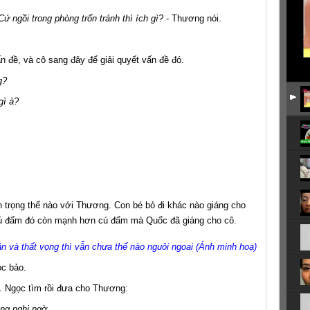
ứ ngồi trong phòng trốn tránh thì ích gì?
- Thương nói.
 đề, và cô sang đây để giải quyết vấn đề đó.
g?
gì à?
n trọng thế nào với Thương. Con bé bỏ đi khác nào giáng cho
ú đấm đó còn mạnh hơn cú đấm mà Quốc đã giáng cho cô.
n và thất vọng thì vẫn chưa thể nào nguôi ngoai (Ảnh minh hoạ)
ọc bảo.
n. Ngọc tìm rồi đưa cho Thương:
ẳng nghi ngờ.