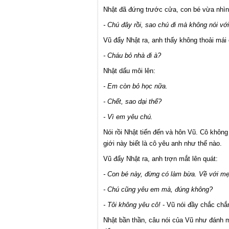
Nhật đã đứng trước cửa, con bé vừa nhìn
- Chú đây rồi, sao chú đi mà không nói vớ
Vũ đẩy Nhật ra, anh thấy không thoải mái
- Cháu bỏ nhà đi à?
Nhật dẩu môi lên:
- Em còn bỏ học nữa.
- Chết, sao dại thế?
- Vì em yêu chú.
Nói rồi Nhật tiến đến và hôn Vũ. Cô khô
giới này biết là cô yêu anh như thế nào.
Vũ đẩy Nhật ra, anh trợn mắt lên quát:
- Con bé này, đừng có làm bừa. Về với mẹ
- Chú cũng yêu em mà, đúng không?
- Tôi không yêu cô!
- Vũ nói đầy chắc chắ
Nhật bần thần, câu nói của Vũ như đánh m