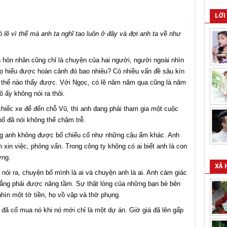
LỜI
lẽ vì thế mà anh ta nghĩ tao luôn ở đây và đợi anh ta về như
ôn nhân cũng chỉ là chuyện của hai người, người ngoài nhìn
họ hiểu được hoàn cảnh đó bao nhiêu? Có nhiều vấn đề sâu kín
 thể nào thấy được. Với Ngọc, có lẽ năm năm qua cũng là năm
 ấy không nói ra thôi.
hiếc xe để đến chỗ Vũ, thì anh đang phải tham gia một cuộc
bố đã nói không thể chậm trễ.
ưng anh không được bố chiếu cố như những cậu ấm khác. Anh
xin việc, phỏng vấn. Trong công ty không có ai biết anh là con
ờng.
XÃ 
i ra, chuyện bố mình là ai và chuyện anh là ai. Anh cảm giác
 chẳng phải được nâng tầm. Sự thật lòng của những bạn bè bên
hìn một tờ tiền, họ vồ vập và thờ phụng.
 đã cố mua nó khi nó mới chỉ là một dự án. Giờ giá đã lên gấp