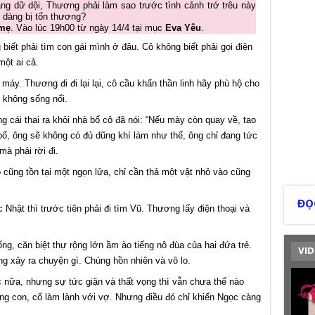
ng dữ dội, Thương phải làm sao trước tình cảnh trớ trêu này
ễ dàng bị tổn thương?
 mẹ
. Vào lúc 19h00 từ ngày 14/4 tại mục
Eva Yêu
.
iết phải tìm con gái mình ở đâu. Cô không biết phải gọi điện
một ai cả.
máy. Thương đi đi lại lại, cô cầu khấn thần linh hãy phù hộ cho
 không sống nổi.
cái thai ra khỏi nhà bố cô đã nói: “Nếu mày còn quay về, tao
bố, ông sẽ không có đủ dũng khí làm như thế, ông chỉ đang tức
à phải rời đi.
o cũng tồn tại một ngọn lửa, chỉ cần thả một vật nhỏ vào cũng
ĐỌ
hật thì trước tiên phải đi tìm Vũ. Thương lấy điện thoại và
, căn biệt thự rộng lớn ầm ào tiếng nô đùa của hai đứa trẻ.
VID
g xảy ra chuyện gì. Chúng hồn nhiên và vô lo.
 nữa, nhưng sự tức giận và thất vọng thì vẫn chưa thể nào
ng con, cố làm lành với vợ. Nhưng điều đó chỉ khiến Ngọc càng