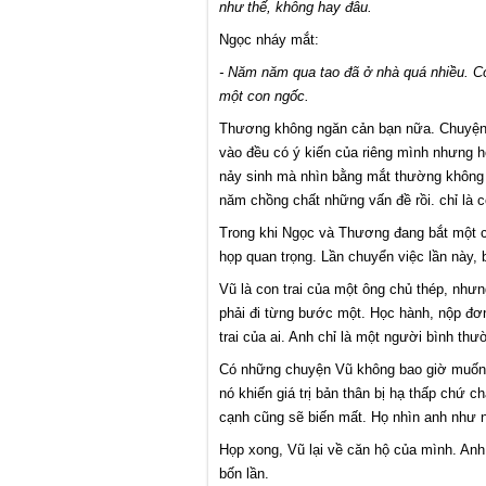
như thế, không hay đâu.
Ngọc nháy mắt:
- Năm năm qua tao đã ở nhà quá nhiều. Có 
một con ngốc.
Thương không ngăn cản bạn nữa. Chuyện h
vào đều có ý kiến của riêng mình nhưng 
nảy sinh mà nhìn bằng mắt thường không
năm chồng chất những vấn đề rồi. chỉ là cô
Trong khi Ngọc và Thương đang bắt một c
họp quan trọng. Lần chuyển việc lần này, 
Vũ là con trai của một ông chủ thép, nh
phải đi từng bước một. Học hành, nộp đơn 
trai của ai. Anh chỉ là một người bình thư
Có những chuyện Vũ không bao giờ muốn nó
nó khiến giá trị bản thân bị hạ thấp chứ
cạnh cũng sẽ biến mất. Họ nhìn anh như n
Họp xong, Vũ lại về căn hộ của mình. Anh
bốn lần.