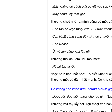
- Mày không có cách giải quyết nào sao? C
- Mày sang đây làm gì?
Thương chợt nhớ ra mình cũng có một vấn
- Cho tao số điện thoại của Vũ được khôn
- Con Nhật cũng sang đây xin, có chuyện 
- Con Nhật?
- Ừ, nó xin cũng khá lâu rồi.
Thương thở dài, ôm đầu mỏi mệt:
- Nó bỏ tao đi rồi.
Ngọc nhìn bạn, bất ngờ. Cô biết Nhật qua
Thương một cú đấm thật mạnh. Có khi, c
Cô không còn khóc nữa, nhưng sự tức giậ
- Được rồi, đưa điện thoại cho tao đi.
- Ng
Thương với tay lấy cái điện thoại trên bà
- Tao đã gọi rồi, cậu ta sẽ bắt máy mà ch