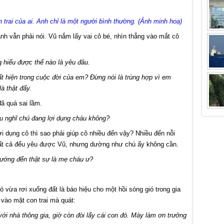
n trai của ai. Anh chỉ là một người bình thường. (Ảnh minh hoạ)
nh vẫn phải nói. Vũ nắm lấy vai cô bé, nhìn thẳng vào mắt cô
 hiểu được thế nào là yêu đâu.
ất hiện trong cuộc đời của em? Đừng nói là trùng hợp vì em
là thật đấy.
ã quá sai lầm.
u nghĩ chú đang lợi dụng cháu không?
i dụng cô thì sao phải giúp cô nhiều đến vậy? Nhiều đến nỗi
tất cả đểu yêu được Vũ, nhưng dường như chú ấy không cần.
hướng đến thật sự là mẹ cháu ư?
 vừa rơi xuống đất là báo hiệu cho một hồi sóng gió trong gia
 vào mặt con trai mà quát:
với nhà thông gia, giờ còn đòi lấy cái con đó. Mày làm ơn trưởng