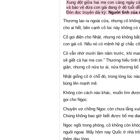
Xung đột giữa hai mẹ con càng ngày cà
và bảo vệ đứa con gái đang ở độ tuổi d
Đón đọc truyện dài kỳ:
Người tình của
Thương lao ra ngoài cửa, nhưng cô không b
cho ai hết, bên cạnh cô lúc này không có 
Cố gọi điện cho Nhật, nhưng nó không bắt 
con gái cô. Nếu nó có mệnh hệ gì chắc cô
Cô vẫn nhớ mười lăm năm trước, khi mang 
sẽ giết cả hai mẹ con.” Thương hiểu tính 
giận, nhưng cô nửa tự ái, nửa thương bố m
Nhật giống cô ở chỗ đó, trong lòng lúc nà
bùng lên mạnh mẽ.
Không còn cách nào khác, muốn tìm được N
gọi cho Ngọc.
Chuyện vợ chồng Ngọc còn chưa lắng xuống
Chúng không bao giờ biết được bố mẹ đan
Ngọc ngồi trong phòng, cô không còn khóc
nguôi ngoai. Mấy hôm nay Quốc ở nhà trô
thêm đau lòng.