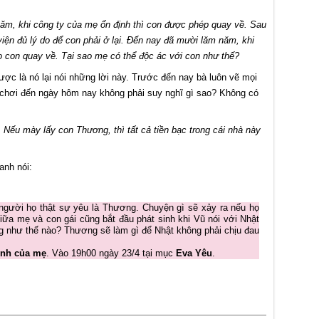
năm, khi công ty của mẹ ổn định thì con được phép quay về. Sau
iện đủ lý do để con phải ở lại. Đến nay đã mười lăm năm, khi
o con quay về. Tại sao mẹ có thể độc ác với con như thế?
ược là nó lại nói những lời này. Trước đến nay bà luôn vẽ mọi
 chơi đến ngày hôm nay không phải suy nghĩ gì sao? Không có
Nếu mày lấy con Thương, thì tất cả tiền bạc trong cái nhà này
anh nói:
người họ thật sự yêu là Thương. Chuyện gì sẽ xảy ra nếu họ
ữa mẹ và con gái cũng bắt đầu phát sinh khi Vũ nói với Nhật
ứng như thế nào? Thương sẽ làm gì để Nhật không phải chịu đau
ình của mẹ
. Vào 19h00 ngày 23/4 tại mục
Eva Yêu
.