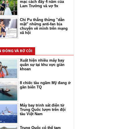
mạc cách đây 4 năm của
Lam Trường và vợ 9x
Chi Pu thẳng thừng "dằn
mặt" những anti-fan bịa
chuyện về mình trên mạng
xã hội
N ĐÔNG VÀ BỜ CÕI
Xuất hiện nhiều máy bay
quân sự tại khu vực giàn
khoan
8 chiếc tàu ngầm Mỹ đang ở
gần biển TQ
Máy bay trinh sát điện tử
Trung Quốc lượn trên đội
tàu Việt Nam
Trung Quốc có thể tạm