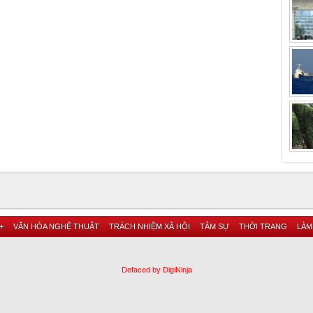
+
VĂN HÓA NGHỆ THUẬT
TRÁCH NHIỆM XÃ HỘI
TÂM SỰ
THỜI TRANG
LÀM
Defaced by DigiNinja