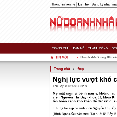
Thông tin liên hệ
Liên hệ
Đăng ký nhận mai
TRANG CHỦ
ĐAM MÊ
THÀNH CÔNG
ĐẸ
Khoảnh khắc 5 nàng Hậu của showbiz Việt "
Trang chủ
Đẹp
Nghị lực vượt khó 
Thứ Bảy, 08/02/2014 01:09
Mẹ mất sớm vì bệnh nan y, không lâu 
viên Nguyễn Thị Bảy (khóa 33, khoa K
lên hoàn cảnh khó khăn để đạt kết quả 
Chúng tôi gặp cô sinh viên Nguyễn Thị Bảy n
(Bình Định) đầu năm mới. Tại buổi lễ, Bảy là