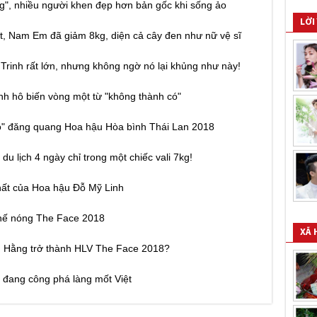
g", nhiều người khen đẹp hơn bản gốc khi sống ảo
LỜI
t, Nam Em đã giảm 8kg, diện cả cây đen như nữ vệ sĩ
 Trinh rất lớn, nhưng không ngờ nó lại khủng như này!
nh hô biến vòng một từ "không thành có"
ó" đăng quang Hoa hậu Hòa bình Thái Lan 2018
 du lịch 4 ngày chỉ trong một chiếc vali 7kg!
 nhất của Hoa hậu Đỗ Mỹ Linh
ghế nóng The Face 2018
XÃ 
h Hằng trở thành HLV The Face 2018?
 đang công phá làng mốt Việt