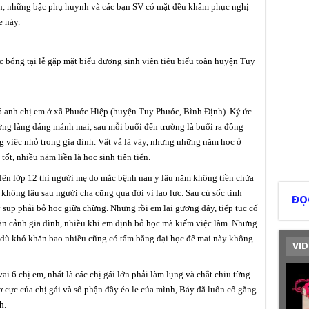
yện, những bậc phụ huynh và các bạn SV có mặt đều khâm phục nghị
ẹ này.
 bổng tại lễ gặp mặt biểu dương sinh viên tiêu biểu toàn huyện Tuy
6 anh chị em ở xã Phước Hiệp (huyện Tuy Phước, Bình Định). Ký ức
ường làng dáng mảnh mai, sau mỗi buổi đến trường là buổi ra đồng
 việc nhỏ trong gia đình. Vất vả là vậy, nhưng những năm học ở
ốt, nhiều năm liền là học sinh tiên tiến.
lên lớp 12 thì người mẹ do mắc bệnh nan y lâu năm không tiền chữa
 không lâu sau người cha cũng qua đời vì lao lực. Sau cú sốc tinh
ĐỌ
 sụp phải bỏ học giữa chừng. Nhưng rồi em lại gượng dậy, tiếp tục cố
àn cảnh gia đình, nhiều khi em định bỏ học mà kiếm việc làm. Nhưng
 dù khó khăn bao nhiều cũng có tấm bằng đại học để mai này không
VID
i 6 chị em, nhất là các chị gái lớn phải làm lụng và chắt chiu từng
 cực của chị gái và số phận đầy éo le của mình, Bảy đã luôn cố gắng
h.