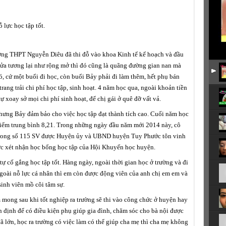
lực học tập tốt.
ờng THPT Nguyễn Diêu đã thi đỗ vào khoa Kinh tế kế hoạch và đầu
ửa tương lại như rộng mở thì đó cũng là quãng đường gian nan mà
, cứ một buổi đi học, còn buổi Bảy phải đi làm thêm, hết phụ bán
trang trải chi phí học tập, sinh hoạt. 4 năm học qua, ngoài khoản tiền
 xoay sở mọi chi phí sinh hoạt, để chị gái ở quê đỡ vất vả.
hưng Bảy đảm bảo cho việc học tập đạt thành tích cao. Cuối năm học
điểm trung bình 8,21. Trong những ngày đầu năm mới 2014 này, cô
t trong số 115 SV được Huyện ủy và UBND huyện Tuy Phước tôn vinh
ược xét nhận học bổng học tập của Hội Khuyến học huyện.
ự cố gắng học tập tốt. Hàng ngày, ngoài thời gian học ở trường và đi
Ngoài nỗ lực cá nhân thì em còn được động viên của anh chị em em và
sinh viên mồ côi tâm sự.
 mong sau khi tốt nghiệp ra trường sẽ thi vào công chức ở huyện hay
ổn định để có điều kiện phụ giúp gia đình, chăm sóc cho bà nội được
ã lớn, học ra trường có việc làm có thể giúp cha mẹ thì cha mẹ không