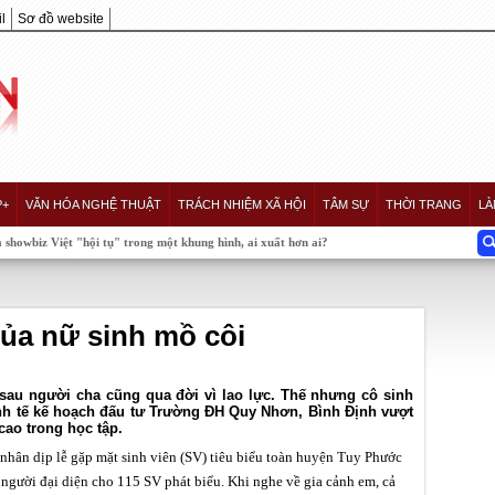
l
Sơ đồ website
P+
VĂN HÓA NGHỆ THUẬT
TRÁCH NHIỆM XÃ HỘI
TÂM SỰ
THỜI TRANG
LÀ
hội tụ" trong một khung hình, ai xuất hơn ai?
của nữ sinh mồ côi
sau người cha cũng qua đời vì lao lực. Thế nhưng cô sinh
inh tế kế hoạch đấu tư Trường ĐH Quy Nhơn, Bình Định vượt
cao trong học tập.
hân dịp lễ gặp mặt sinh viên (SV) tiêu biểu toàn huyện Tuy Phước
 người đại diện cho 115 SV phát biểu. Khi nghe về gia cảnh em, cả