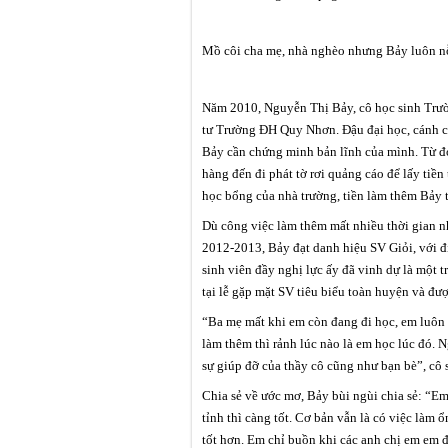
Mồ côi cha mẹ, nhà nghèo nhưng Bảy luôn nỗ 
Năm 2010, Nguyễn Thị Bảy, cô học sinh Trư
tư Trường ĐH Quy Nhơn. Đậu đại học, cánh c
Bảy cần chứng minh bản lĩnh của mình. Từ đó
hàng đến đi phát tờ rơi quảng cáo để lấy tiền 
học bổng của nhà trường, tiền làm thêm Bảy tự
Dù công việc làm thêm mất nhiều thời gian n
2012-2013, Bảy đạt danh hiệu SV Giỏi, với 
sinh viên đầy nghị lực ấy đã vinh dự là mộ
tại lễ gặp mặt SV tiêu biểu toàn huyện và đ
“Ba mẹ mất khi em còn đang đi học, em luôn t
làm thêm thì rảnh lúc nào là em học lúc đó. 
sự giúp đỡ của thầy cô cũng như bạn bè”, cô 
Chia sẻ về ước mơ, Bảy bùi ngùi chia sẻ: “Em
tỉnh thì càng tốt. Cơ bản vẫn là có việc làm 
tốt hơn. Em chỉ buồn khi các anh chị em em đ