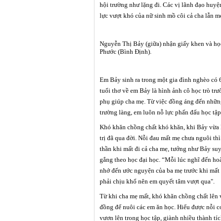
hội trường như lặng đi. Các vị lãnh đạo hu
lực vượt khó của nữ sinh mồ côi cả cha lẫn m
Nguyễn Thị Bảy (giữa) nhận giấy khen và học
Phước (Bình Định).
Em Bảy sinh ra trong một gia đình nghèo có 
tuổi thơ về em Bảy là hình ảnh cô học trò tr
phụ giúp cha mẹ. Từ việc đồng áng đến những
trường làng, em luôn nỗ lực phấn đấu học tập t
Khó khăn chồng chất khó khăn, khi Bảy vừa 
trị đã qua đời. Nỗi đau mất mẹ chưa nguôi thì
thần khi mất đi cả cha mẹ, tưởng như Bảy suy
gắng theo học đại học. “Mỗi lúc nghĩ đến ho
nhớ đến ước nguyện của ba mẹ trước khi mất
phải chịu khổ nên em quyết tâm vượt qua".
Từ khi cha mẹ mất, khó khăn chồng chất lên va
đồng để nuôi các em ăn học. Hiểu được nỗi cơ
vươn lên trong học tập, giành nhiều thành tíc