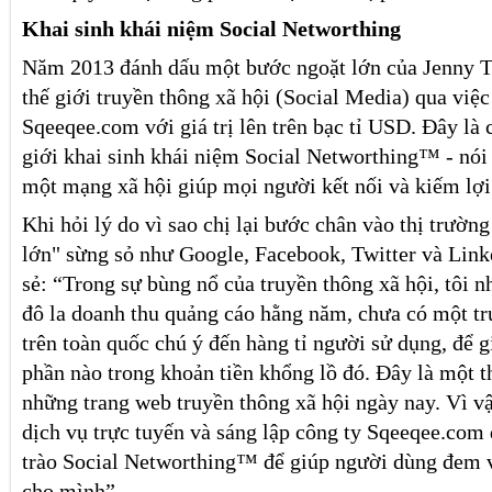
Khai sinh khái niệm Social Networthing
Năm 2013 đánh dấu một bước ngoặt lớn của Jenny Tạ
thế giới truyền thông xã hội (Social Media) qua việc
Sqeeqee.com với giá trị lên trên bạc tỉ USD. Đây là c
giới khai sinh khái niệm Social Networthing™ - nói
một mạng xã hội giúp mọi người kết nối và kiếm lợi
Khi hỏi lý do vì sao chị lại bước chân vào thị trườn
lớn" sừng sỏ như Google, Facebook, Twitter và Lin
sẻ: “Trong sự bùng nổ của truyền thông xã hội, tôi n
đô la doanh thu quảng cáo hằng năm, chưa có một tr
trên toàn quốc chú ý đến hàng tỉ người sử dụng, để 
phần nào trong khoản tiền khổng lồ đó. Đây là một t
những trang web truyền thông xã hội ngày nay. Vì vậ
dịch vụ trực tuyến và sáng lập công ty Sqeeqee.com
trào Social Networthing™ để giúp người dùng đem v
cho mình”.