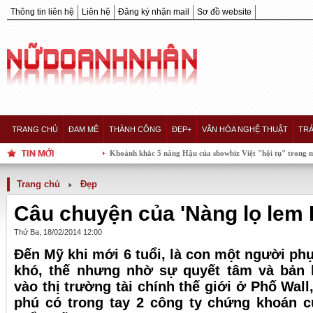
Thông tin liên hệ
Liên hệ
Đăng ký nhận mail
Sơ đồ website
TRANG CHỦ
ĐAM MÊ
THÀNH CÔNG
ĐẸP+
VĂN HÓA NGHỆ THUẬT
TRÁ
Khoảnh khắc 5 nàng Hậu của showbiz Việt "hội tụ" trong một khung hìn
Trang chủ
Đẹp
Câu chuyện của 'Nàng lọ lem 
Thứ Ba, 18/02/2014 12:00
Đến Mỹ khi mới 6 tuổi, là con một người ph
khó, thế nhưng nhờ sự quyết tâm và bản 
vào thị trường tài chính thế giới ở Phố Wall
phú có trong tay 2 công ty chứng khoán c