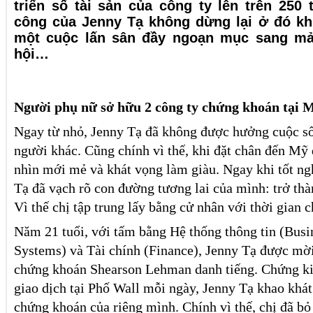
triển số tài sản của công ty lên trên 250 
công của Jenny Tạ không dừng lại ở đó kh
một cuộc lấn sân đầy ngoạn mục sang mả
hội…
Người phụ nữ sở hữu 2 công ty chứng khoán tại 
Ngay từ nhỏ, Jenny Tạ đã không được hưởng cuộc s
người khác. Cũng chính vì thế, khi đặt chân đến Mỹ
nhìn mới mẻ và khát vọng làm giàu. Ngay khi tốt ng
Tạ đã vạch rõ con đường tương lai của mình: trở th
Vì thế chị tập trung lấy bằng cử nhân với thời gian c
Năm 21 tuổi, với tấm bằng Hệ thống thông tin (Busi
Systems) và Tài chính (Finance), Jenny Tạ được mời
chứng khoán Shearson Lehman danh tiếng. Chứng ki
giao dịch tại Phố Wall mỗi ngày, Jenny Tạ khao khá
chứng khoán của riêng mình. Chính vì thế, chị đã bỏ