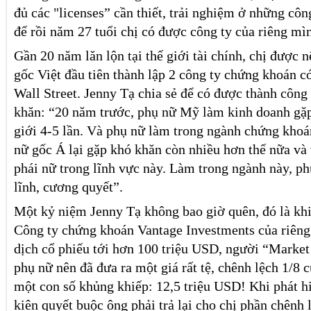
đủ các "licenses” cần thiết, trải nghiệm ở những cô
để rồi năm 27 tuổi chị có được công ty của riêng mì
Gần 20 năm lăn lộn tại thế giới tài chính, chị được 
gốc Việt đầu tiên thành lập 2 công ty chứng khoán có
Wall Street. Jenny Tạ chia sẻ để có được thành công 
khăn: “20 năm trước, phụ nữ Mỹ làm kinh doanh gặ
giới 4-5 lần. Và phụ nữ làm trong ngành chứng khoá
nữ gốc Á lại gặp khó khăn còn nhiều hơn thế nữa và
phái nữ trong lĩnh vực này. Làm trong ngành này, ph
lĩnh, cương quyết”.
Một kỷ niệm Jenny Tạ không bao giờ quên, đó là kh
Công ty chứng khoán Vantage Investments của riêng
dịch cổ phiếu tới hơn 100 triệu USD, người “Market 
phụ nữ nên đã đưa ra một giá rất tệ, chênh lệch 1/8 
một con số khủng khiếp: 12,5 triệu USD! Khi phát hi
kiên quyết buộc ông phải trả lại cho chị phần chênh 