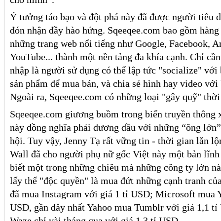
Ý tưởng táo bạo và đột phá này đã được người tiêu 
đón nhận đầy hào hứng. Sqeeqee.com bao gồm hàng 
những trang web nổi tiếng như Google, Facebook, 
YouTube... thành một nền tảng đa khía cạnh. Chỉ cầ
nhập là người sử dụng có thể lập tức "socialize" với 
sản phẩm để mua bán, và chia sẻ hình hay video với 
Ngoài ra, Sqeeqee.com có những loại "gây quỹ" thời
Sqeeqee.com giương buồm trong biển truyền thông x
này đồng nghĩa phải đương đầu với những “ông lớn”
hội. Tuy vậy, Jenny Tạ rất vững tin - thời gian lăn 
Wall đã cho người phụ nữ gốc Việt này một bản lĩnh
biết một trong những chiêu mà những công ty lớn n
lấy thế "độc quyền" là mua đứt những cạnh tranh c
đã mua Instagram với giá 1 tỉ USD; Microsoft mua Y
USD, gần đây nhất Yahoo mua Tumblr với giá 1,1 t
Waze chỉ vài tháng qua với giá 1,3 tỉ USD.