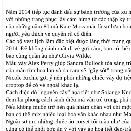
Năm 2014 tiếp tục đánh dấu sự bành trướng của xu h
với những trang phục lấy cảm hứng từ các thập kỷ t
của những năm 80 mà Kate Moss mặc là sự lựa chọn
người yêu thích vẻ quyến rũ cổ điển.
Các bộ vest lịch lãm đăc biệt được làng thời trang q
2014. Để không đánh mất đi vẻ gợi cảm, bạn có thể d
bạo cùng quần âu như Olivia Wilde.
Mẫu váy Alex Perry giúp Sandra Bullock tỏa sáng tr
của màu tím hoa lan và da cam sẽ "gây sốt" trong n
Nicole Richie gợi ý nên phối những chiếc váy dự tiệc
croptop để có vẻ ngoài khác lạ.
Cách diện đồ "nguyên cây" họa tiết như Solange Kn
đem lại phong cách sành điệu mà vẫn trẻ trung, phá 
Nếu không muốn trở nên quá nhàm chán với chỉ một k
bạn có thể mix nhiều loại hoa văn khác nhau như Ma
Ngoài sơ mi, những chiếc áo corset tối màu như củ
cũng có thể phối hợp ăn ý với váy áo họa tiết đen-tr