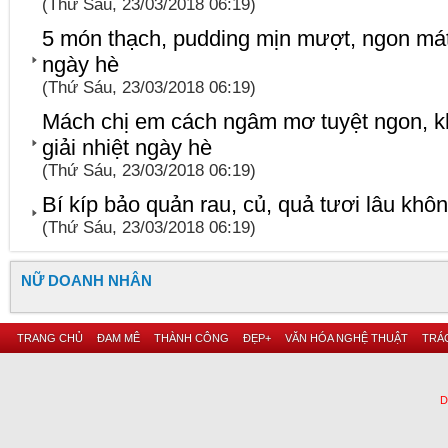
(Thứ Sáu, 23/03/2018 06:19)
5 món thạch, pudding mịn mượt, ngon má
ngày hè
(Thứ Sáu, 23/03/2018 06:19)
Mách chị em cách ngâm mơ tuyệt ngon, kh
giải nhiệt ngày hè
(Thứ Sáu, 23/03/2018 06:19)
Bí kíp bảo quản rau, củ, quả tươi lâu khôn
(Thứ Sáu, 23/03/2018 06:19)
NỮ DOANH NHÂN
TRANG CHỦ
ĐAM MÊ
THÀNH CÔNG
ĐẸP+
VĂN HÓA NGHỆ THUẬT
TRÁC
D