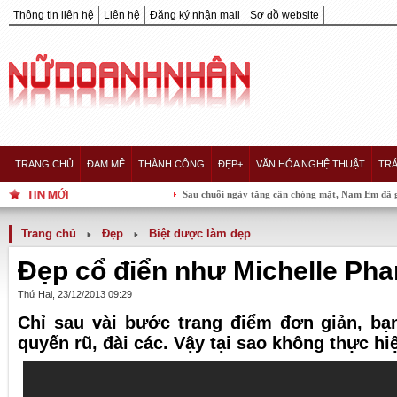
Thông tin liên hệ
Liên hệ
Đăng ký nhận mail
Sơ đồ website
TRANG CHỦ
ĐAM MÊ
THÀNH CÔNG
ĐẸP+
VĂN HÓA NGHỆ THUẬT
TRÁ
Sau chuỗi ngày tăng cân chóng mặt, Nam Em đã giảm 8kg, diệ
Trang chủ
Đẹp
Biệt dược làm đẹp
Đẹp cổ điển như Michelle Pha
Thứ Hai, 23/12/2013 09:29
Chỉ sau vài bước trang điểm đơn giản, bạ
quyến rũ, đài các. Vậy tại sao không thực hi