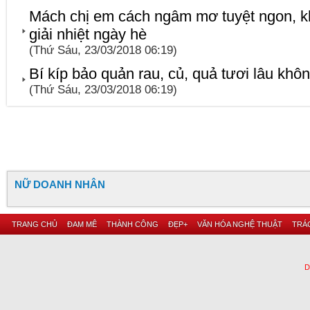
Mách chị em cách ngâm mơ tuyệt ngon, kh
giải nhiệt ngày hè
(Thứ Sáu, 23/03/2018 06:19)
Bí kíp bảo quản rau, củ, quả tươi lâu khôn
(Thứ Sáu, 23/03/2018 06:19)
NỮ DOANH NHÂN
TRANG CHỦ
ĐAM MÊ
THÀNH CÔNG
ĐẸP+
VĂN HÓA NGHỆ THUẬT
TRÁC
D