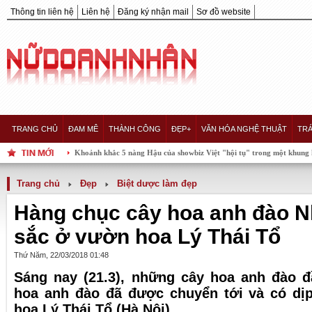
Thông tin liên hệ
Liên hệ
Đăng ký nhận mail
Sơ đồ website
TRANG CHỦ
ĐAM MÊ
THÀNH CÔNG
ĐẸP+
VĂN HÓA NGHỆ THUẬT
TRÁ
Khoảnh khắc 5 nàng Hậu của showbiz Việt "hội tụ" trong một khung hình, ai xu
Trang chủ
Đẹp
Biệt dược làm đẹp
Hàng chục cây hoa anh đào N
sắc ở vườn hoa Lý Thái Tổ
Thứ Năm, 22/03/2018 01:48
Sáng nay (21.3), những cây hoa anh đào đầ
hoa anh đào đã được chuyển tới và có dịp
hoa Lý Thái Tổ (Hà Nội).