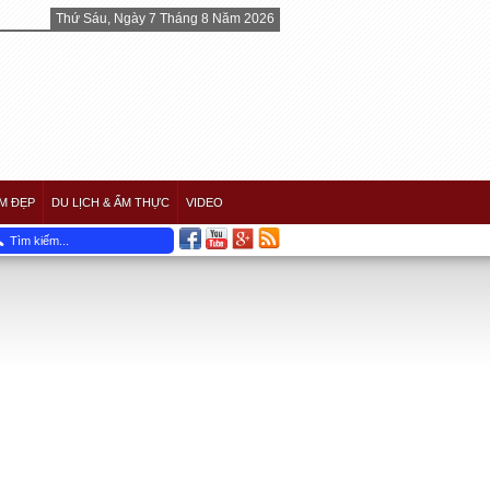
Thứ Sáu, Ngày 7 Tháng 8 Năm 2026
M ĐẸP
DU LỊCH & ẨM THỰC
VIDEO