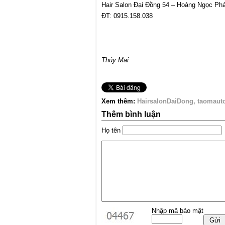
Hair Salon Đại Đồng 54 – Hoàng Ngọc Ph
ĐT: 0915.158.038
Thúy Mai
Xem thêm:
HairsalonDaiDong
taomaut
Thêm bình luận
Họ tên
Nhập mã bảo mật