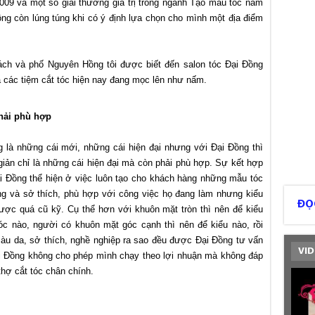
009 và một số giải thưởng giá trị trong ngành Tạo mẫu tóc năm
g còn lúng túng khi có ý định lựa chọn cho mình một địa điểm
h và phố Nguyên Hồng tôi được biết đến salon tóc Đại Đồng
 các tiệm cắt tóc hiện nay đang mọc lên như nấm.
hải phù hợp
g là những cái mới, những cái hiện đại nhưng với Đại Đồng thì
iản chỉ là những cái hiện đại mà còn phải phù hợp. Sự kết hợp
 Đồng thể hiện ở việc luôn tạo cho khách hàng những mẫu tóc
 và sở thích, phù hợp với công việc họ đang làm nhưng kiểu
ĐỌ
ược quá cũ kỹ. Cụ thể hơn với khuôn mặt tròn thì nên để kiểu
tóc nào, người có khuôn mặt góc cạnh thì nên để kiểu nào, rồi
màu da, sở thích, nghề nghiệp ra sao đều được Đại Đồng tư vấn
VID
ại Đồng không cho phép mình chạy theo lợi nhuận mà không đáp
hợ cắt tóc chân chính.