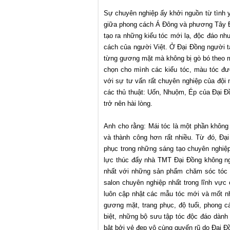
Sự chuyên nghiệp ấy khởi nguồn từ tình 
giữa phong cách Á Đông và phương Tây Đại
tạo ra những kiểu tóc mới lạ, độc đáo n
cách của người Việt. Ở Đại Đồng người ta
từng gương mặt mà không bị gò bó theo mộ
chọn cho mình các kiểu tóc, màu tóc đư
với sự tư vấn rất chuyên nghiệp của đội 
các thủ thuật: Uốn, Nhuộm, Ép của Đại Đ
trở nên hài lòng.
Anh cho rằng: Mái tóc là một phần không t
và thành công hơn rất nhiều. Từ đó, Đ
phục trong những sáng tạo chuyên nghiệ
lực thúc đẩy nhà TMT Đại Đồng không ng
nhất với những sản phẩm chăm sóc tóc t
salon chuyên nghiệp nhất trong lĩnh vực 
luôn cập nhật các mẫu tóc mới và mốt nhấ
gương mặt, trang phục, độ tuổi, phong 
biệt, những bộ sưu tập tóc độc đáo dành 
bật bởi vẻ đẹp vô cùng quyến rũ do Đại Đ