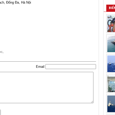
ách, Đống Đa, Hà Nội
BIỂ
oc
Email