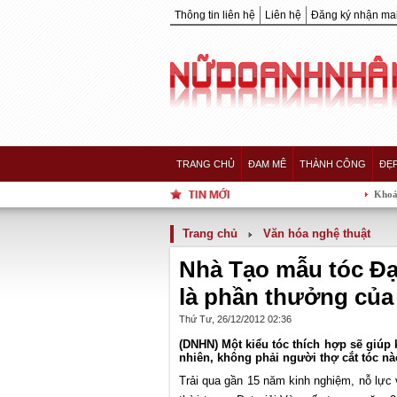
Thông tin liên hệ
Liên hệ
Đăng ký nhận mai
TRANG CHỦ
ĐAM MÊ
THÀNH CÔNG
ĐẸ
Khoảnh khắc 5 nàng
Trang chủ
Văn hóa nghệ thuật
Nhà Tạo mẫu tóc Đạ
là phần thưởng của
Thứ Tư, 26/12/2012 02:36
(DNHN) Một kiểu tóc thích hợp sẽ giúp 
nhiên, không phải người thợ cắt tóc n
Trải qua gần 15 năm kinh nghiệm, nỗ lực