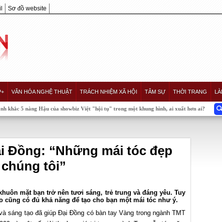
l
Sơ đồ website
P+
VĂN HÓA NGHỆ THUẬT
TRÁCH NHIỆM XÃ HỘI
TÂM SỰ
THỜI TRANG
LÀ
 Hậu của showbiz Việt "hội tụ" trong một khung hình, ai xuất hơn ai?
i Đồng: “Những mái tóc đẹp
 chúng tôi”
khuôn mặt bạn trở nên tươi sáng, trẻ trung và đáng yêu. Tuy
ào cũng có đủ khả năng để tạo cho bạn một mái tóc như ý.
 và sáng tạo đã giúp Đại Đồng có bàn tay Vàng trong ngành TMT