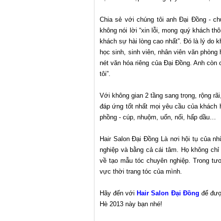
Chia sẻ với chúng tôi anh Đại Đồng - c
không nói lời “xin lỗi, mong quý khách t
khách sự hài lòng cao nhất”. Đó là lý do 
học sinh, sinh viên, nhân viên văn phòng
nét văn hóa riêng của Đại Đồng. Anh còn 
tôi”.
Với không gian 2 tầng sang trọng, rộng rã
đáp ứng tốt nhất mọi yêu cầu của khách h
phồng - cúp, nhuộm, uốn, nối, hấp dầu…
Hair Salon Đại Đồng Là nơi hội tụ của n
nghiệp và bằng cả cái tâm. Họ không chỉ
về tạo mẫu tóc chuyên nghiệp. Trong tư
vực thời trang tóc của mình.
Hãy đến với
Hair Salon Đại Đồng
để đượ
Hè 2013 này bạn nhé!