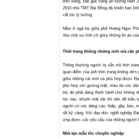
thời trang. Đạt giải Vàng ấn tượng năm 2
2010 nhà TMT Đại Đồng đã khiến bạn khôn
cắt tóc lý tưởng.
Nằm ở ngã ba giữa phố Hoàng Ngọc Phác
như một sự tình cờ giữa những ồn ào của
Thời trang không những mới mà cần p
Thông thường người ta vẫn nói thời tran
quan điểm của anh thời trang không đơn g
giữa những cái mới và phù hợp được Đại
phù hợp với gương mặt, màu da vóc dáng
tóc đó phải đang thịnh hành chứ không đ
tóc nào, khuôn mặt dài thì nên để kiểu 
người có vóc dáng cao, thấp, gầy, béo, 
rất kỹ càng. Với đạo đức nghề nghiệp Đ
ứng được các yêu cầu của những người t
Nhà tạo mẫu tóc chuyên nghiệp