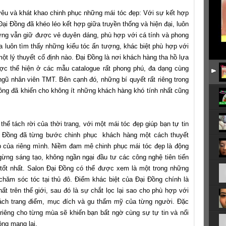
yêu và khát khao chinh phục những mái tóc đẹp: Với sự kết hợp
 Đồng đã khéo léo kết hợp giữa truyền thống và hiện đại, luôn
hưng vẫn giữ được vẻ duyên dáng, phù hợp với cá tính và phong
 luôn tìm thấy những kiểu tóc ấn tượng, khác biệt phù hợp với
t lý thuyết cố định nào. Đại Đồng là nơi khách hàng tha hồ lựa
ợc thể hiện ở các mẫu catalogue rất phong phú, đa dạng cùng
ngũ nhân viên TMT. Bên cạnh đó, những bí quyết rất riêng trong
ồng đã khiến cho không ít những khách hàng khó tính nhất cũng
hể tách rời của thời trang, với một mái tóc đẹp giúp bạn tự tin
ại Đồng đã từng bước chinh phục khách hàng một cách thuyết
p của riêng mình. Niềm đam mê chinh phục mái tóc đẹp là động
ừng sáng tạo, không ngần ngại đầu tư các công nghệ tiên tiến
ốt nhất. Salon Đại Đồng có thể được xem là một trong những
chăm sóc tóc tại thủ đô. Điểm khác biệt của Đại Đồng chính là
t trên thế giới, sau đó là sự chắt lọc lại sao cho phù hợp với
cách trang điểm, mục đích và gu thẩm mỹ của từng người. Đặc
riêng cho từng mùa sẽ khiến bạn bất ngờ cùng sự tự tin và nổi
ồng mang lại.