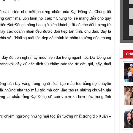
hủ salon tóc cho biết phương châm của Đại Đồng là: Chúng tôi
hông cảm” mà luôn luôn nói câu: “ Chúng tôi sẽ mang đến cho quý
khiến Đại Đồng không bao giờ kén khách, tất cả các đối tượng từ
 hay các doanh nhân đều được đón tiếp tận tình, chu đáo, đây là
chia sẻ: “Những mái tóc đẹp đó chính là phần thưởng của chúng
CHĂ
i, đầy đủ tiện nghi máy móc hiện đại trong ngành tóc Đại Đồng sẽ
àng với đầy đủ các dịch vụ chăm sóc tóc từ cắt, gội, sấy, duỗi
hững bàn tay vàng trong nghề tóc. Tạo mẫu tóc bằng sự chuyên
 là những nhà tạo mẫu tóc mà còn đào tạo ra những chuyên gia
ơng lai chắc rằng Đại Đồng sẽ còn vươn xa hơn nữa trong lĩnh
c chiêm ngưỡng những mái tóc ấn tượng nhất trong dịp Xuân –