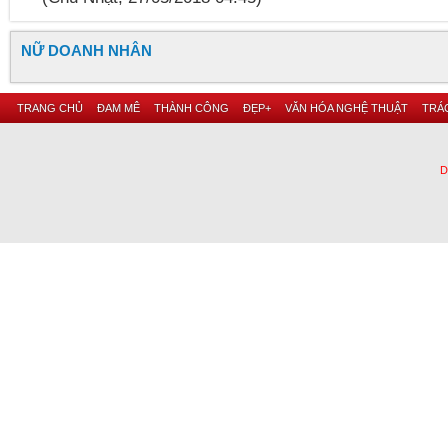
NỮ DOANH NHÂN
TRANG CHỦ
ĐAM MÊ
THÀNH CÔNG
ĐẸP+
VĂN HÓA NGHỆ THUẬT
TRÁC
D