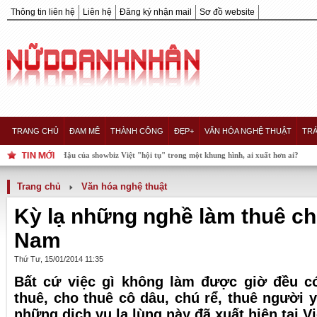
Thông tin liên hệ
Liên hệ
Đăng ký nhận mail
Sơ đồ website
TRANG CHỦ
ĐAM MÊ
THÀNH CÔNG
ĐẸP+
VĂN HÓA NGHỆ THUẬT
TRÁ
ậu của showbiz Việt "hội tụ" trong một khung hình, ai xuất hơn ai?
Trang chủ
Văn hóa nghệ thuật
Kỳ lạ những nghề làm thuê chỉ
Nam
Thứ Tư, 15/01/2014 11:35
Bất cứ việc gì không làm được giờ đều có
thuê, cho thuê cô dâu, chú rể, thuê người y
những dịch vụ lạ lùng này đã xuất hiện tại V