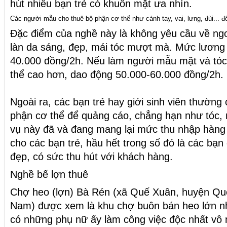
hút nhiều bạn trẻ có khuôn mặt ưa nhìn.
Các người mẫu cho thuê bộ phận cơ thể như cánh tay, vai, lưng, đùi... 
Đặc điểm của nghề này là không yêu cầu về ngoạ
làn da sáng, đẹp, mái tóc mượt mà. Mức lương 
40.000 đồng/2h. Nếu làm người mẫu mặt và tóc
thể cao hơn, dao động 50.000-60.000 đồng/2h.
Ngoài ra, các bạn trẻ hay giới sinh viên thường
phận cơ thể để quảng cáo, chẳng hạn như tóc, mặ
vụ này đã và đang mang lại mức thu nhập hàng
cho các bạn trẻ, hầu hết trong số đó là các bạn 
đẹp, có sức thu hút với khách hàng.
Nghề bế lợn thuê
Chợ heo (lợn) Bà Rén (xã Quế Xuân, huyện Qu
Nam) được xem là khu chợ buôn bán heo lớn nh
có những phụ nữ ấy làm công việc độc nhất vô nh