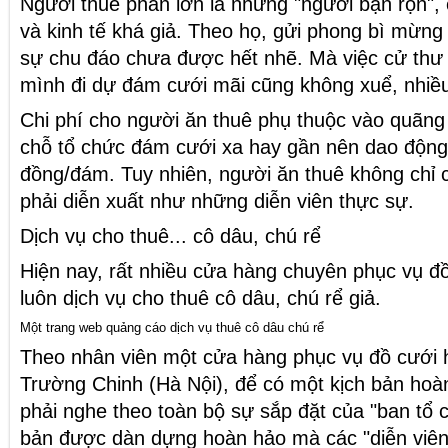
Người thuê phần lớn là những "người bận rộn",
và kinh tế khá giả. Theo họ, gửi phong bì mừng 
sự chu đáo chưa được hết nhẽ. Mà việc cử thư ký
mình đi dự đám cưới mãi cũng không xuể, nhiều k
Chi phí cho người ăn thuê phụ thuộc vào quãn
chỗ tổ chức đám cưới xa hay gần nên dao động
đồng/đám. Tuy nhiên, người ăn thuê không chỉ 
phải diễn xuất như những diễn viên thực sự.
Dịch vụ cho thuê... cô dâu, chú rể
Hiện nay, rất nhiều cửa hàng chuyên phục vụ đồ
luôn dịch vụ cho thuê cô dâu, chú rể giả.
Một trang web quảng cáo dịch vụ thuê cô dâu chú rể
Theo nhân viên một cửa hàng phục vụ đồ cưới 
Trường Chinh (Hà Nội), để có một kịch bản hoà
phải nghe theo toàn bộ sự sắp đặt của "ban tổ 
bản được dàn dựng hoàn hảo mà các "diễn viên