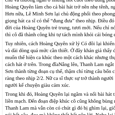
Hoàng Quyên làm cho cả bài hát trở nên nhẹ tênh, ng
Hơn nữa, Lê Minh Sơn lại chủ động phối theo phong
giọng hát ca sĩ có thể “đung đưa” theo nhịp. Điều đ
đời của Hoàng Quyên trẻ trung, tươi mới. Nếu chỉ nó
thì cô đã thành công khi tự tách mình khỏi cái bóng
Tuy nhiên, cách Hoàng Quyên xử lý Có đôi lại khiến b
và dài dòng quá mức cần thiết. Ở đây khán giả thấy 
muốn thể hiện ca khúc theo một cách khác nhưng thự
cách hát ở trên. Trong đĩaNắng lên, Thanh Lam ngắt
Sơn thành từng đoạn cụ thể, thậm chí từng câu bốn 
ràng theo nhịp 2/2. Nữ ca sĩ thực sự trở thành người
người kể chuyện giàu cảm xúc.
Trong khi đó, Hoàng Quyên lại ngâm và nối bài hát
liền mạch. Đến đoạn điệp khúc cô cũng không bùng 
Thanh Lam mà vẫn còn có chút gì đó bị ghìm lại, g
nói hết câu, đau mà không thốt hết nên lời. Nghe lạ