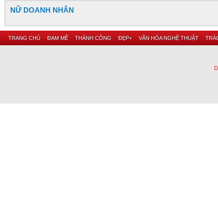
NỮ DOANH NHÂN
TRANG CHỦ
ĐAM MÊ
THÀNH CÔNG
ĐẸP+
VĂN HÓA NGHỆ THUẬT
TRÁC
D