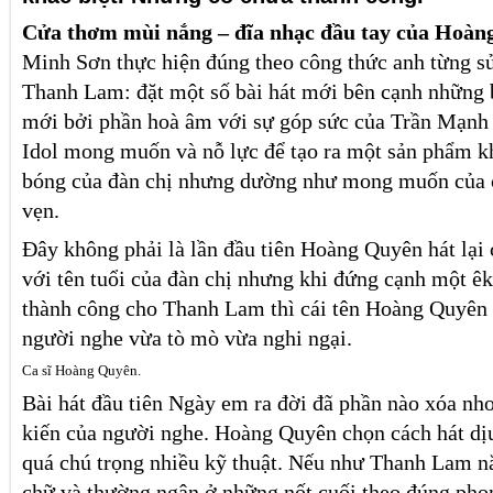
Cửa thơm mùi nắng – đĩa nhạc đầu tay của Hoà
Minh Sơn thực hiện đúng theo công thức anh từng s
Thanh Lam: đặt một số bài hát mới bên cạnh những 
mới bởi phần hoà âm với sự góp sức của Trần Mạnh
Idol mong muốn và nỗ lực để tạo ra một sản phẩm khá
bóng của đàn chị nhưng dường như mong muốn của c
vẹn.
Đây không phải là lần đầu tiên Hoàng Quyên hát lại 
với tên tuổi của đàn chị nhưng khi đứng cạnh một êk
thành công cho Thanh Lam thì cái tên Hoàng Quyên 
người nghe vừa tò mò vừa nghi ngại.
Ca sĩ Hoàng Quyên.
Bài hát đầu tiên Ngày em ra đời đã phần nào xóa nh
kiến của người nghe. Hoàng Quyên chọn cách hát dị
quá chú trọng nhiều kỹ thuật. Nếu như Thanh Lam n
chữ và thường ngân ở những nốt cuối theo đúng phon