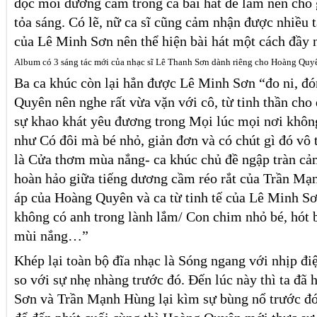
độc mỗi dương cầm trong cả bài hát để làm nền cho
tỏa sáng. Có lẽ, nữ ca sĩ cũng cảm nhận được nhiều 
của Lê Minh Sơn nên thể hiện bài hát một cách đầy n
Album có 3 sáng tác mới của nhạc sĩ Lê Thanh Sơn dành riêng cho Hoàng Quy
Ba ca khúc còn lại hẳn được Lê Minh Sơn “đo ni, đ
Quyên nên nghe rất vừa vặn với cô, từ tinh thần cho 
sự khao khát yêu đương trong Mọi lúc mọi nơi không
như Có đôi mà bé nhỏ, giản đơn và có chút gì đó vô t
là Cửa thơm mùa nắng- ca khúc chủ đề ngập tràn cả
hoàn hảo giữa tiếng dương cầm réo rắt của Trần Mạ
áp của Hoàng Quyên và ca từ tinh tế của Lê Minh Sơ
không có anh trong lành lắm/ Con chim nhỏ bé, hót
mùi nắng…”
Khép lại toàn bộ đĩa nhạc là Sóng ngang với nhịp đi
so với sự nhẹ nhàng trước đó. Đến lúc này thì ta đã 
Sơn và Trần Mạnh Hùng lại kìm sự bùng nổ trước đó