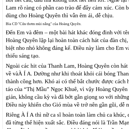
Lam rõ ràng có phần cao trào để đẩy cảm xúc. Còn
dùng cho Hoàng Quyên thì vẫn êm ái, dễ chịu.
Bìa CD "Cửa thơm mùi nắng" của Hoàng Quyên.
Đến Em và đêm – một bài hát khác đóng đinh với tê
Hoàng Quyên lặp lại hoàn toàn cách hát của đàn chị,
biệt nho nhỏ không đáng kể. Điều này làm cho Em v
thiếu sáng tạo.
Ngoài các hit của Thanh Lam, Hoàng Quyên còn hát l
về vàÀ Í A. Dường như khi thoát khỏi cái bóng Than
thành công hơn. Khó ai có thể bắt chước được cách h
táo của “Thị Mầu” Ngọc Khuê, vì vậy Hoàng Quyên 
giản, không cầu kỳ và đã bớt gằn giọng so với những 
Điều này khiến cho Gió mùa về trở nên gần gũi, dễ 
Riêng À Í A thì nữ ca sĩ hoàn toàn làm chủ ca khúc,
đã từng thể hiện xuất sắc. Điều đáng nói là Trần M