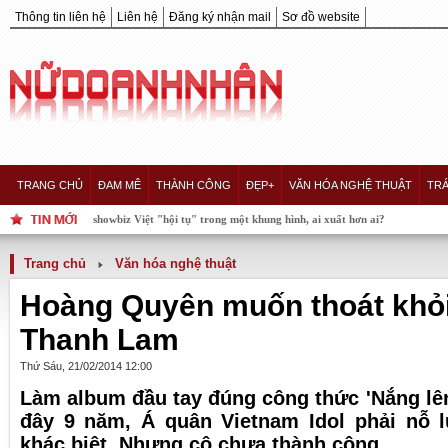
Thông tin liên hệ
Liên hệ
Đăng ký nhận mail
Sơ đồ website
TRANG CHỦ
ĐAM MÊ
THÀNH CÔNG
ĐẸP+
VĂN HÓA NGHỆ THUẬT
TRÁ
 của showbiz Việt "hội tụ" trong một khung hình, ai xuất hơn ai?
Trang chủ
Văn hóa nghệ thuật
Hoàng Quyên muốn thoát khỏ
Thanh Lam
Thứ Sáu, 21/02/2014 12:00
Làm album đầu tay đúng công thức 'Nắng lên
đây 9 năm, Á quân Vietnam Idol phải nỗ l
khác biệt. Nhưng cô chưa thành công.