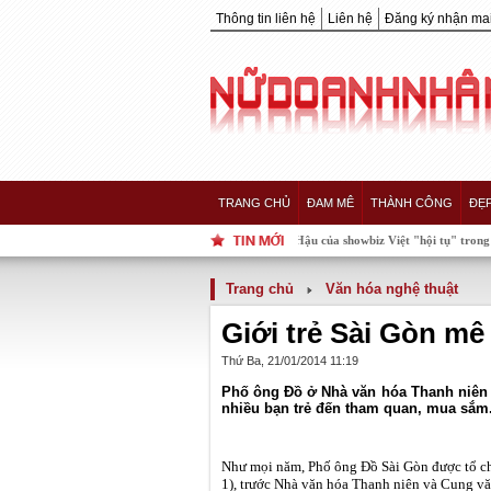
Thông tin liên hệ
Liên hệ
Đăng ký nhận mai
TRANG CHỦ
ĐAM MÊ
THÀNH CÔNG
ĐẸ
Khoảnh khắc 5 nàng Hậu của showbiz Việt "hội tụ" trong một khung hì
Trang chủ
Văn hóa nghệ thuật
Giới trẻ Sài Gòn m
Thứ Ba, 21/01/2014 11:19
Phố ông Đồ ở Nhà văn hóa Thanh niên 
nhiều bạn trẻ đến tham quan, mua sắm
Như mọi năm, Phố ông Đồ Sài Gòn được tổ c
1), trước Nhà văn hóa Thanh niên và Cung v