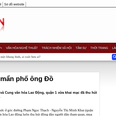
l
Sơ đồ website
P+
VĂN HÓA NGHỆ THUẬT
TRÁCH NHIỆM XÃ HỘI
TÂM SỰ
THỜI TRANG
LÀ
nh, ai xuất hơn ai?
ê mẩn phố ông Đồ
và Cung văn hóa Lao Động, quận 1 vừa khai mạc đã thu hút
.
hức ở góc đường Phạm Ngọc Thạch - Nguyễn Thị Minh Khai (quận
ăn hóa Lao động luôn thu hút đông đảo người dân tham quan, mua