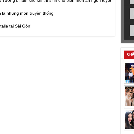
 Tường bị làm khó khi thí sinh chế biến món ăn ngon tuyệt
n là những món truyền thống
alia tại Sài Gòn
CHĂ