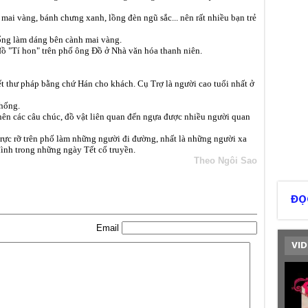
 mai vàng, bánh chưng xanh, lồng đèn ngũ sắc... nên rất nhiều bạn trẻ
hống làm dáng bên cành mai vàng.
ồ "Tí hon" trên phố ông Đồ ở Nhà văn hóa thanh niên.
 thư pháp bằng chứ Hán cho khách. Cụ Trợ là người cao tuổi nhất ở
thống.
ên các câu chúc, đồ vật liên quan đến ngựa được nhiều người quan
ực rỡ trên phố làm những người đi đường, nhất là những người xa
ình trong những ngày Tết cổ truyền.
Theo Ngôi Sao
ĐỌ
Email
VID