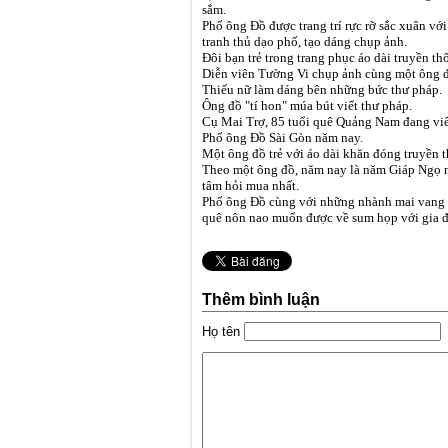
sắm.
Phố ông Đồ được trang trí rực rỡ sắc xuân với
tranh thủ dạo phố, tạo dáng chụp ảnh.
Đôi bạn trẻ trong trang phục áo dài truyền t
Diễn viên Tường Vi chụp ảnh cùng một ông đ
Thiếu nữ làm dáng bên những bức thư pháp.
Ông đồ "tí hon" múa bút viết thư pháp.
Cụ Mai Trợ, 85 tuổi quê Quảng Nam đang viết
Phố ông Đồ Sài Gòn năm nay.
Một ông đồ trẻ với áo dài khăn đóng truyền 
Theo một ông đồ, năm nay là năm Giáp Ngọ n
tâm hỏi mua nhất.
Phố ông Đồ cùng với những nhành mai vang r
quê nôn nao muốn được về sum họp với gia đ
Thêm bình luận
Họ tên