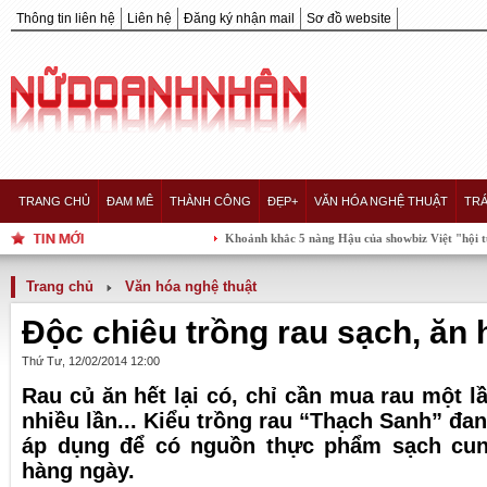
Thông tin liên hệ
Liên hệ
Đăng ký nhận mail
Sơ đồ website
TRANG CHỦ
ĐAM MÊ
THÀNH CÔNG
ĐẸP+
VĂN HÓA NGHỆ THUẬT
TRÁ
Khoảnh khắc 5 nàng Hậu của showbiz Việt "hội tụ" trong một 
Trang chủ
Văn hóa nghệ thuật
Độc chiêu trồng rau sạch, ăn h
Thứ Tư, 12/02/2014 12:00
Rau củ ăn hết lại có, chỉ cần mua rau một l
nhiều lần... Kiểu trồng rau “Thạch Sanh” đ
áp dụng để có nguồn thực phẩm sạch cun
hàng ngày.