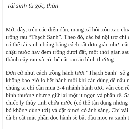
Tái sinh từ gốc, thân
Mới đây, trên các diễn đàn, mạng xã hội xôn xao chia
trồng rau “Thạch Sanh”. Theo đó, các bà nội trợ chỉ
có thể tái sinh chúng bằng cách rất đơn giản như: c
chậu nước hay đem trồng dưới đất, một thời gian sau
thành cây rau và có thể cắt rau ăn bình thường.
Đơn cử như, cách trồng hành tươi “Thạch Sanh” sẽ g
không bao giờ lo hết hành mỗi khi cần dùng để nấu 
chúng ta chỉ cần mua 3-4 nhánh hành tươi vẫn còn rễ
bình thường nhưng giữ lại một ít ngọn và phần rễ. S
chiếc ly thủy tinh chứa nước (có thể tận dụng những 
bỏ không dùng tới) và đặt ở nơi có ánh sáng. Chỉ và
đã bị cắt mất phần dọc hành sẽ bắt đầu mọc ra xanh 