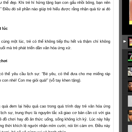
ư thế đẹp. Khi trẻ hí hửng tặng bạn con gấu nhồi bông, bạn nên
Điều đó sẽ phần nào giúp trẻ hiểu được rằng nhận quà từ ai đó
 lúc
ùng một lúc, trẻ có thể không tiếp thu hết và thậm chí không
uổi mà trẻ phát triển dần văn hóa ứng xử.
chơi
 có thể yêu cầu lịch sự: “Bé yêu, có thể đưa cho mẹ miếng ráp
con nhé! Con mẹ giỏi quá!” (vỗ tay khen tặng).
quà đem lại hiệu quả cao trong quá trình dạy trẻ văn hóa ứng
 lịch sự, trung thực là nguyên tắc xã giao cơ bản cần có với gia
 sẻ đồ chơi hay đồ ăn thức uống, sống không ích kỷ. Lúc này hãy
ng thời khích lệ người nhận mỉm cười, nói lời cám ơn. Điều này