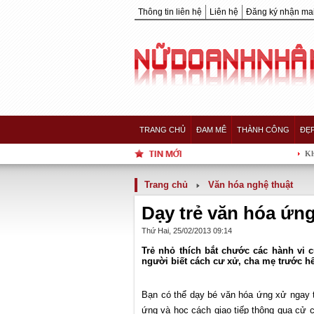
Thông tin liên hệ
Liên hệ
Đăng ký nhận mai
TRANG CHỦ
ĐAM MÊ
THÀNH CÔNG
ĐẸ
Khoảnh khắc 5 
Trang chủ
Văn hóa nghệ thuật
Dạy trẻ văn hóa ứn
Thứ Hai, 25/02/2013 09:14
Trẻ nhỏ thích bắt chước các hành vi 
người biết cách cư xử, cha mẹ trước h
Bạn có thể dạy bé văn hóa ứng xử ngay từ
ứng và học cách giao tiếp thông qua cử ch