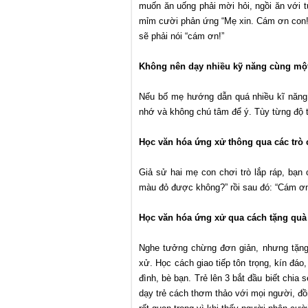
muốn ăn uống phải mời hỏi, ngồi ăn với t
mỉm cười phản ứng “Mẹ xin. Cám ơn con!” 
sẽ phải nói “cám ơn!”
Không nên dạy nhiều kỹ năng cùng một
Nếu bố mẹ hướng dẫn quá nhiều kĩ năng c
nhớ và không chú tâm để ý. Tùy từng độ t
Học văn hóa ứng xử thông qua các trò 
Giả sử hai mẹ con chơi trò lắp ráp, bạn
màu đỏ được không?” rồi sau đó: “Cám ơn 
Học văn hóa ứng xử qua cách tặng quà
Nghe tưởng chừng đơn giản, nhưng tặng 
xử. Học cách giao tiếp tôn trọng, kín đáo,
đình, bè bạn. Trẻ lên 3 bắt đầu biết chia
dạy trẻ cách thơm thảo với mọi người, đồ