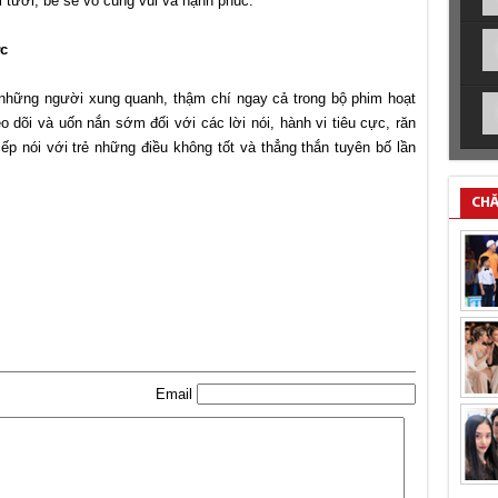
i tươi, bé sẽ vô cùng vui và hạnh phúc.
ực
 những người xung quanh, thậm chí ngay cả trong bộ phim hoạt
 dõi và uốn nắn sớm đối với các lời nói, hành vi tiêu cực, răn
iếp nói với trẻ những điều không tốt và thẳng thắn tuyên bố lần
CHĂ
Email