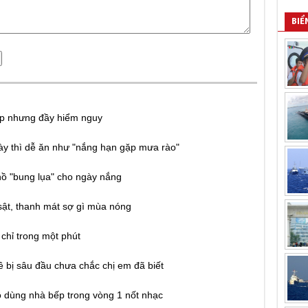
BIỂ
ẹp nhưng đầy hiểm nguy
y thì dễ ăn như "nắng hạn gặp mưa rào"
hồ "bung lụa" cho ngày nắng
sật, thanh mát sợ gì mùa nóng
 chỉ trong một phút
ề bị sâu đầu chưa chắc chị em đã biết
 dùng nhà bếp trong vòng 1 nốt nhạc