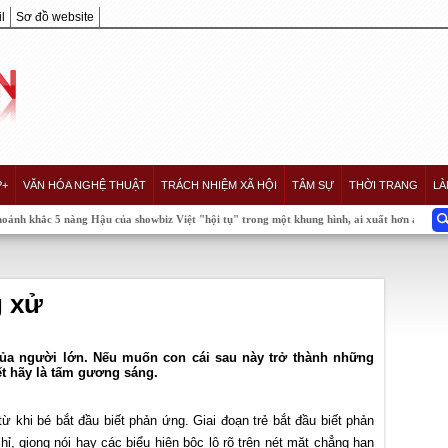
l
Sơ đồ website
P+
VĂN HÓA NGHỆ THUẬT
TRÁCH NHIỆM XÃ HỘI
TÂM SỰ
THỜI TRANG
LÀ
nàng Hậu của showbiz Việt "hội tụ" trong một khung hình, ai xuất hơn ai?
g xử
của người lớn. Nếu muốn con cái sau này trở thành những
ết hãy là tấm gương sáng.
 khi bé bắt đầu biết phản ứng. Giai đoạn trẻ bắt đầu biết phản
ỉ, giọng nói hay các biểu hiện bộc lộ rõ trên nét mặt chẳng hạn