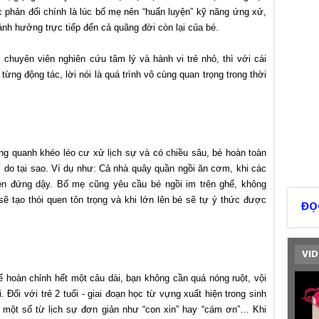
 phản đối chính là lúc bố mẹ nên “huấn luyện” kỹ năng ứng xử,
ảnh hưởng trực tiếp đến cả quãng đời còn lại của bé.
chuyên viên nghiên cứu tâm lý và hành vi trẻ nhỏ, thì với cái
từng động tác, lời nói là quá trình vô cùng quan trọng trong thời
ng quanh khéo léo cư xử lịch sự và có chiều sâu, bé hoàn toàn
 do tại sao. Ví dụ như: Cả nhà quây quần ngồi ăn cơm, khi các
ên đứng dậy. Bố mẹ cũng yêu cầu bé ngồi im trên ghế, không
ẽ tạo thói quen tôn trọng và khi lớn lên bé sẽ tự ý thức được
ĐỌ
VID
hể hoàn chỉnh hết một câu dài, bạn không cần quá nóng ruột, vội
Đối với trẻ 2 tuổi - giai đoạn học từ vựng xuất hiện trong sinh
một số từ lịch sự đơn giản như “con xin” hay “cám ơn”… Khi