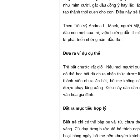
như mỉm cười, gật đầu đồng ý hay lắc lắc
tạo thành thói quen cho con. Điều này sẽ 
Theo Tiến sỹ Andrea L. Mack, người Mỹ, 
đầu non nớt của trẻ, việc hướng dẫn tỉ mỉ 
kì phát triển những năm đầu đời.
Đưa ra ví dụ cụ thể
Trẻ bắt chước rất giỏi. Nếu mọi người xu
có thể học hỏi dù chưa nhận thức được lí
thành viên chưa ăn hết, bố mẹ không n
được chạy lăng xăng. Điều này dần dần s
văn hóa gia đình.
Đặt ra mục tiêu hợp lý
Biết trẻ chỉ có thể bập bẹ vài từ, chưa t
vàng. Cứ dạy từng bước để bé thích nghi. 
hoạt hàng ngày bố mẹ nên khuyến khích 