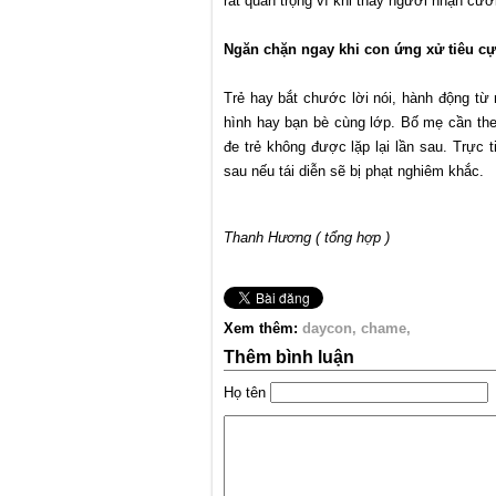
rất quan trọng vì khi thấy người nhận cườ
Ngăn chặn ngay khi con ứng xử tiêu c
Trẻ hay bắt chước lời nói, hành động từ
hình hay bạn bè cùng lớp. Bố mẹ cần theo
đe trẻ không được lặp lại lần sau. Trực t
sau nếu tái diễn sẽ bị phạt nghiêm khắc.
Thanh Hương ( tổng hợp )
Xem thêm:
daycon
chame
Thêm bình luận
Họ tên