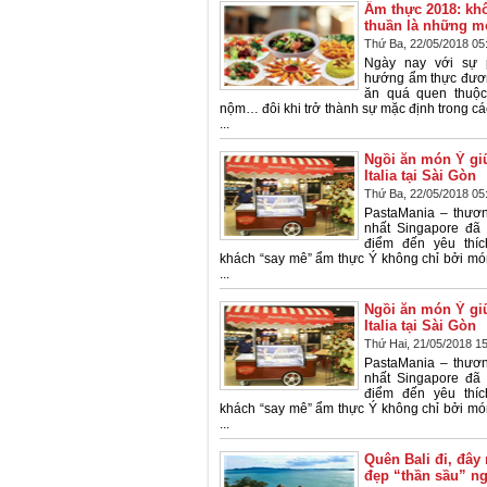
Ẩm thực 2018: kh
thuần là những m
Thứ Ba, 22/05/2018 05
Ngày nay với sự p
hướng ẩm thực đươ
ăn quá quen thuộc 
nộm… đôi khi trở thành sự mặc định trong các
...
Ngồi ăn món Ý gi
Italia tại Sài Gòn
Thứ Ba, 22/05/2018 05
PastaMania – thươ
nhất Singapore đã 
điểm đến yêu thíc
khách “say mê” ẩm thực Ý không chỉ bởi mó
...
Ngồi ăn món Ý gi
Italia tại Sài Gòn
Thứ Hai, 21/05/2018 1
PastaMania – thươ
nhất Singapore đã 
điểm đến yêu thíc
khách “say mê” ẩm thực Ý không chỉ bởi mó
...
Quên Bali đi, đây
đẹp “thần sầu” n