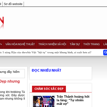
l
Sơ đồ website
P+
VĂN HÓA NGHỆ THUẬT
TRÁCH NHIỆM XÃ HỘI
TÂM SỰ
THỜI TRANG
LÀ
ậu của showbiz Việt "hội tụ" trong một khung hình, ai xuất hơn ai?
ĐỌC NHIỀU NHẤT
 Đẹp nhưng
CHĂM SÓC SẮC ĐẸP
ong khi trekking Tà
ơng xót. Đây được
Trấn Thành hoảng hốt
Nam nhưng không ít
la làng: “Tự nhiên
mất vợ”