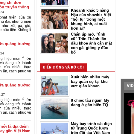
ông chỉ đơn
ón truyền thống
Khoảnh khắc 5 nàng
:24
Hậu của showbiz Việt
hát triển của xu
"hội tụ" trong một
ng đại, những món
khung hình, ai xuất
như xôi, gà, giò,
hơn ai?
 bữa tiệc. Không ít
Chán úp mở, "tình
cũ" Trấn Thành lần
đầu khoe ảnh cận mặt
ữa quảng trường
con gái giống y đúc
bố
:24
ng hiệu món Ý lớn
và đang trở thành
h của nhiều thực
BIỂN ĐÔNG VÀ BỜ CÕI
n ăn, cách phục vụ
Xuất hiện nhiều máy
bay quân sự tại khu
ữa quảng trường
vực giàn khoan
VID
5:27
ng hiệu món Ý lớn
8 chiếc tàu ngầm Mỹ
và đang trở thành
đang ở gần biển TQ
h của nhiều thực
n ăn, cách phục vụ
Máy bay trinh sát điện
 mới là địa điểm
tử Trung Quốc lượn
gay gần Việt Nam
trên đội tàu Việt Nam