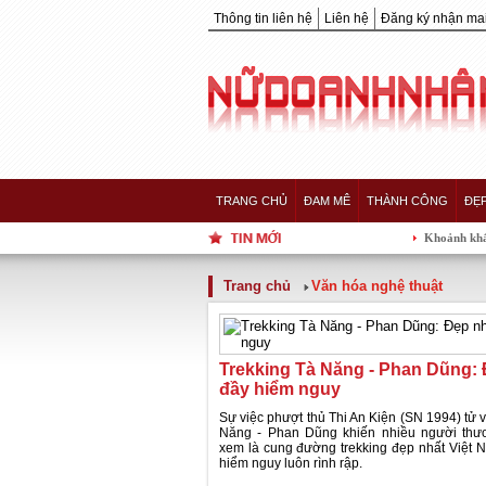
Thông tin liên hệ
Liên hệ
Đăng ký nhận mai
TRANG CHỦ
ĐAM MÊ
THÀNH CÔNG
ĐẸ
Khoảnh khắc 5 nàng H
Trang chủ
Văn hóa nghệ thuật
Trekking Tà Năng - Phan Dũng:
đầy hiểm nguy
Sự việc phượt thủ Thi An Kiện (SN 1994) tử v
Năng - Phan Dũng khiến nhiều người thư
xem là cung đường trekking đẹp nhất Việt 
hiểm nguy luôn rình rập.