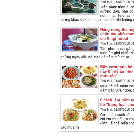
Thứ Hai, 21/05/2018 0
Trên hành trình di c
đường Bali, bạn có
nghỉ mát Telunas 
tưởng khác sẽ khiến bạn thích mê khi không c
Nắng nóng thế này
đi ăn tào phớ thạ
chỉ 8 nghìn/bát
Thứ Hai, 21/05/2018 0
Tào phớ thạch găng
món ăn giải nhiệt đ
những ngày đầu hè, bạn đã nếm thử chưa?
Bữa cơm mùa hè 
này thì dễ ăn như
mưa rào"
Thứ Hai, 21/05/2018 0
Mùa hè mà mâm cơm
đảm bảo vừa ngon, t
6 cách làm nộm ta
hồ "bung lụa" ch
Thứ Hai, 21/05/2018 0
Có nhiều cách làm 
chị em có thể lựa ch
đình để chế biến ch
vào mùa hè.