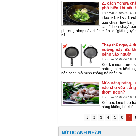
21 cách “chữa chá
phổ biến khi nấu 
Thứ Hai, 21/05/2018 0
Làm thế nào để kh
quá chua, hay bán
cần “chữa cháy” b
phương pháp này chắc chắn sẽ “giải nguy” c
nấu ...
Thay thế ngay 4 
nướng này nếu k
bệnh vào người
Thứ Hai, 21/05/2018 0
Đôi khi mọi người 
những mầm bệnh ngu
bên cạnh mà mình không hề nhận ra.
Mùa nắng nóng, l
nào cho vừa trắng
thơm ngon?
Thứ Hai, 21/05/2018 0
Để luộc lòng heo tr
hàng không hề khó.
1
2
3
4
5
6
7
NỮ DOANH NHÂN