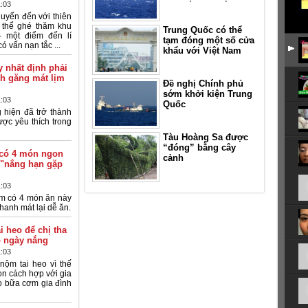
1:03
huyển đến với thiên
 thể ghé thăm khu
Trung Quốc có thể
– một điểm đến lí
tạm đóng một số cửa
ó vấn nạn tắc ...
khẩu với Việt Nam
 nhất định phải
ch găng mát lịm
Đề nghị Chính phủ
sớm khởi kiện Trung
1:03
Quốc
 hiện đã trở thành
ược yêu thích trong
Tàu Hoàng Sa được
“đóng” bằng cây
có 4 món ngon
cảnh
 "nắng hạn gặp
1:03
 có 4 món ăn này
hanh mát lại dễ ăn.
i heo để chị tha
o ngày nắng
1:03
nộm tai heo vì thế
ọn cách hợp với gia
o bữa cơm gia đình