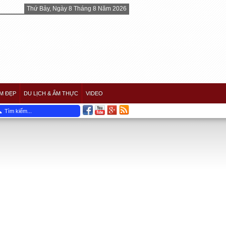
Thứ Bảy, Ngày 8 Tháng 8 Năm 2026
M ĐẸP
DU LỊCH & ẨM THỰC
VIDEO