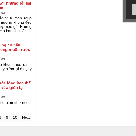
y” những lỗi sai
ăn
1:03
ắc phục món soup
h nướng không đều
ằng mẹo gì? Những
ho bạn khi mắc lỗi
dụng cụ nấu
hông muốn rước
1:03
sẽ không ngờ rằng,
y hiểm lại ở ngay
uộc lòng heo thế
 vừa giòn lại
1:03
ắng giòn như ngoài
8
9
10
Next