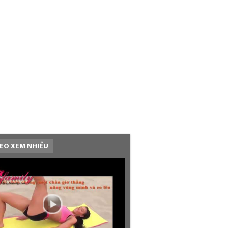
EO XEM NHIỀU